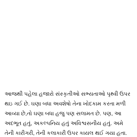
આજથી પહેલા હજારો સંસ્કૃતીઓ સભ્યતાઓ પૃથ્વી ઉપર
થઇ ગઈ છે. ઘણા બધા અવશેષો તેના ખોદકામ કરતા મળી
આવ્યા છે,તો ઘણા બધા હજુ પણ સલામત છે. પણ, આ
અદભૂત હતું, અકલ્પનિય હતું અવિશ્વસનીય હતું. અમે
તેની કારીગરી, તેની કલાકારી ઉપર કાયલ થઈ ગયા હતા.