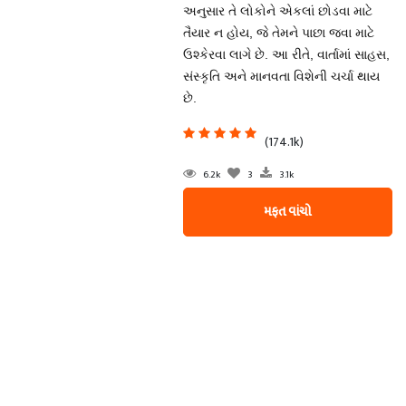
અનુસાર તે લોકોને એકલાં છોડવા માટે
તૈયાર ન હોય, જે તેમને પાછા જવા માટે
ઉશ્કેરવા લાગે છે. આ રીતે, વાર્તામાં સાહસ,
સંસ્કૃતિ અને માનવતા વિશેની ચર્ચા થાય
છે.
(174.1k)
6.2k
3
3.1k
મફત વાંચો