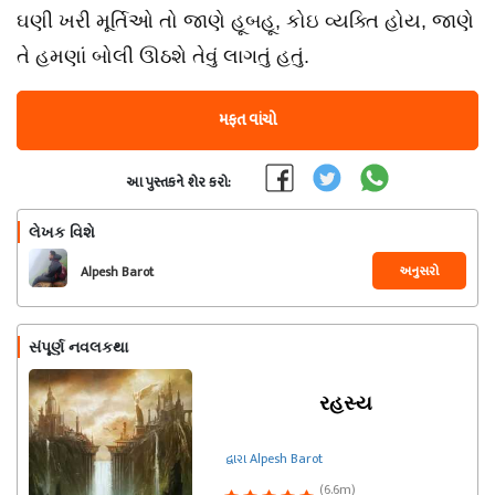
ઘણી ખરી મૂર્તિઓ તો જાણે હૂબહૂ, કોઇ વ્યક્તિ હોય, જાણે
તે હમણાં બોલી ઊઠશે તેવું લાગતું હતું.
મફત વાંચો
આ પુસ્તકને શેર કરો:
લેખક વિશે
અનુસરો
Alpesh Barot
સંપૂર્ણ નવલકથા
રહસ્ય
દ્વારા Alpesh Barot
(6.6m)