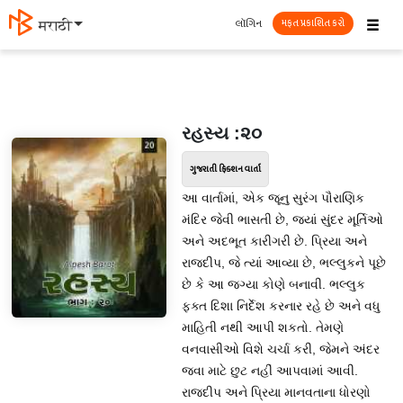
☰
લૉગિન
मराठी
મફત પ્રકાશિત કરો
રહસ્ય :૨૦
ગુજરાતી ફિક્શન વાર્તા
આ વાર્તામાં, એક જૂનુ સુરંગ પૌરાણિક
મંદિર જેવી ભાસતી છે, જ્યાં સુંદર મૂર્તિઓ
અને અદભૂત કારીગરી છે. પ્રિયા અને
રાજદીપ, જે ત્યાં આવ્યા છે, ભલ્લુકને પૂછે
છે કે આ જગ્યા કોણે બનાવી. ભલ્લુક
ફક્ત દિશા નિર્દેશ કરનાર રહે છે અને વધુ
માહિતી નથી આપી શકતો. તેમણે
વનવાસીઓ વિશે ચર્ચા કરી, જેમને અંદર
જવા માટે છુટ નહીં આપવામાં આવી.
રાજદીપ અને પ્રિયા માનવતાના ધોરણો