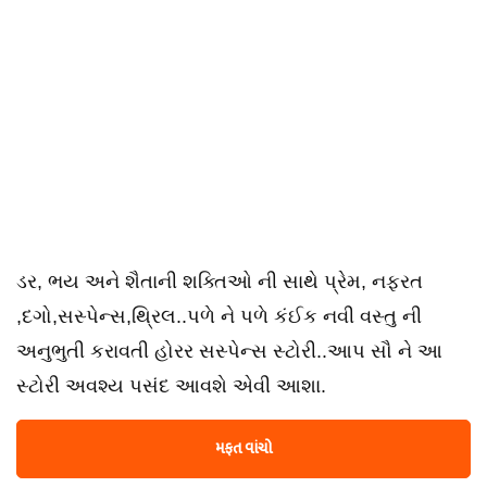
ડર, ભય અને શૈતાની શક્તિઓ ની સાથે પ્રેમ, નફરત
,દગો,સસ્પેન્સ,થ્રિલ..પળે ને પળે કંઈક નવી વસ્તુ ની
અનુભુતી કરાવતી હોરર સસ્પેન્સ સ્ટોરી..આપ સૌ ને આ
સ્ટોરી અવશ્ય પસંદ આવશે એવી આશા.
મફત વાંચો