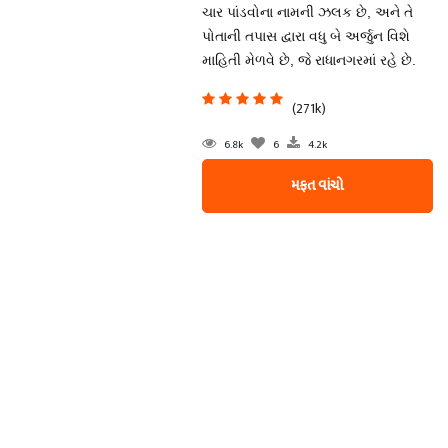
ચાર પાંડવોના નામની ઝલક છે, અને તે
પોતાની તપાસ દ્વારા વધુ બે અર્જુન વિશે
માહિતી મેળવે છે, જે રાધાનગરમાં રહે છે.
(271k)
6.8k
6
4.2k
મફત વાંચો