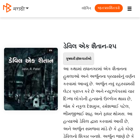
☰
લૉગિન
मराठी
મફત પ્રકાશિત કરો
ડેવિલ એક શૈતાન-૨૫
ગુજરાતી હૉરર વાર્તાઓ
આ કથામાં રાધાનગરમાં એક શૈતાનના
હુમલાઓ અને અર્જુનના પ્રયાસોનું વર્ણન
કરવામાં આવ્યું છે. અર્જુન નવું રહસ્યમયી
લેટર પ્રાપ્ત કરે છે અને ન્યૂઝપેપરમાં ચાર
દિગ્જ લોકોની હત્યાનો ઉલ્લેખ થાય છે,
જેમ કે નકુલ દેશમુખ, રમેશભાઈ પટેલ,
ભીમજીભાઈ શાહ અને ફાધર થોમસ. આ
હત્યાઓ ડેવિલ દ્વારા કરવામાં આવી છે,
અને અર્જુન સમજવા માંડે છે કે હવે કોણ
ડેવિલનો શિકાર બનશે. અર્જુન જાણે છે કે