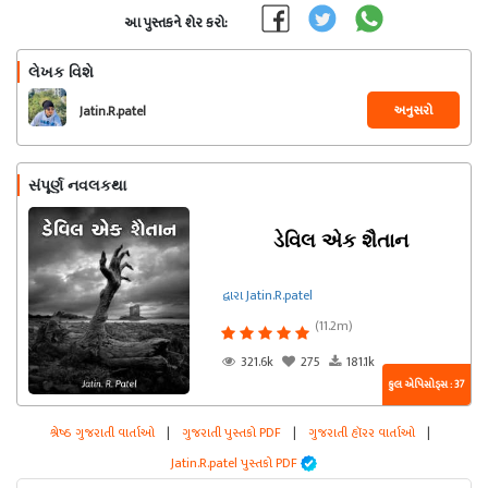
આ પુસ્તકને શેર કરો:
લેખક વિશે
અનુસરો
Jatin.R.patel
સંપૂર્ણ નવલકથા
ડેવિલ એક શૈતાન
દ્વારા Jatin.R.patel
(11.2m)
321.6k
275
181.1k
કુલ એપિસોડ્સ : 37
શ્રેષ્ઠ ગુજરાતી વાર્તાઓ
|
ગુજરાતી પુસ્તકો PDF
|
ગુજરાતી હૉરર વાર્તાઓ
|
Jatin.R.patel પુસ્તકો PDF