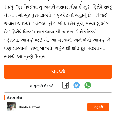
કહ્યું. "હા વિજયા, તું અમને મરાવડાવીશ કે શુ?" હિતેષે રાજુ
ની વાત માં સુર પુરાવડાવ્યો. "ક્રિકેટ તો બહાનું છે " વિજયે
જવાબ આપ્યો. "વિજયા તું ગાળો ખઈસ હવે, કરવા શું માંગે
છે " હિતેષે વિજય ના જવાબ થી અકળાઈ ને બોલ્યો.
"હિતયા, આપણે જઈએ. આ મરવાનો અને ભેગો આપણ ને
પણ મારવાનો" રાજુ બોલ્યો. શહેર થી થોડે દૂર, સંધ્યા ના
સમયે આ ત્રણે મિત્રો
મફત વાંચો
આ પુસ્તકને શેર કરો:
લેખક વિશે
અનુસરો
Hardik G Raval