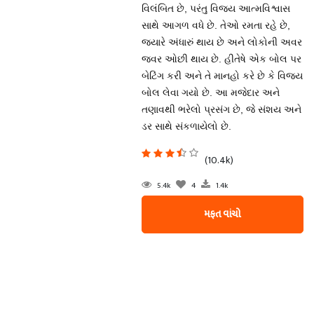
વિલંબિત છે, પરંતુ વિજય આત્મવિશ્વાસ
સાથે આગળ વધે છે. તેઓ રમતા રહે છે,
જ્યારે અંધારું થાય છે અને લોકોની અવર
જવર ઓછી થાય છે. હીતેષે એક બોલ પર
બેટિંગ કરી અને તે માનહો કરે છે કે વિજય
બોલ લેવા ગયો છે. આ મજેદાર અને
તણાવથી ભરેલો પ્રસંગ છે, જે સંશય અને
ડર સાથે સંકળાયેલો છે.
(10.4k)
5.4k
4
1.4k
મફત વાંચો