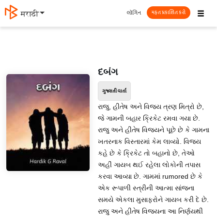
☰
લૉગિન
मराठी
મફત પ્રકાશિત કરો
દબંગ
ગુજરાતી વાર્તા
રાજુ, હીતેષ અને વિજય ત્રણ મિત્રો છે,
જે ગામની બહાર ક્રિકેટ રમવા ગયા છે.
રાજુ અને હીતેષ વિજયને પૂછે છે કે ગામના
ખતરનાક વિસ્તારમાં કેમ લાવ્યો. વિજય
કહે છે કે ક્રિકેટ તો બહાનો છે, તેઓ
અહીં ગાયબ થઈ રહેલા લોકોની તપાસ
કરવા આવ્યા છે. ગામમાં rumored છે કે
એક રૂપાળી સ્ત્રીની આત્મા સાંજના
સમયે એકલા મુસાફરોને ગાયબ કરી દે છે.
રાજુ અને હીતેષ વિજયના આ નિર્ણયથી