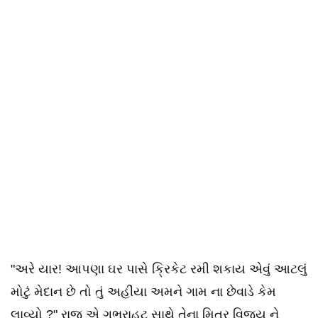
"અરે યાર! આપણા ઘર પાસે ક્રિકેટ રમી શકાય એવું આટલું
મોટું મેદાન છે તો તું અહીંયા અમને ગામ ના છેવાડે કેમ
લાવ્યો ?" રાજુ એ ગભરાહટ સાથે તેના મિત્ર વિજય ને