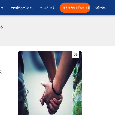
ાત
સબસ્ક્રિપ્શન
સંપર્ક કરો
મફત પ્રકાશિત કરો
લૉગિન 
એફ
ે