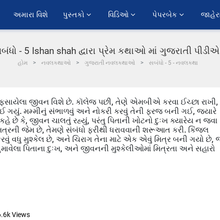
અમારા વિશે
પુસ્તકો 
વિડિઓ 
પેપરબેક 
જાહેર
બંધો - 5 Ishan shah દ્વારા પ્રેમ કથાઓ માં ગુજરાતી પીડી
હોમ
નવલકથાઓ
ગુજરાતી નવલકથાઓ
સબંધો - 5 - નવલકથા
 ફસાયેલા જીવન વિશે છે. કૉલેજ પછી, તેણે એમબીએ કરવા ઈચ્છા રાખી,
યું. મમ્મીનું સંભાળવું અને નોકરી કરવું તેની ફરજ બની ગઈ, જ્યારે
હે છે કે, જીવન ચાલતું રહ્યું, પરંતુ પિતાની ખોટનો દુઃખ ક્યારેય ન જવા
મિત્રની જેમ છે, તેમણે સંબંધો ફરીથી ધરાવવાની શરૂઆત કરી. કિંજલ
ં વધુ મુશ્કેલ છે, અને ચિરાગ તેના માટે એક એવું મિત્ર બની ગયો છે, જ
 ગુમાવેલા પિતાના દુઃખ, અને જીવનની મુશ્કેલીઓમાં મિત્રતા અને સહારો
6.6k
Views