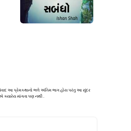
 સંવાદ આ પ્રેમકથાનો ભલે અંતિમ ભાગ હોય પરંતુ આ સુંદર
 ક્યારેય માંગતા પણ નથી .