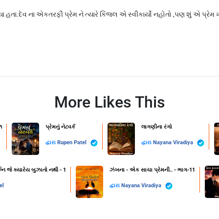
યા હતા.દેવ ના એકતરફી પ્રેમ ને ત્યારે કિંજલ એ સ્વીકાર્યો નહોતો ,પણ શું એ પ
More Likes This
૧
પ્રેમનું નેટવર્ક
લાગણીના રંગો
દ્વારા
Rupen Patel
દ્વારા
Nayana Viradiya
નિ જે ક્યારેય બુઝાતો નથી - 1
ઝંખના - એક સાચા પ્રેમની.. - ભાગ-11
el
દ્વારા
Nayana Viradiya