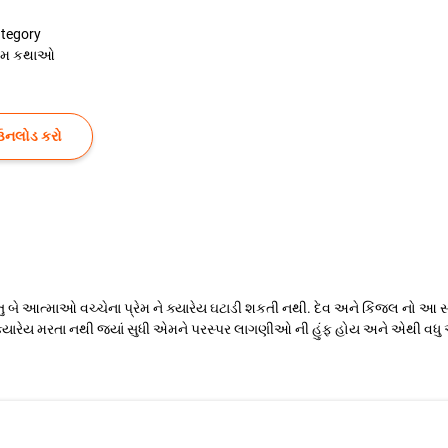
tegory
રેમ કથાઓ
ઉનલોડ કરો
રંતુ બે આત્માઓ વચ્ચેના પ્રેમ ને ક્યારેય ઘટાડી શકતી નથી. દેવ અને કિંજલ નો આ
્યારેય મરતા નથી જ્યાં સુધી એમને પરસ્પર લાગણીઓ ની હુંફ હોય અને એથી વધુ એ