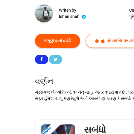
Writen by
Ca
Ishan shah
પ્
સંપૂર્ણ વાર્તા વાંચો
મોબાઈલ પર ડા
વર્ણન
ગેરસમજ બે વ્યક્તિઓ વચ્ચેનુ માત્ર અંતર વધારી શકે છે , પ
સફર હંમેશા ચાલુ પણ રેહશે અને અમર પણ.કારણ કે સબંધો ક
સબંધો
Novels