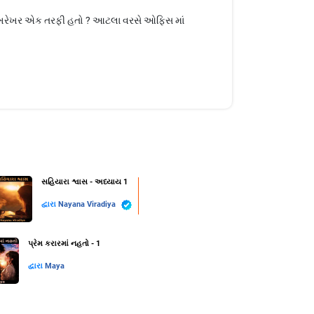
્રેમ ખરેખર એક તરફી હતો ? આટલા વરસે ઓફિસ માં
સહિયારા શ્વાસ - અધ્યાય 1
દ્વારા
Nayana Viradiya
પ્રેમ કરારમાં નહતો - 1
દ્વારા
Maya