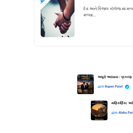
દેવ અને કિંજલ કૉલેજ માં મળ્
મળ્યા...
અધૂરો અધ્યાય : પ્રકરણ 
દ્વારા
Rupen Patel
મણિકર્ણિકા: અગ્
દ્વારા
Aloka Pat