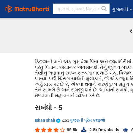
ગુજરાતી
સ
કિંજલની વાતો એક ગુમાવેલા પિતા અને જીવાદોરીમાં
પરંતુ પિતાના અચાનક અવસાનથી તેનું જીવન બદલાઈ ગ
તેણીનું ભણવાનું સ્વપ્ન સત્યમાં બદલાઈ ગયું. કિંજલ ક
પામ્યો. પછી ચિરાગ સાથેની મુલાકાતે, જે એક જૂના 
અહેસાસ કરે છે કે, એકલા થવાને કારણે દુઃખ સહન કરવુ
તેને સાંભળે છે અને સમજી શકે છે. આ વાર્તા સંબંધો,
મેળવવાની મહત્વતાને વ્યક્ત કરે છે.
સબંધો - 5
Ishan shah
દ્વારા
ગુજરાતી પ્રેમ કથાઓ
89.5k
2.8k
Downloads