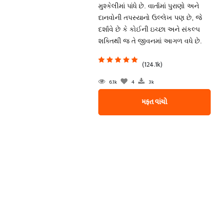
મુશ્કેલીમાં પાંધે છે. વાર્તામાં પુરાણો અને
દાનવોની તપસ્યાનો ઉલ્લેખ પણ છે, જે
દર્શાવે છે કે કોઈની ઇચ્છા અને સંકલ્પ
શક્તિથી જ તે જીવનમાં આગળ વધે છે.
(124.1k)
6.1k
4
3k
મફત વાંચો