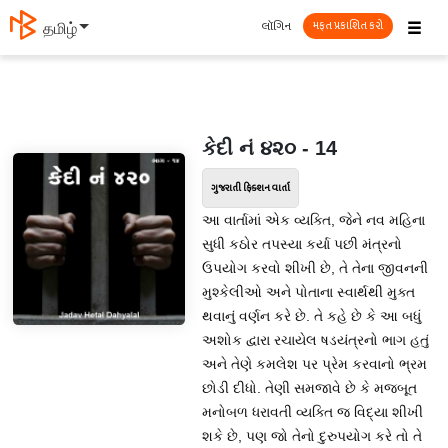
☰
લૉગિન
தமிழ்
મફત પ્રકાશિત કરો
કેદી નં ૪૨૦ - 14
ગુજરાતી ફિક્શન વાર્તા
આ વાર્તામાં એક વ્યક્તિ, જેને નવ મહિના
સુધી કઠોર તપસ્યા કર્યા પછી મંત્રનો
ઉપયોગ કરવો શીખી છે, તે તેના જીવનની
મુશ્કેલીઓ અને પોતાના સ્વાર્થથી મુક્ત
થવાનું વર્ણન કરે છે. તે કહે છે કે આ બધું
અશોક દ્વારા રચાયેલ ષડયંત્રનો ભાગ હતું
અને તેણે કમલેશ પર પ્રેમ કરવાનો ભ્રમ
છોડી દીધો. તેણી સમજાવે છે કે મજબૂત
મનોબળ ધરાવતી વ્યક્તિ જ વિદ્યા શીખી
શકે છે, પણ જો તેનો દુરુપયોગ કરે તો તે