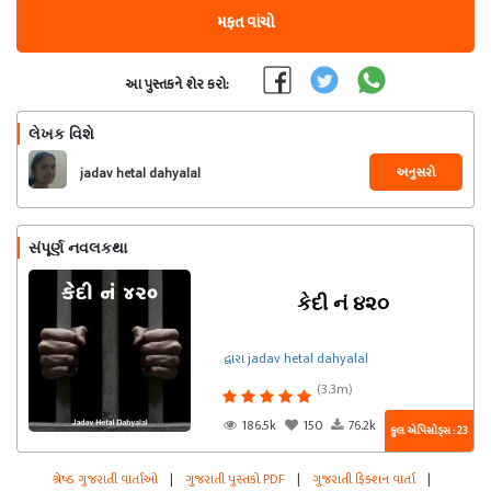
મફત વાંચો
આ પુસ્તકને શેર કરો:
લેખક વિશે
અનુસરો
jadav hetal dahyalal
સંપૂર્ણ નવલકથા
કેદી નં ૪૨૦
દ્વારા jadav hetal dahyalal
(3.3m)
186.5k
150
76.2k
કુલ એપિસોડ્સ : 23
શ્રેષ્ઠ ગુજરાતી વાર્તાઓ
|
ગુજરાતી પુસ્તકો PDF
|
ગુજરાતી ફિક્શન વાર્તા
|