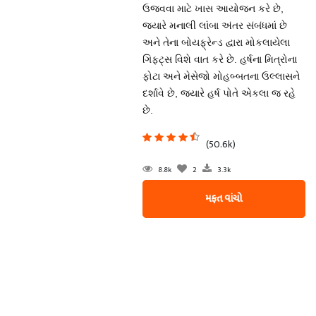
ઉજવવા માટે ખાસ આયોજન કરે છે,
જ્યારે મનાલી લાંબા અંતર સંબંધમાં છે
અને તેના બોયફ્રેન્ડ દ્વારા મોકલાયેલા
ગિફ્ટ્સ વિશે વાત કરે છે. હર્ષના મિત્રોના
ફોટા અને મેસેજો મોહબ્બતના ઉલ્લાસને
દર્શાવે છે, જ્યારે હર્ષ પોતે એકલા જ રહે
છે.
(50.6k)
8.8k
2
3.3k
મફત વાંચો