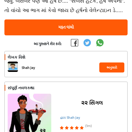
જવું. બરાબર પણ આ હર્ષ છે.... “સબસે હટકે, હર્ષ અપના”.
તો વાંચો આ ભાગ માં કેવો જાય છે હર્ષનો વેલેન્ટાઇન ડે.....
મફત વાંચો
આ પુસ્તકને શેર કરો:
લેખક વિશે
અનુસરો
Shah Jay
સંપૂર્ણ નવલકથા
૨૨ સિંગલ
દ્વારા Shah Jay
(1m)