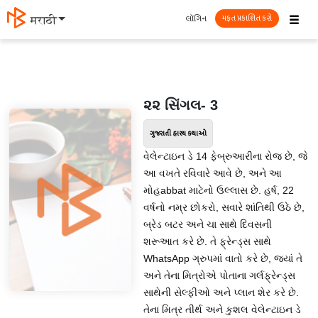
☰
લૉગિન
मराठी
મફત પ્રકાશિત કરો
૨૨ સિંગલ- 3
ગુજરાતી હાસ્ય કથાઓ
વેલેન્ટાઇન ડે 14 ફેબ્રુઆરીના રોજ છે, જે
આ વખતે રવિવારે આવે છે, અને આ
મોહabbat માટેનો ઉલ્લાસ છે. હર્ષ, 22
વર્ષનો નમ્ર છોકરો, સવારે શાંતિથી ઉઠે છે,
બ્રેડ બટર અને ચા સાથે દિવસની
શરૂઆત કરે છે. તે ફ્રેન્ડ્સ સાથે
WhatsApp ગ્રુપમાં વાતો કરે છે, જ્યાં તે
અને તેના મિત્રોએ પોતાના ગર્લફ્રેન્ડ્સ
સાથેની સેલ્ફીઓ અને પ્લાન શેર કરે છે.
તેના મિત્ર તીર્થ અને કુશલ વેલેન્ટાઇન ડે