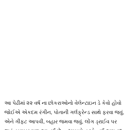
આ પેઢીમાં ૨૨ વર્ષ ના છોકરાઓનો વેલેન્ટાઇન ડે કેવો હોવો
જોઈએ એકદમ રંગીન, પોતાની ગર્લફ્રેન્ડ સાથે ફરવા જવું,
એને ગીફ્ટ આપવી, બહાર જમવા જવું, લોંગ ડ્રાઈવ પર