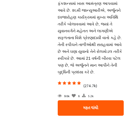
ફંકશન્સમાં ખાસ આમંત્રણ આપવામાં
આવે છે. ૨૬મી જાન્યુઆરીએ, અર્જુનને
ધ્વજારોહણ કાર્યક્રમમાં મુખ્ય અતિથિ
તરીકે બોલાવવામાં આવે છે, જ્યાં તે
યુવાનવર્ગને મહેનત અને લાગણીએ
સફળતાના વિશે પ્રેરણાદાયી વાતો કહે છે.
તેની સ્પીચને તાળીઓથી સરાહવામાં આવે
છે અને ઘણા યુવાનો તેને રોલમોડલ તરીકે
સ્વીકારે છે. આમાં 21 વર્ષની બીરવા પટેલ
પણ છે, જે અર્જુનને માન આપીને તેની
બુદ્ધિની પ્રશંસા કરે છે.
(274.7k)
9.6k
6
5.2k
મફત વાંચો