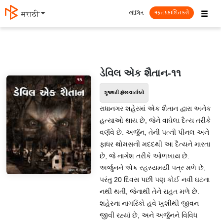
☰
લૉગિન
मराठी
મફત પ્રકાશિત કરો
ડેવિલ એક શૈતાન-૧૧
ગુજરાતી હૉરર વાર્તાઓ
રાધાનગર શહેરમાં એક શૈતાન દ્વારા અનેક
હત્યાઓ થાય છે, જેને વાઘેલા દૈત્ય તરીકે
વર્ણવે છે. અર્જુન, તેની પત્ની પીનલ અને
ફાધર થોમસની મદદથી આ દૈત્યને મારતા
છે, જે નાગેશ તરીકે ઓળખાય છે.
અર્જુનને એક રહસ્યમયી પત્ર મળે છે,
પરંતુ 20 દિવસ પછી પણ કોઈ નવી ઘટના
નથી થતી, જેનાથી તેને રાહત મળે છે.
શહેરના નાગરિકો હવે ખુશીથી જીવન
જીવી રહ્યાં છે, અને અર્જુનને વિવિધ