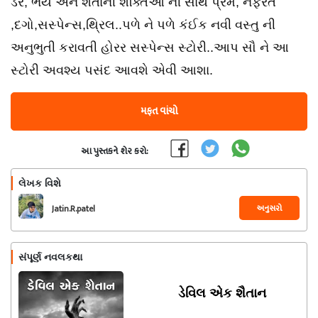
ડર, ભય અને શૈતાની શક્તિઓ ની સાથે પ્રેમ, નફરત
,દગો,સસ્પેન્સ,થ્રિલ..પળે ને પળે કંઈક નવી વસ્તુ ની
અનુભુતી કરાવતી હોરર સસ્પેન્સ સ્ટોરી..આપ સૌ ને આ
સ્ટોરી અવશ્ય પસંદ આવશે એવી આશા.
મફત વાંચો
આ પુસ્તકને શેર કરો:
લેખક વિશે
અનુસરો
Jatin.R.patel
સંપૂર્ણ નવલકથા
ડેવિલ એક શૈતાન