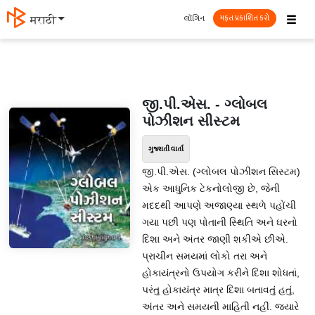
☰
લૉગિન
मराठी
મફત પ્રકાશિત કરો
જી.પી.એસ. - ગ્લોબલ
પોઝીશન સીસ્ટમ
ગુજરાતી વાર્તા
જી.પી.એસ. (ગ્લોબલ પોઝીશન સિસ્ટમ)
એક આધુનિક ટેકનોલોજી છે, જેની
મદદથી આપણે અજાણ્યા સ્થળે પહોંચી
ગયા પછી પણ પોતાની સ્થિતિ અને ઘરનો
દિશા અને અંતર જાણી શકીએ છીએ.
પ્રાચીન સમયમાં લોકો તરા અને
હોકાયંત્રનો ઉપયોગ કરીને દિશા શોધતાં,
પરંતુ હોકાયંત્ર માત્ર દિશા બતાવતું હતું,
અંતર અને સમયની માહિતી નહીં. જ્યારે