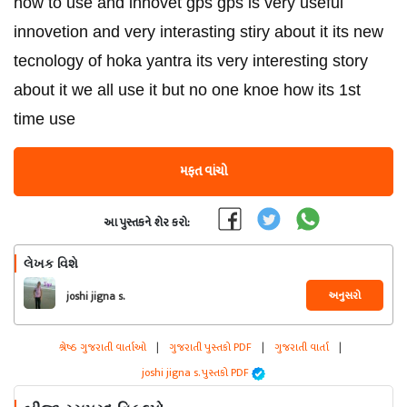
how to use and innovet gps gps is very useful
innovetion and very interasting stiry about it its new
tecnology of hoka yantra its very interesting story
about it we all use it but no one knoe how its 1st
time use
મફત વાંચો
આ પુસ્તકને શેર કરો:
લેખક વિશે
અનુસરો
joshi jigna s.
શ્રેષ્ઠ ગુજરાતી વાર્તાઓ
|
ગુજરાતી પુસ્તકો PDF
|
ગુજરાતી વાર્તા
|
joshi jigna s. પુસ્તકો PDF