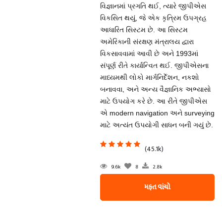
વિજ્ઞાનમાં પ્રગતિ થઈ, ત્યારે જીપીએસ
વિકસિત થયું, જે એક કૃત્રિમ ઉપગ્રહ
આધારિત સિસ્ટમ છે. આ સિસ્ટમ
અમેરિકાની સંરક્ષણ મંત્રાલય દ્વારા
વિકસાવવામાં આવી છે અને 1993માં
સંપૂર્ણ રીતે કાર્યાન્વિત થઈ. જીપીએસના
માધ્યમથી લોકો માર્ગનિર્દેશન, નકશો
બનાવવા, અને અન્ય વૈજ્ઞાનિક અભ્યાસો
માટે ઉપયોગ કરે છે. આ રીતે જીપીએસ
એ modern navigation અને surveying
માટે અત્યંત ઉપયોગી સાધન બની ગયું છે.
(45.1k)
9.6k
8
2.8k
મફત વાંચો