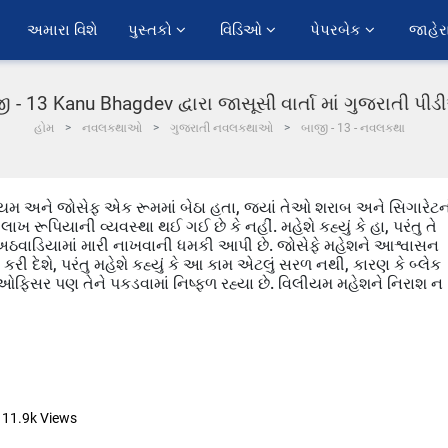
અમારા વિશે
પુસ્તકો 
વિડિઓ 
પેપરબેક 
જાહેર
ી - 13 Kanu Bhagdev દ્વારા જાસૂસી વાર્તા માં ગુજરાતી પી
હોમ
નવલકથાઓ
ગુજરાતી નવલકથાઓ
બાજી - 13 - નવલકથા
ીયમ અને જોસેફ એક રૂમમાં બેઠા હતા, જ્યાં તેઓ શરાબ અને સિગારેટન
લાખ રૂપિયાની વ્યવસ્થા થઈ ગઈ છે કે નહીં. મહેશે કહ્યું કે હા, પરંતુ તે
 અઠવાડિયામાં મારી નાખવાની ધમકી આપી છે. જોસેફે મહેશને આશ્વાસન
 કરી દેશે, પરંતુ મહેશે કહ્યું કે આ કામ એટલું સરળ નથી, કારણ કે બ્લેક
િસર પણ તેને પકડવામાં નિષ્ફળ રહ્યા છે. વિલીયમ મહેશને નિરાશ ન
11.9k
Views