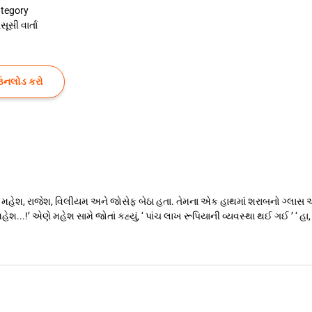
tegory
સૂસી વાર્તા
ઉનલોડ કરો
 મહેશ, રાજેશ, વિલીયમ અને જોસેફ બેઠા હતા. તેમના એક હાથમાં શરાબનો ગ્લાસ 
ેશ...!’ એણે મહેશ સામે જોતાં કહ્યું, ‘ પાંચ લાખ રૂપિયાની વ્યવસ્થા થઈ ગઈ ’ ‘ હા, રા