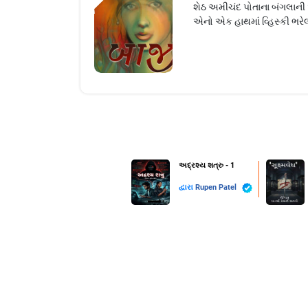
શેઠ અમીચંદ પોતાના બંગલાની 
એનો એક હાથમાં વ્હિસ્કી ભરે
અદ્રશ્ય શત્રુ - 1
દ્વારા
Rupen Patel