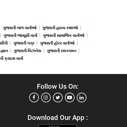
ગુજરાતી બાળ વાર્તાઓ
ગુજરાતી હાસ્ય કથાઓ
ગુજરાતી જાસૂસી વાર્તા
ગુજરાતી સામાજિક વાર્તાઓ
ેસીપી
ગુજરાતી પત્ર
ગુજરાતી હૉરર વાર્તાઓ
જ્ઞાન
ગુજરાતી બિઝનેસ
ગુજરાતી રમતગમત
ી ક્રાઇમ વાર્તા
Follow Us On:
Download Our App :