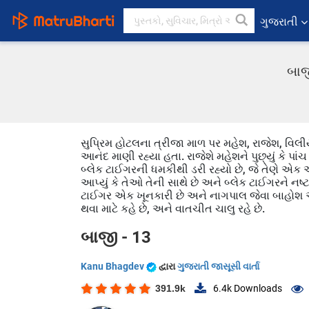
ગુજરાતી
બાજ
સુપ્રિમ હોટલના ત્રીજા માળ પર મહેશ, રાજેશ, વિલ
આનંદ માણી રહ્યા હતા. રાજેશે મહેશને પુછ્યું કે પાંચ 
બ્લેક ટાઈગરની ધમકીથી ડરી રહ્યો છે, જે તેણે એક
આપ્યું કે તેઓ તેની સાથે છે અને બ્લેક ટાઈગરને નષ્ટ
ટાઈગર એક ખૂનકારી છે અને નાગપાલ જેવા બાહોશ ઓફ
થવા માટે કહે છે, અને વાતચીત ચાલુ રહે છે.
બાજી - 13
Kanu Bhagdev
દ્વારા
ગુજરાતી જાસૂસી વાર્તા
391.9k
6.4k
Downloads