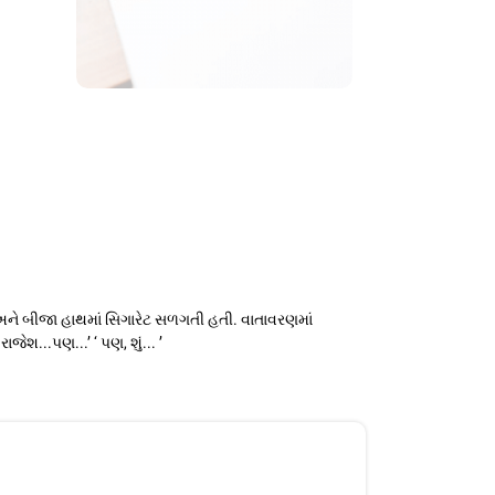
અને બીજા હાથમાં સિગારેટ સળગતી હતી. વાતાવરણમાં
જેશ...પણ...’ ‘ પણ, શું... ’