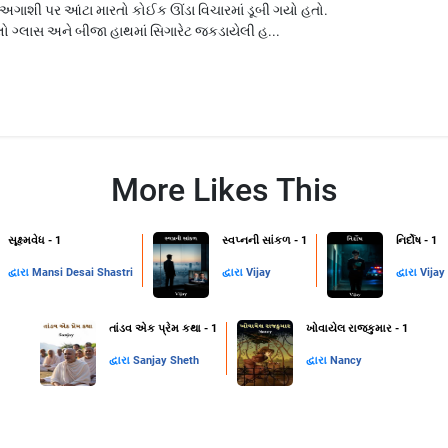
અગાશી પર આંટા મારતો કોઈક ઊંડા વિચારમાં ડૂબી ગયો હતો.
લો ગ્લાસ અને બીજા હાથમાં સિગારેટ જકડાયેલી હ...
More Likes This
સૂક્ષ્મવેધ - 1
સ્વપ્નની સાંકળ - 1
નિર્દોષ - 1
દ્વારા
Mansi Desai Shastri
દ્વારા
Vijay
દ્વારા
Vijay
તાંડવ એક પ્રેમ કથા - 1
ખોવાયેલ રાજકુમાર - 1
દ્વારા
Sanjay Sheth
દ્વારા
Nancy