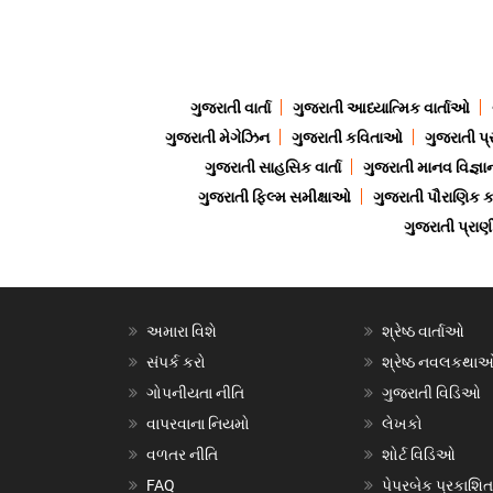
ગુજરાતી વાર્તા
ગુજરાતી આધ્યાત્મિક વાર્તાઓ
ગુજરાતી મેગેઝિન
ગુજરાતી કવિતાઓ
ગુજરાતી પ્
ગુજરાતી સાહસિક વાર્તા
ગુજરાતી માનવ વિજ્ઞા
ગુજરાતી ફિલ્મ સમીક્ષાઓ
ગુજરાતી પૌરાણિક
ગુજરાતી પ્ર
અમારા વિશે
શ્રેષ્ઠ વાર્તાઓ
સંપર્ક કરો
શ્રેષ્ઠ નવલકથા
ગોપનીયતા નીતિ
ગુજરાતી વિડિઓ
વાપરવાના નિયમો
લેખકો
વળતર નીતિ
શોર્ટ વિડિઓ
FAQ
પેપરબેક પ્રકાશિત