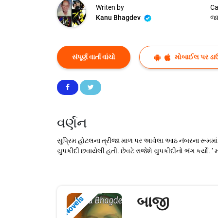
Writen by
Ca
Kanu Bhagdev
જા
સંપૂર્ણ વાર્તા વાંચો
મોબાઈલ પર ડા
વર્ણન
સુપ્રિમ હોટલના ત્રીજા માળ પર આવેલા આઠ નંબરના રૂમમાં
ચુપકીદી છવાયેલી હતી. છેવટે રાજેશે ચુપકીદીનો ભંગ કર્યો. ‘ મહ
બાજી
Novels