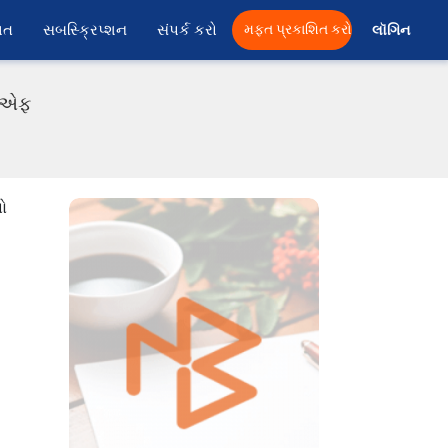
ાત
સબસ્ક્રિપ્શન
સંપર્ક કરો
મફત પ્રકાશિત કરો
લૉગિન 
ડીએફ
ો