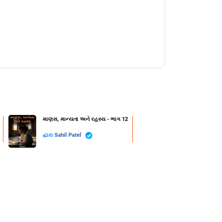
માણસ, માન્યતા અને રહસ્ય - ભાગ 12
દ્વારા
Sahil Patel