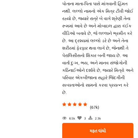
પોતાના માતા-પિતા પાસે માંગવાની હિંમત
નથી. લલ્લો નામનો એક મિત્ર ટીવી જોઈ
રહ્યો છે, જ્યારે રાત્રે બે વાગે શ્રેણી તેના
રૂમમાં આવે છે અને મોબાઇલ દ્વારા કંઈક
વીડિઓ બતાવે છે, જે લલ્લાને ભ્રમીત કરે
છે. આ દ્રશ્યમાં લલ્લો ડરે છે અને તેના
શરીરમાં ફેરફાર થવા લાગે છે, જેનાથી તે
પેરાલિસીસનો શિકાર બની જાય છે. આ
વાર્તા દુઃખ, ભય, અને માનવ સંજોગોની
કઠિનાઈઓને દર્શાવે છે, જ્યારે મિત્રો અને
પરિવાર એકબીજાના સહારે જિંદગીની
સત્યતાઓનો સામનો કરવા પ્રયત્ન કરે
છે.
(67k)
6.5k
3
2.3k
મફત વાંચો