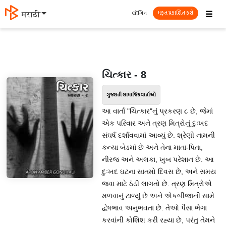
☰
લૉગિન
मराठी
મફત પ્રકાશિત કરો
ચિત્કાર - 8
ગુજરાતી સામાજિક વાર્તાઓ
આ વાર્તા "ચિત્કાર"નું પ્રકરણ ૮ છે, જેમાં
એક પરિવાર અને ત્રણ મિત્રોનું દુઃખદ
સંઘર્ષ દર્શાવવામાં આવ્યું છે. શ્રેણી નામની
કન્યા બેડમાં છે અને તેના માતા-પિતા,
નીરજ અને અલકા, ખુબ પરેશાન છે. આ
દુઃખદ ઘટના સાતમો દિવસ છે, અને સમય
જવા માટે ઠંડી લાગતો છે. ત્રણ મિત્રોએ
મળવાનું ટાળ્યું છે અને એકબીજાની સામે
દ્વેષભાવ અનુભવતા છે. તેઓ પૈસા ભેગા
કરવાંની કોશિશ કરી રહ્યા છે, પરંતુ તેમને