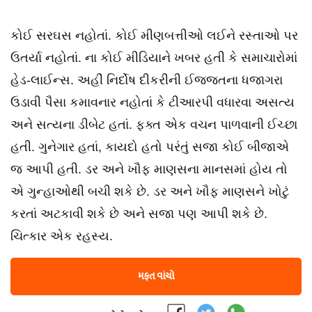
કોઈ સરઘસ નહોતાં. કોઈ મીણબત્તીઓ લઈને રસ્તાઓ પર
ઉતર્યા નહોતાં. ના કોઈ મીડિયાને ખબર હતી કે સમાચારોમાં
હેડ-લાઈન્સ. અહીં નિર્દોષ દીકરીની ઈજ્જતના ધજાગરા
ઉડાવી પૈસા કમાવનાર નહોતાં કે ટીઆરપી વધારવા અસત્ય
અને સત્યના ડીબેટ હતાં. ફક્ત એક વચન પાળવાની ઈચ્છા
હતી. ગુનેગાર હતાં, કાયદો હતો પરંતું સજા કોઈ બીજાએ
જ આપી હતી. ડર અને ખૌફ માણસના માનસમાં હોય તો
એ ગુન્હાઓથી બચી શકે છે. ડર અને ખૌફ માણસને ખોટું
કરતાં અટકાવી શકે છે અને સજા પણ આપી શકે છે.
ચિત્કાર એક રહસ્ય.
મફત વાંચો