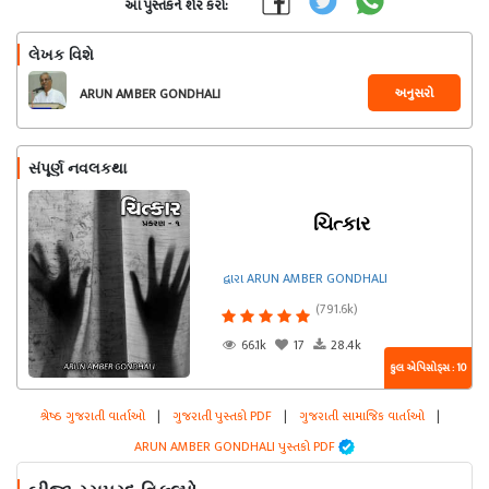
આ પુસ્તકને શેર કરો:
લેખક વિશે
અનુસરો
ARUN AMBER GONDHALI
સંપૂર્ણ નવલકથા
ચિત્કાર
દ્વારા ARUN AMBER GONDHALI
(791.6k)
66.1k
17
28.4k
કુલ એપિસોડ્સ : 10
શ્રેષ્ઠ ગુજરાતી વાર્તાઓ
|
ગુજરાતી પુસ્તકો PDF
|
ગુજરાતી સામાજિક વાર્તાઓ
|
ARUN AMBER GONDHALI પુસ્તકો PDF