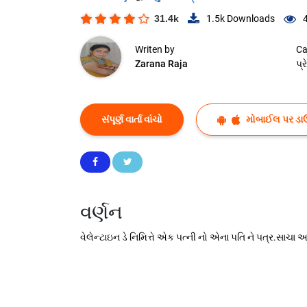
31.4k
1.5k
Downloads
Writen by
Ca
Zarana Raja
પ્
સંપૂર્ણ વાર્તા વાંચો
મોબાઈલ પર ડા
વર્ણન
વેલેન્ટાઇન ડે નિમિત્તે એક પત્ની નો એના પતિ ને પત્ર.સાચા 