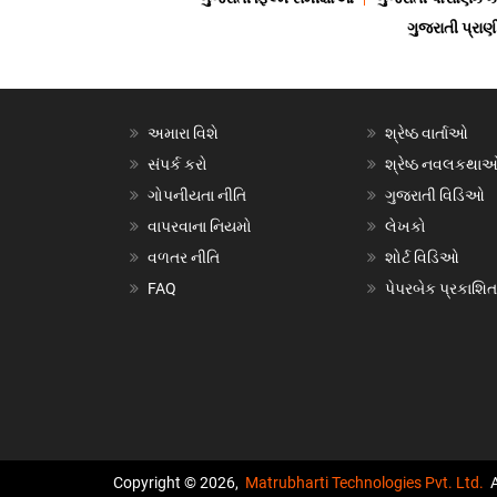
ગુજરાતી પ્ર
અમારા વિશે
શ્રેષ્ઠ વાર્તાઓ
સંપર્ક કરો
શ્રેષ્ઠ નવલકથા
ગોપનીયતા નીતિ
ગુજરાતી વિડિઓ
વાપરવાના નિયમો
લેખકો
વળતર નીતિ
શોર્ટ વિડિઓ
FAQ
પેપરબેક પ્રકાશિત
Copyright © 2026,
Matrubharti Technologies Pvt. Ltd.