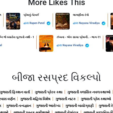
More Likes This
૧
પ્રેમનું નેટવર્ક
લાગણીના રંગો
દ્વારા
Rupen Patel
દ્વારા
Nayana Viradiya
નિ જે ક્યારેય બુઝાતો નથી - 1
ઝંખના - એક સાચા પ્રેમની.. - ભાગ-11
el
દ્વારા
Nayana Viradiya
બીજા રસપ્રદ વિકલ્પો
ગુજરાતી ફિક્શન વાર્તા
ગુજરાતી પ્રેરક કથા
ગુજરાતી ક્લાસિક નવલકથાઓ
રવાસ વર્ણન
ગુજરાતી મહિલા વિશેષ
ગુજરાતી નાટક
ગુજરાતી પ્રેમ કથાઓ
ન
ગુજરાતી તત્વજ્ઞાન
ગુજરાતી આરોગ્ય
ગુજરાતી બાયોગ્રાફી
ગુજરાતી ર
 કથાઓ
ગુજરાતી પુસ્તક સમીક્ષાઓ
ગુજરાતી રોમાંચક
ગુજરાતી કાલ્પનિક-વિ