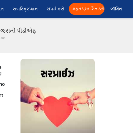
ાત
સબસ્ક્રિપ્શન
સંપર્ક કરો
મફત પ્રકાશિત કરો
લૉગિન 
 ગુજરાતી પીડીએફ
લકથા
e
g
who
nt