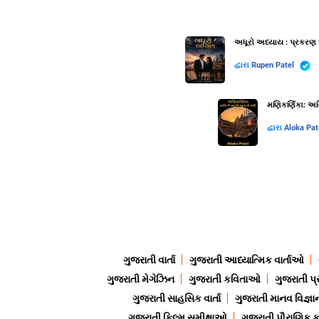
અધૂરો અધ્યાય : પ્રકરણ 
દ્વારા
Rupen Patel
મણિકર્ણિકા: અગ્
દ્વારા
Aloka Pat
ગુજરાતી વાર્તા
ગુજરાતી આધ્યાત્મિક વાર્તાઓ
ગુજરાતી મેગેઝિન
ગુજરાતી કવિતાઓ
ગુજરાતી પ્
ગુજરાતી સાહસિક વાર્તા
ગુજરાતી માનવ વિજ્ઞા
ગુજરાતી ફિલ્મ સમીક્ષાઓ
ગુજરાતી પૌરાણિક