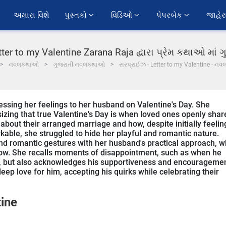
અમારા વિશે
પુસ્તકો 
વિડિઓ 
પેપરબેક 
જાહેર
ter to my Valentine Zarana Raja દ્વારા પ્રેમ કથાઓ માં
નવલકથાઓ
ગુજરાતી નવલકથાઓ
સરપ્રાઈઝ - Letter to my Valentine - નવ
pressing her feelings to her husband on Valentine's Day. She
sizing that true Valentine's Day is when loved ones openly shar
 about their arranged marriage and how, despite initially feelin
rkable, she struggled to hide her playful and romantic nature.
and romantic gestures with her husband's practical approach, 
ow. She recalls moments of disappointment, such as when he
y, but also acknowledges his supportiveness and encourageme
eep love for him, accepting his quirks while celebrating their
tine