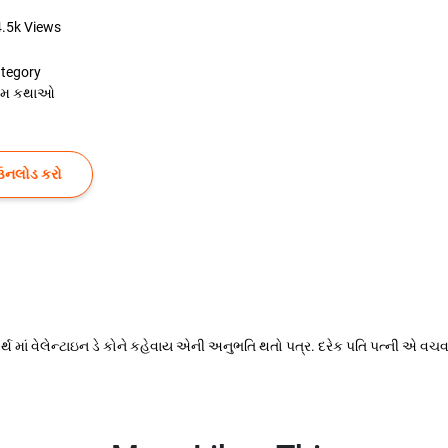
4.5k
Views
tegory
રેમ કથાઓ
ઉનલોડ કરો
અર્થ માં વેલેન્ટાઇન ડે કોને કહેવાય એની અનુભતિ થતો પત્ર. દરેક પતિ પત્ની એ વચવા