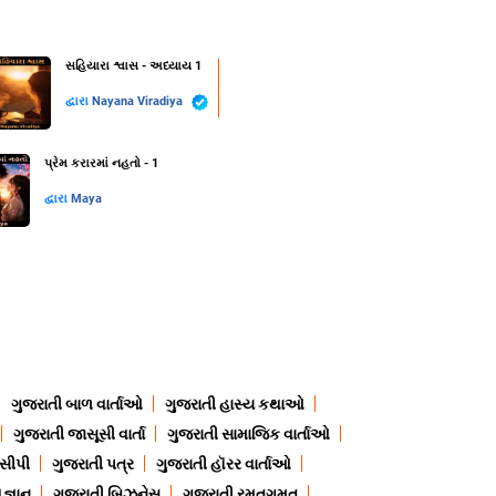
સહિયારા શ્વાસ - અધ્યાય 1
દ્વારા
Nayana Viradiya
પ્રેમ કરારમાં નહતો - 1
દ્વારા
Maya
ગુજરાતી બાળ વાર્તાઓ
ગુજરાતી હાસ્ય કથાઓ
ગુજરાતી જાસૂસી વાર્તા
ગુજરાતી સામાજિક વાર્તાઓ
ેસીપી
ગુજરાતી પત્ર
ગુજરાતી હૉરર વાર્તાઓ
જ્ઞાન
ગુજરાતી બિઝનેસ
ગુજરાતી રમતગમત