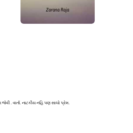
 જેવી . વાર્તા. નાટકીય નહિ પણ સાચો પ્રેમ.