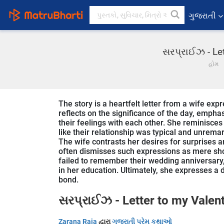
ગુજરાતી
સરપ્રાઈઝ - Let
હોમ
The story is a heartfelt letter from a wife ex
reflects on the significance of the day, empha
their feelings with each other. She reminisces
like their relationship was typical and unrema
The wife contrasts her desires for surprises 
often dismisses such expressions as mere sh
failed to remember their wedding anniversar
in her education. Ultimately, she expresses a d
bond.
સરપ્રાઈઝ - Letter to my Valen
Zarana Raja
દ્વારા
ગુજરાતી પ્રેમ કથાઓ