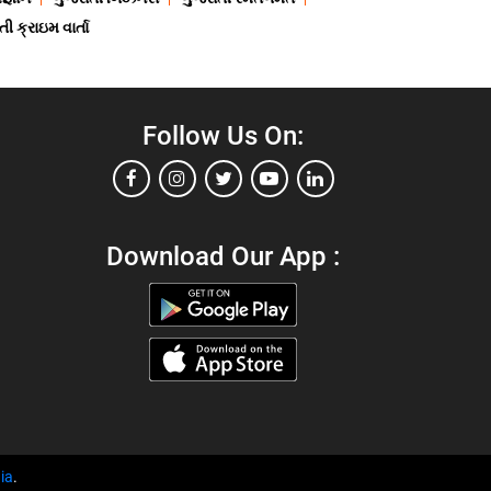
ી ક્રાઇમ વાર્તા
Follow Us On:
Download Our App :
ia
.