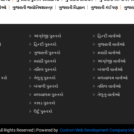
ાણીઓ
ગુજરાતી જ્યોતિષશાસ્ત્ર
ગુજરાતી વિજ્ઞાન
ગુજરાતી કંઈપણ
ગુજરાત
અંગ્રેજી પુસ્તકો
હિન્દી વાર્તાઓ
ઓ
હિન્દી પુસ્તકો
ગુજરાતી વાર્તાઓ
ગુજરાતી પુસ્તકો
મરાઠી વાર્તાઓ
મરાઠી પુસ્તકો
અંગ્રેજી વાર્તાઓ
તમિલ પુસ્તકો
બંગાળી વાર્તાઓ
 કરો
તેલુગુ પુસ્તકો
મલયાલમ વાર્તાઓ
બંગાળી પુસ્તકો
તમિલ વાર્તાઓ
મલયાલમ પુસ્તકો
તેલુગુ વાર્તાઓ
કન્નડ પુસ્તકો
ઉર્દુ પુસ્તકો
All Rights Reserved | Powered by
Custom Web Development Company Ind