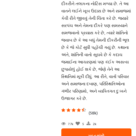
દીકરીને તલાકના નોટિસ મળ્યા છે. તે આ
વાતને લઈને ખૂબ ઉદાસ છે અને સમાજમાં
કેવી રીતે જીવવું તેની ચિંતા કરે છે. જ્યારે
સરપંચ અને તેમના દીકરે પણ સમસ્યાને
સમજવાનો પ્રયાસ કરે છે, ત્યારે શાંતિનો
જવાબ છે કે આ બધું તેમની દીકરીની ભૂલ
છે કે જે કોર્ટ સુધી પહોંચી ગયું છે. કથાના
અંતે, શાંતિની વાતો સૂચવે છે કે કદાચ
જમાઈના આચરણમાં પણ કંઈક અસત્ય
છુપાયેલું હોઈ શકે છે, જેણે તેને આ
સ્થિતિમાં મૂકી દીધું. આ રીતે, વાર્તા પરિવાર
અને સમાજના દબાણ, પરિસ્થિતિઓના
ગંભીર પરિણામો, અને વ્યક્તિગત દુઃખને
ઉજાગર કરે છે.
(58k)
7.7k
5
2k