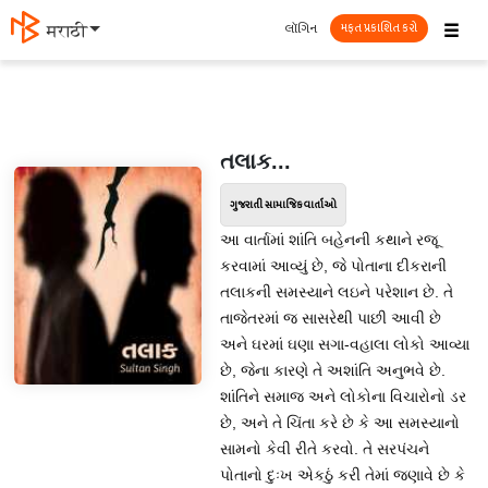
☰
લૉગિન
मराठी
મફત પ્રકાશિત કરો
તલાક...
ગુજરાતી સામાજિક વાર્તાઓ
આ વાર્તામાં શાંતિ બહેનની કથાને રજૂ
કરવામાં આવ્યું છે, જે પોતાના દીકરાની
તલાકની સમસ્યાને લઇને પરેશાન છે. તે
તાજેતરમાં જ સાસરેથી પાછી આવી છે
અને ઘરમાં ઘણા સગા-વહાલા લોકો આવ્યા
છે, જેના કારણે તે અશાંતિ અનુભવે છે.
શાંતિને સમાજ અને લોકોના વિચારોનો ડર
છે, અને તે ચિંતા કરે છે કે આ સમસ્યાનો
સામનો કેવી રીતે કરવો. તે સરપંચને
પોતાનો દુઃખ એકઠું કરી તેમાં જણાવે છે કે