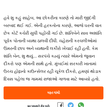
હવે શુ કહું સાહેબ, આ છોકરીના કારણે તો મારી જીદંગી
બરબાદ થઈ ગઈ. એની હરકતોના કારણે, આજે ઘરની વાત
છેક કોર્ટ કચેરી સુધી પહોંચી ગઈ છે. શાંતિબેને સાવ અશાંતિ
પૂર્વક પોતાની વ્યથા ઠાલવી દીધી. ચહેરાની કરચલીઓમાં
ઉંમરની છાપ અને વ્યથાની લકીરો ખેંચાઈ રહી હતી. કેમ
શાંતિ બેન, શુ થયું... સરપંચે કહ્યું ત્યારે એમનો જુવાન
દીકરો પણ એમની સાથે હતો. મુંબઈમાં સરકારી ખાતામાં
ઉચ્ચ હોદ્દાનો કાઉન્સેલર રહી ચૂકેલ દીકરો, હમણાં થોડાક
દિવસ પહેલા જ ગામમાં રાજાઓ ગાળવા માટે આવ્યો હતો.
મફત વાંચો
આ પુસ્તકને શેર કરો: