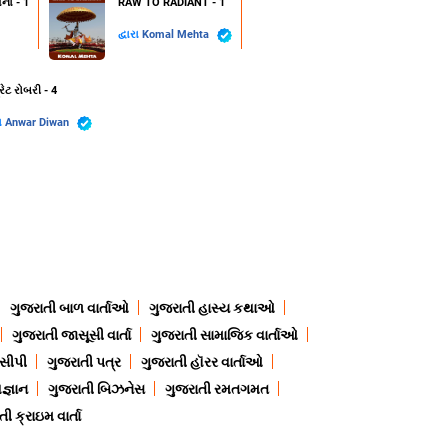
ના - 1
RAW TO RADIANT - 1
દ્વારા
Komal Mehta
રેટ રોબરી - 4
રા
Anwar Diwan
ગુજરાતી બાળ વાર્તાઓ
ગુજરાતી હાસ્ય કથાઓ
ગુજરાતી જાસૂસી વાર્તા
ગુજરાતી સામાજિક વાર્તાઓ
ેસીપી
ગુજરાતી પત્ર
ગુજરાતી હૉરર વાર્તાઓ
જ્ઞાન
ગુજરાતી બિઝનેસ
ગુજરાતી રમતગમત
ી ક્રાઇમ વાર્તા