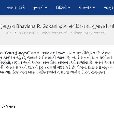
અમારા વિશે
પુસ્તકો 
વિડિઓ 
પેપરબેક 
જાહેર
ું મહત્વ Bhavisha R. Gokani દ્વારા મેગેઝિન માં ગુજરાતી
હોમ
નવલકથાઓ
ગુજરાતી નવલકથાઓ
ધ્યાનનું મહત્વ - નવલકથા
ખ "ધ્યાનનું મહત્વ" મનની આરામની જરૂરિયાત પર કેન્દ્રિત છે. લેખમાં
ાર્યરત રહે છે, જ્યારે શરીર થાકી જાય છે, ત્યારે મનનો થાક ઘણીવાર
ર્ણયો, તણાવ અને અંગત સંબંધોમાં સમસ્યાઓ સર્જાય છે. મનને આરા
ી વ્યસ્તતા અને થાકને દૂર કરવામાં મદદ કરે છે. લેખમાં ધ્યાનનો મહત્ત્વ
, જે આંતરિક અને બાહ્ય શક્તિઓને વધારવા અને શરીરને રોગમુક્ત
8.5k
Views