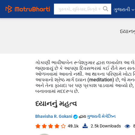
ગુજરાતી
ધ્યાનન
ગોકાણી ભાવીષાબેન રૂપેશકુમાર દ્વારા લખાયેલ આ લે
જણાવાયું છે કે આપણા દિવસભરમાં કઈ રીતે મન સતત ક
ઓળખવામાં આવતો નથી. આ થાકના પરિણામે ખોટા નિ
આપવાનો શ્રેષ્ઠ માર્ગ ધ્યાન (meditation) છે, જે મનન
અને તેના ફાયદા પર પણ પ્રકાશ પાડવામાં આવ્યો છે
બનાવવામાં મદદરૂપ છે.
ધ્યાનનું મહત્વ
Bhavisha R. Gokani
દ્વારા
ગુજરાતી મેગેઝિન
49.1k
2.5k
Downloads