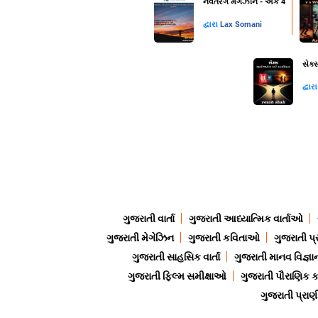
નવતરંગ મેગઝીન - અંક 4
દ્વારા
Lax Somani
સેક્
દ્વાર
ગુજરાતી વાર્તા
ગુજરાતી આધ્યાત્મિક વાર્તાઓ
ગુજરાતી મેગેઝિન
ગુજરાતી કવિતાઓ
ગુજરાતી પ્
ગુજરાતી સાહસિક વાર્તા
ગુજરાતી માનવ વિજ્ઞા
ગુજરાતી ફિલ્મ સમીક્ષાઓ
ગુજરાતી પૌરાણિક
ગુજરાતી પ્ર