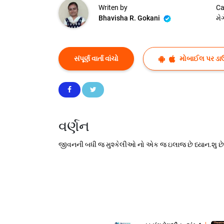
Writen by
Ca
Bhavisha R. Gokani
મે
સંપૂર્ણ વાર્તા વાંચો
મોબાઈલ પર ડા
વર્ણન
જીવનની બધી જ મુશ્કેલીઓ નો એક જ ઇલાજ છે ધ્યાન.શુ છે 