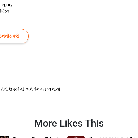
tegory
ગેઝિન
ઉનલોડ કરો
તેનો ઉપયોગી અને તેનુ મહત્વ વાચો.
More Likes This