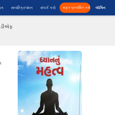
ાત
સબસ્ક્રિપ્શન
સંપર્ક કરો
મફત પ્રકાશિત કરો
લૉગિન 
 પીડીએફ
મ