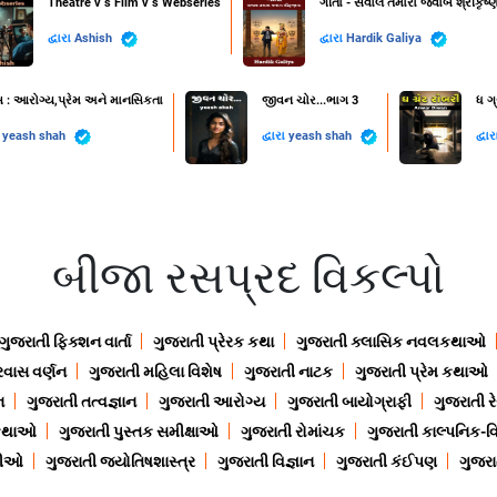
Theatre v s Film v s Webseries
ગીતા - સવાલ તમારા જવાબ શ્રીકૃષ્ણ
દ્વારા
Ashish
દ્વારા
Hardik Galiya
સ : આરોગ્ય,પ્રેમ અને માનસિકતા
જીવન ચોર...ભાગ 3
ધ ગ્
ા
yeash shah
દ્વારા
yeash shah
દ્વા
બીજા રસપ્રદ વિકલ્પો
ગુજરાતી ફિક્શન વાર્તા
ગુજરાતી પ્રેરક કથા
ગુજરાતી ક્લાસિક નવલકથાઓ
રવાસ વર્ણન
ગુજરાતી મહિલા વિશેષ
ગુજરાતી નાટક
ગુજરાતી પ્રેમ કથાઓ
ન
ગુજરાતી તત્વજ્ઞાન
ગુજરાતી આરોગ્ય
ગુજરાતી બાયોગ્રાફી
ગુજરાતી ર
 કથાઓ
ગુજરાતી પુસ્તક સમીક્ષાઓ
ગુજરાતી રોમાંચક
ગુજરાતી કાલ્પનિક-વિ
ાણીઓ
ગુજરાતી જ્યોતિષશાસ્ત્ર
ગુજરાતી વિજ્ઞાન
ગુજરાતી કંઈપણ
ગુજરાત