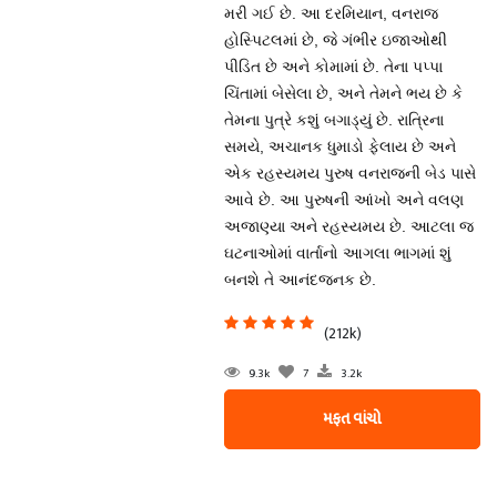
મરી ગઈ છે. આ દરમિયાન, વનરાજ
હોસ્પિટલમાં છે, જે ગંભીર ઇજાઓથી
પીડિત છે અને કોમામાં છે. તેના પપ્પા
ચિંતામાં બેસેલા છે, અને તેમને ભય છે કે
તેમના પુત્રે કશું બગાડ્યું છે. રાત્રિના
સમયે, અચાનક ધુમાડો ફેલાય છે અને
એક રહસ્યમય પુરુષ વનરાજની બેડ પાસે
આવે છે. આ પુરુષની આંખો અને વલણ
અજાણ્યા અને રહસ્યમય છે. આટલા જ
ઘટનાઓમાં વાર્તાનો આગલા ભાગમાં શું
બનશે તે આનંદજનક છે.
(212k)
9.3k
7
3.2k
મફત વાંચો