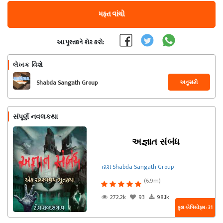
મફત વાંચો
આ પુસ્તકને શેર કરો:
લેખક વિશે
અનુસરો
Shabda Sangath Group
સંપૂર્ણ નવલકથા
અજ્ઞાત સંબંધ
દ્વારા Shabda Sangath Group
(6.9m)
272.2k
93
98.1k
કુલ એપિસોડ્સ : 31