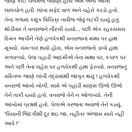
જાણે કોઈ ચલમનો બંધાણી હોય એમ એની આંખો
લાલચોળ હતી. લાંબા સફેદ વાળ અને ચહેરો કરડો હતો.
તેના ગળામાં કશુંક વિચિત્ર તાવીજ જેવું લટકી રહ્યું હતું.
થોડીવાર તે વનરાજને નીરખી રહ્યો... પછી એક રહસ્યમય
સ્મિત આપીને તેણે હળવેકથી વનરાજનાં માથા પર હાથ
મૂક્યો. ચમત્કાર થયો હોય, એમ વનરાજનો ડાબો હાથ
સળવળ્યો. પેલા પહાડી આદમીએ તેના માથા પર, કપાળ પર
અને પછી તેના ચહેરા પર હળવેકથી હાથ ફેરવ્યો. વનરાજનું
મસ્તિષ્ક જાણે લાંબી તંદ્રામાંથી જાગૃત થયું ! હળવેકથી
વનરાજે આંખો ખોલી. સામે એ પહાડી માણસ ઊભો ઊભો
તેને તાકી રહ્યો હતો. વનરાજે તેને ન ઓળખ્યો. તેની
આંખોમાં પ્રશ્નાર્થ હતો. પેલાએ ગરજતા અવાજે તેને કહ્યું,
“રિયાની જિંદગીથી દૂર થઇ જા, નહીંતર અંજામ સારો નહીં
આવે !”