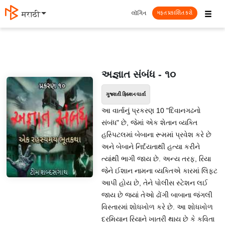
☰
લૉગિન
मराठी
મફત પ્રકાશિત કરો
અજ્ઞાત સંબંધ - ૧૦
ગુજરાતી ફિક્શન વાર્તા
આ વાર્તાનું પ્રકરણ 10 "દિવાનગઢનો
સંબંધ" છે, જેમાં એક શેતાન વ્યક્તિ
હસ્પિટલમાં બેબાના રૂમમાં પ્રવેશ કરે છે
અને બેબાને નિર્દયતાથી હત્યા કરીને
ત્યાંથી ભાગી જાય છે. અન્ય તરફ, રિયા
જેને ઈશાન નામના વ્યક્તિએ કારમાં લિફ્ટ
આપી હોય છે, તેને પોલીસ સ્ટેશન લઈ
જાય છે જ્યાં તેઓ ઢોંગી બાબાના જંગલી
વિસ્તારમાં શોધખોળ કરે છે. આ શોધખોળ
દરમિયાન રિયાને ખાતરી થાય છે કે કવિતા