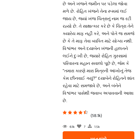
છે અને ખંજને જમીન પર પડેલા જોવા
મળે છે. રોહિત ખંજને તેના રૂમમાં લઈ
જાય છે, જ્યાં ખંજ ચિત્રાનું નામ જ રટી
રહ્યો છે. તે સાક્ષાત્કાર કરે છે કે ચિત્રા તેને
ક્યારેય માફ નહીં કરે, અને પોતે જ સમજે
છે કે તે માફ તેવા વ્યક્તિ માટે યોગ્ય નથી.
વિશ્વંભર અને દયાબેન ખંજની હાલતને
લઈને દુઃખી છે, જ્યારે રોહિત ગુસ્સામાં
પરિવારના મહાન સવાલો પૂછે છે, જેમ કે
"તમારા કારણે મારા મિત્રની આંખોનું તેજ
કેમ છીનવાઈ ગયું?" દયાબેને રોહિતને શાંત
રહેવા માટે સમજાવે છે, અને બંનેને
વિશ્વંભર પાસેથી જવાબ અપાવવાની આશા
છે.
(58.1k)
6.1k
7
1.5k