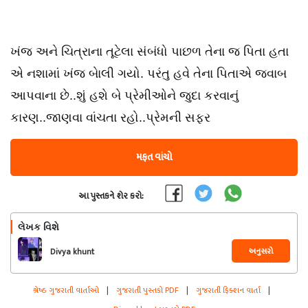
ખંજ અને ચિત્રાના તૂટેલા સંબંધો પાછળ તેના જ પિતા હતા
એ નશામાં ખંજ બાેલી ગયો. પરંતુ હવે તેના પિતાએ જવાબ
આપવાના છે..શું હશે બે પ્રેમીઓને જુદા કરવાનું
કારણ..જાણવા વાંચતા રહો..પ્રેમની સફર
મફત વાંચો
આ પુસ્તકને શેર કરો:
લેખક વિશે
અનુસરો
Divya khunt
શ્રેષ્ઠ ગુજરાતી વાર્તાઓ
|
ગુજરાતી પુસ્તકો PDF
|
ગુજરાતી ફિક્શન વાર્તા
|