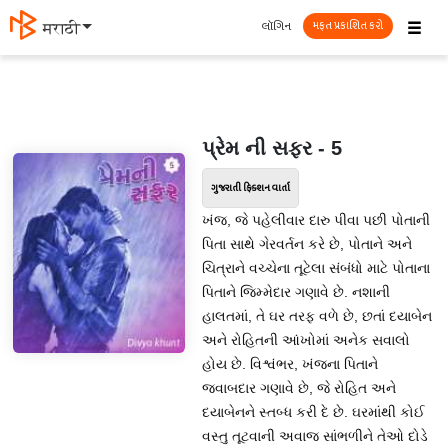
☰
લૉગિન
मराठी
મફત પ્રકાશિત કરો
પ્રેમ ની સફર - 5
ગુજરાતી ફિક્શન વાર્તા
ખંજ, જે પહેલીવાર દારુ પીવા પછી પોતાની
પિતા સાથે ગેરવર્તન કરે છે, પોતાને અને
ચિત્રાને વચ્ચેના તૂટેલા સંબંધો માટે પોતાના
પિતાને જિમ્મેદાર ગણાવે છે. નશાની
હાલતમાં, તે ઘર તરફ વળે છે, છતાં દયાબેન
અને રોહિતની આંખોમાં અનેક સવાલો
હોય છે. વિશ્વંભર, ખંજના પિતાને
જવાબદાર ગણાવે છે, જે રોહિત અને
દયાબેનને સ્તબ્ધ કરી દે છે. ઘરમાંથી કોઈ
વસ્તુ તૂટવાની અવાજ સાંભળીને તેઓ દોડે