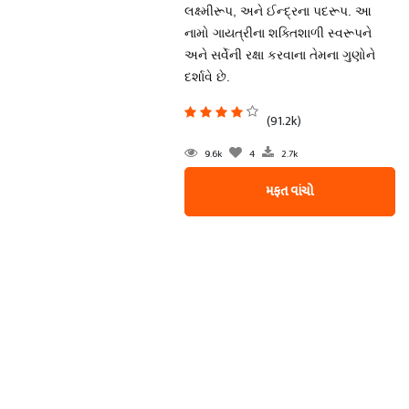
લક્ષ્મીરૂપ, અને ઈન્દ્રના પદરૂપ. આ
નામો ગાયત્રીના શક્તિશાળી સ્વરૂપને
અને સર્વેની રક્ષા કરવાના તેમના ગુણોને
દર્શાવે છે.
(91.2k)
9.6k
4
2.7k
મફત વાંચો