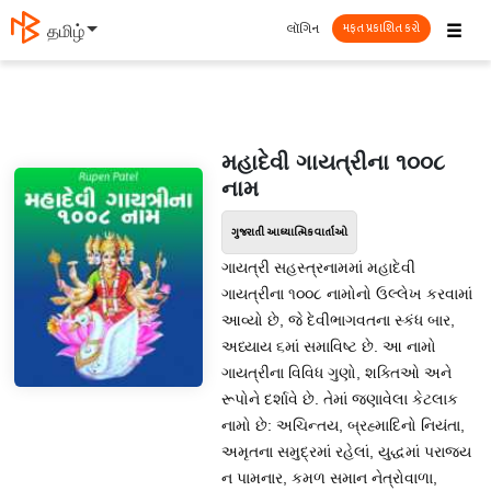
☰
લૉગિન
தமிழ்
મફત પ્રકાશિત કરો
મહાદેવી ગાયત્રીના ૧૦૦૮
નામ
ગુજરાતી આધ્યાત્મિક વાર્તાઓ
ગાયત્રી સહસ્ત્રનામમાં મહાદેવી
ગાયત્રીના ૧૦૦૮ નામોનો ઉલ્લેખ કરવામાં
આવ્યો છે, જે દેવીભાગવતના સ્કંધ બાર,
અધ્યાય ૬માં સમાવિષ્ટ છે. આ નામો
ગાયત્રીના વિવિધ ગુણો, શક્તિઓ અને
રૂપોને દર્શાવે છે. તેમાં જણાવેલા કેટલાક
નામો છે: અચિન્તય, બ્રહ્માદિનો નિયંતા,
અમૃતના સમુદ્રમાં રહેલાં, યુદ્ધમાં પરાજય
ન પામનાર, કમળ સમાન નેત્રોવાળા,