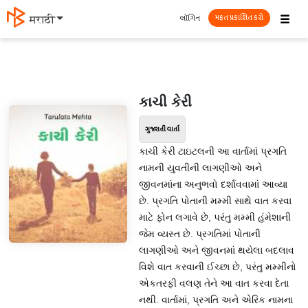
☰
લૉગિન
मराठी
મફત પ્રકાશિત કરો
કાચી કેરી
ગુજરાતી વાર્તા
કાચી કેરી ટાઇટલની આ વાર્તામાં પ્રગતિ
નામની યુવતીની લાગણીઓ અને
જીવનમાંના અનુભવો દર્શાવવામાં આવ્યા
છે. પ્રગતિ પોતાની મમ્મી સાથે વાત કરવા
માટે ફોન લગાવે છે, પરંતુ મમ્મી હંમેશાની
જેમ વ્યસ્ત છે. પ્રગતિમાં પોતાની
લાગણીઓ અને જીવનમાં થયેલા બદલાવ
વિશે વાત કરવાની ઈચ્છા છે, પરંતુ મમ્મીનો
એકતરફી વલણ તેને આ વાત કરવા દેતા
નથી. વાર્તામાં, પ્રગતિ અને એરિક નામના