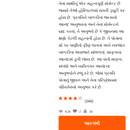
તેના સાથીનું એક મહત્વપૂર્ણ મોમેન્ટ છે
જ્યારે તેઓ હોસ્પિટલમાં રાતની ડ્યુટી પર
હોય છે. પ્રગતિને બાળકીના જન્મનો
આનંદ અનુભવતા અને તેના મોમેન્ટને
યાદ કરતાં, તે અનુભવે છે કે જીવનમાં આ
ક્ષણો કેટલી મહત્વની હોય છે. તે પોતાના
મો પર પાણીનો ફીણ લાગતાં અને નવજાત
બાળકીના અવાજને સાંભળતાં, માતૃત્વના
આનંદમાં ડૂબી જાય છે. આ વાર્તા માતૃત્વ,
સંબંધો અને વ્યક્તિગત આનંદના
અનુભવોને રજૂ કરે છે, જેમાં પ્રગતિ
પોતાનું જીવન અને તેના પરિપ્રેક્ષ્યમાં
પરિવર્તનનો અનુભવ કરે છે.
(24k)
6.2k
2
2k
મફત વાંચો