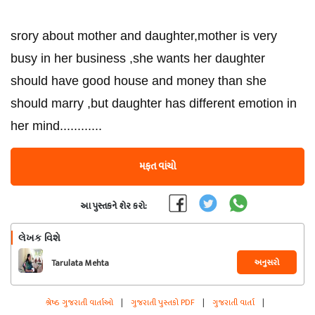
srory about mother and daughter,mother is very
busy in her business ,she wants her daughter
should have good house and money than she
should marry ,but daughter has different emotion in
her mind............
મફત વાંચો
આ પુસ્તકને શેર કરો:
લેખક વિશે
અનુસરો
Tarulata Mehta
શ્રેષ્ઠ ગુજરાતી વાર્તાઓ
|
ગુજરાતી પુસ્તકો PDF
|
ગુજરાતી વાર્તા
|