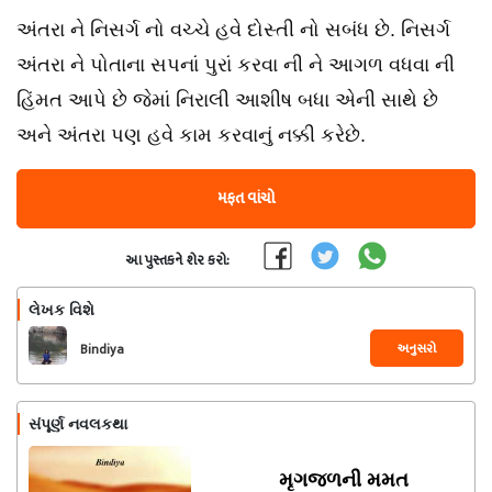
અંતરા ને નિસર્ગ નો વચ્ચે હવે દોસ્તી નો સબંધ છે. નિસર્ગ
અંતરા ને પોતાના સપનાં પુરાં કરવા ની ને આગળ વધવા ની
હિંમત આપે છે જેમાં નિરાલી આશીષ બધા એની સાથે છે
અને અંતરા પણ હવે કામ કરવાનું નક્કી કરેછે.
મફત વાંચો
આ પુસ્તકને શેર કરો:
લેખક વિશે
અનુસરો
Bindiya
સંપૂર્ણ નવલકથા
મૃગજળની મમત