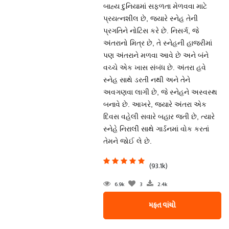
બાહ્ય દુનિયામાં સફળતા મેળવવા માટે
પ્રયત્નશીલ છે, જ્યારે સ્નેહ તેની
પ્રગતિને નોટિસ કરે છે. નિસર્ગ, જે
અંતરાનો મિત્ર છે, તે સ્નેહની હાજરીમાં
પણ અંતરાને મળવા આવે છે અને બંને
વચ્ચે એક ખાસ સંબંધ છે. અંતરા હવે
સ્નેહ સાથે ડરતી નથી અને તેને
અવગણવા લાગી છે, જે સ્નેહને અસ્વસ્થ
બનાવે છે. આખરે, જ્યારે અંતરા એક
દિવસ વહેલી સવારે બહાર જતી છે, ત્યારે
સ્નેહે નિરાલી સાથે ગાર્ડનમાં વોક કરતાં
તેમને જોઈ લે છે.
(93.1k)
6.9k
3
2.4k
મફત વાંચો