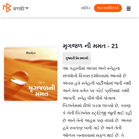
☰
લૉગિન
मराठी
મફત પ્રકાશિત કરો
મૃગજળ ની મમત - 21
ગુજરાતી પ્રેમ કથાઓ
આ કહાનીમાં અંતરા અને સ્નેહના
સંબંધોનો વિકાસ દર્શાવવામાં આવ્યો છે.
અંતરા હવે સ્નેહની પાર્ટીઓમાં જતી નથી
અને તેના વર્તન પર કોઈ પ્રતિસાદ નથી
આપતી. સ્નેહ ધીમે ધીમે પોતાના
બિઝનેસમાં ઢીલો પડવા લાગ્યો છે, કારણ
કે તેની બિઝનેસ સ્ટ્રેટેજી જૂની થઈ રહી
છે અને તેનો અહમ પણ વધ્યો છે. અંતરા
હવે સ્વતંત્ર બની ગઈ છે અને તેની
ઓળખ બનાવવામાં સફળ થઈ છે. તે