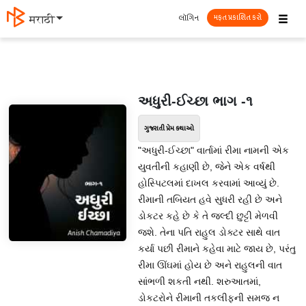
☰
લૉગિન
मराठी
મફત પ્રકાશિત કરો
અધુરી-ઈચ્છા ભાગ -૧
ગુજરાતી પ્રેમ કથાઓ
"અધુરી-ઈચ્છા" વાર્તામાં રીમા નામની એક
યુવતીની કહાણી છે, જેને એક વર્ષથી
હોસ્પિટલમાં દાખલ કરવામાં આવ્યું છે.
રીમાની તબિયત હવે સુધરી રહી છે અને
ડોકટર કહે છે કે તે જલ્દી છુટ્ટી મેળવી
જશે. તેના પતિ રાહુલ ડોક્ટર સાથે વાત
કર્યા પછી રીમાને કહેવા માટે જાય છે, પરંતુ
રીમા ઊંઘમાં હોય છે અને રાહુલની વાત
સાંભળી શકતી નથી. શરુઆતમાં,
ડોકટરોને રીમાની તકલીફની સમજ ન