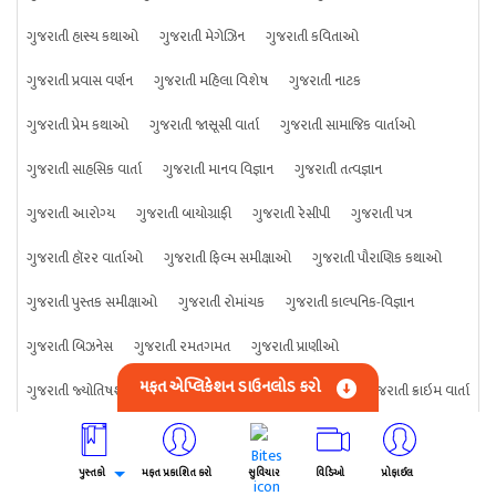
ગુજરાતી હાસ્ય કથાઓ
ગુજરાતી મેગેઝિન
ગુજરાતી કવિતાઓ
ગુજરાતી પ્રવાસ વર્ણન
ગુજરાતી મહિલા વિશેષ
ગુજરાતી નાટક
ગુજરાતી પ્રેમ કથાઓ
ગુજરાતી જાસૂસી વાર્તા
ગુજરાતી સામાજિક વાર્તાઓ
ગુજરાતી સાહસિક વાર્તા
ગુજરાતી માનવ વિજ્ઞાન
ગુજરાતી તત્વજ્ઞાન
ગુજરાતી આરોગ્ય
ગુજરાતી બાયોગ્રાફી
ગુજરાતી રેસીપી
ગુજરાતી પત્ર
ગુજરાતી હૉરર વાર્તાઓ
ગુજરાતી ફિલ્મ સમીક્ષાઓ
ગુજરાતી પૌરાણિક કથાઓ
ગુજરાતી પુસ્તક સમીક્ષાઓ
ગુજરાતી રોમાંચક
ગુજરાતી કાલ્પનિક-વિજ્ઞાન
ગુજરાતી બિઝનેસ
ગુજરાતી રમતગમત
ગુજરાતી પ્રાણીઓ
મફત એપ્લિકેશન ડાઉનલોડ કરો
ગુજરાતી જ્યોતિષશાસ્ત્ર
ગુજરાતી વિજ્ઞાન
ગુજરાતી કંઈપણ
ગુજરાતી ક્રાઇમ વાર્તા
પુસ્તકો
મફત પ્રકાશિત કરો
સુવિચાર
વિડિઓ
પ્રોફાઈલ