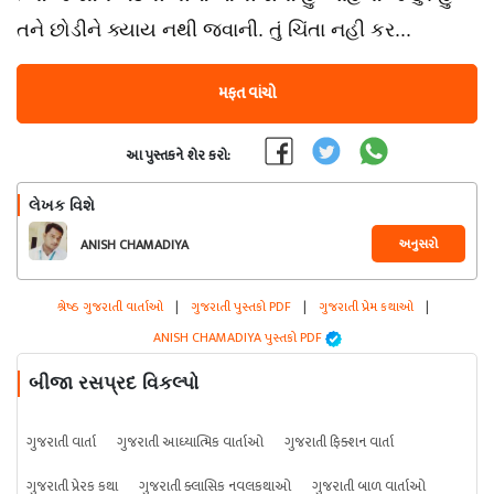
તને છોડીને ક્યાય નથી જવાની. તું ચિંતા નહી કર...
મફત વાંચો
આ પુસ્તકને શેર કરો:
લેખક વિશે
અનુસરો
ANISH CHAMADIYA
શ્રેષ્ઠ ગુજરાતી વાર્તાઓ
|
ગુજરાતી પુસ્તકો PDF
|
ગુજરાતી પ્રેમ કથાઓ
|
ANISH CHAMADIYA પુસ્તકો PDF
બીજા રસપ્રદ વિકલ્પો
ગુજરાતી વાર્તા
ગુજરાતી આધ્યાત્મિક વાર્તાઓ
ગુજરાતી ફિક્શન વાર્તા
ગુજરાતી પ્રેરક કથા
ગુજરાતી ક્લાસિક નવલકથાઓ
ગુજરાતી બાળ વાર્તાઓ