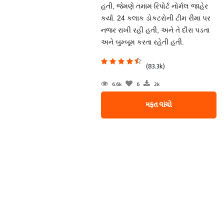
હતી, જેમણે તમામ રિપોર્ટ નોર્મલ જાહેર
કર્યા. 24 કલાક ડોકટરોની ટીમ રીમા પર
નજર રાખી રહી હતી, અને તે દૌરા પડતા
અને બુમ્બૂમ કરતા રહેતી હતી.
(83.3k)
6.6k
6
2k
મફત વાંચો