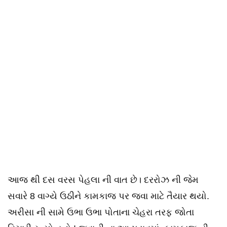
આજ થી દસ વરસ પેહલા ની વાત છે। દરરોઝ ની જેમ
સવારે 8 વાગ્યે ઉઠીને કામકાજ પર જવા માટે તૈયાર થયો.
અરીસા ની સામે ઉભા ઉભા પોતાના ચેહરા તરફ જોતા