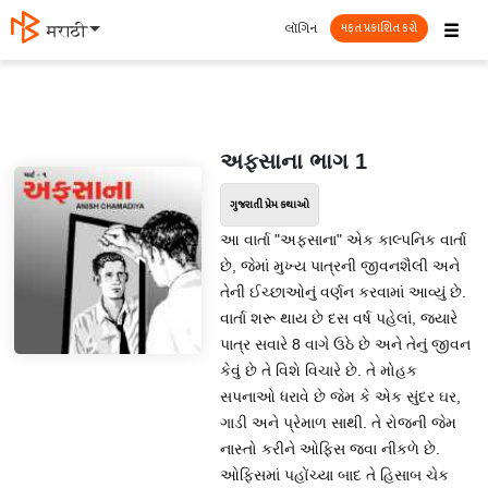
☰
લૉગિન
मराठी
મફત પ્રકાશિત કરો
અફસાના ભાગ 1
ગુજરાતી પ્રેમ કથાઓ
આ વાર્તા "અફસાના" એક કાલ્પનિક વાર્તા
છે, જેમાં મુખ્ય પાત્રની જીવનશૈલી અને
તેની ઈચ્છાઓનું વર્ણન કરવામાં આવ્યું છે.
વાર્તા શરૂ થાય છે દસ વર્ષ પહેલાં, જયારે
પાત્ર સવારે 8 વાગે ઉઠે છે અને તેનું જીવન
કેવું છે તે વિશે વિચારે છે. તે મોહક
સપનાઓ ધરાવે છે જેમ કે એક સુંદર ઘર,
ગાડી અને પ્રેમાળ સાથી. તે રોજની જેમ
નાસ્તો કરીને ઓફિસ જવા નીકળે છે.
ઓફિસમાં પહોંચ્યા બાદ તે હિસાબ ચેક