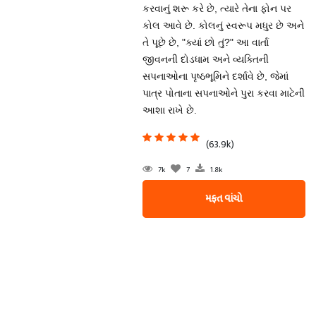
કરવાનું શરૂ કરે છે, ત્યારે તેના ફોન પર
કોલ આવે છે. કોલનું સ્વરૂપ મધુર છે અને
તે પૂછે છે, "ક્યાં છો તું?" આ વાર્તા
જીવનની દોડધામ અને વ્યક્તિની
સપનાઓના પૃષ્ઠભૂમિને દર્શાવે છે, જેમાં
પાત્ર પોતાના સપનાઓને પુરા કરવા માટેની
આશા રાખે છે.
(63.9k)
7k
7
1.8k
મફત વાંચો