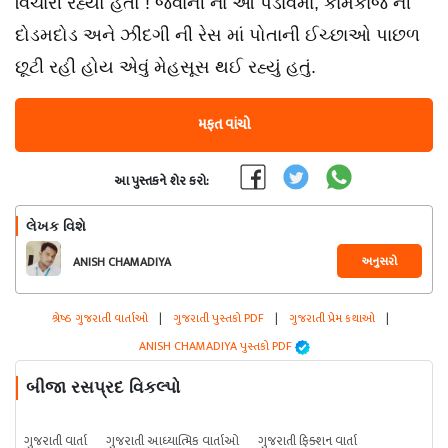
વિચારી રહ્યો હતો ! જવાની ના આ પડાવમાં, કામકાજ ની
દોડમદોડ અને ઝીંદગી ની રેસ માં પોતાની ઈચ્છાઓ પાછળ
છૂટી રહી હોય એવું મેહસૂસ થઈ રહ્યું હતું.
મફત વાંચો
આ પુસ્તકને શેર કરો:
લેખક વિશે
અનુસરો
ANISH CHAMADIYA
શ્રેષ્ઠ ગુજરાતી વાર્તાઓ
|
ગુજરાતી પુસ્તકો PDF
|
ગુજરાતી પ્રેમ કથાઓ
|
ANISH CHAMADIYA પુસ્તકો PDF
બીજા રસપ્રદ વિકલ્પો
ગુજરાતી વાર્તા
ગુજરાતી આધ્યાત્મિક વાર્તાઓ
ગુજરાતી ફિક્શન વાર્તા