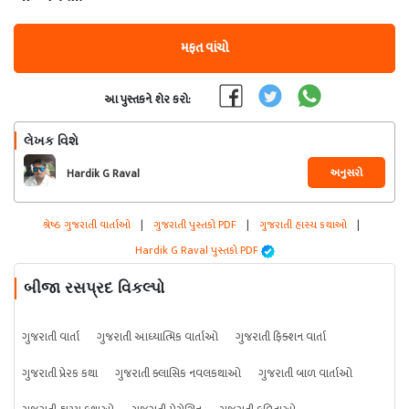
મફત વાંચો
આ પુસ્તકને શેર કરો:
લેખક વિશે
અનુસરો
Hardik G Raval
શ્રેષ્ઠ ગુજરાતી વાર્તાઓ
|
ગુજરાતી પુસ્તકો PDF
|
ગુજરાતી હાસ્ય કથાઓ
|
Hardik G Raval પુસ્તકો PDF
બીજા રસપ્રદ વિકલ્પો
ગુજરાતી વાર્તા
ગુજરાતી આધ્યાત્મિક વાર્તાઓ
ગુજરાતી ફિક્શન વાર્તા
ગુજરાતી પ્રેરક કથા
ગુજરાતી ક્લાસિક નવલકથાઓ
ગુજરાતી બાળ વાર્તાઓ