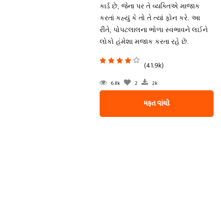
કાર્ડ છે, જેના પર તે વ્યક્તિએ માજાક
કરતાં કહ્યું કે તો તે ત્યાં ફોન કરે. આ
રીતે, પોપટલાલના ભોળા સ્વભાવને લઈને
લોકો હંમેશા મજાક કરતા રહે છે.
(41.9k)
6.8k
2
2k
મફત વાંચો