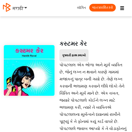
☰
લૉગિન
मराठी
મફત પ્રકાશિત કરો
કસ્ટમર કેર
ગુજરાતી હાસ્ય કથાઓ
પોપટલાલ એક ભોળા અને મૂર્ખ વ્યક્તિ
છે, જેનું લગ્ન ન થવાને કારણે ગામમાં
મજાકનું પાત્ર બની ગયો છે. તેણે લગ્ન
કરવાની ભલામણ કરવાને લીધે લોકો તેને
ચિંતિત અને મૂર્ખ માને છે. એક વખત,
જ્યારે પોપટલાલે કોઈને લગ્ન માટે
ભલામણ કરી, ત્યારે તે વ્યક્તિએ
પોપટલાલના મૂર્ખત્વને ધ્યાનમાં રાખીને
પૂછ્યું કે તે ફોનમાં કયું કાર્ડ વાપરે છે.
પોપટલાલે જવાબ આપ્યો કે તે વોડાફોનનું