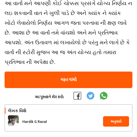
આ વાર્તા મને આપણી કોઈ ચોક્કસ પ્રસંગે યોગ્ય નિર્ણય ન
લઇ શકવાની વાત ને ખુલી પાડે છે અને ક્યાંક ને ક્યાંક
ખોટો લેવાયેલો નિર્ણય આગળ જતા પસ્તાવા ની ક્ષણ લાવે
છે. આશા છે આ વાર્તા તમે વાંચશો અને મને પ્રતિભાવ
આપશો. અંત ઉતાવળ માં લખાયેલો છે પરંતુ મને લાગે છે કે
વાર્તા ની સ્ટોરી મુજબ આ જ અંત યોગ્ય હતો તમારા
પ્રતિભાવ ની અપેક્ષા છે.
મફત વાંચો
આ પુસ્તકને શેર કરો:
લેખક વિશે
અનુસરો
Hardik G Raval