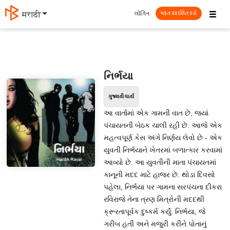
☰
લૉગિન
मराठी
મફત પ્રકાશિત કરો
નિર્ભયા
ગુજરાતી વાર્તા
આ વાર્તામાં એક ગામની વાત છે, જ્યાં
પંચાયતની બેઠક ચાલી રહી છે. આજે એક
મહત્વપૂર્ણ કેસ અંગે નિર્ણય લેવો છે - એક
યુવતી નિર્ભયાને ખેતરમાં બળાત્કાર કરવામાં
આવ્યો છે. આ યુવતીની માતા પંચાયતમાં
કાનૂની મદદ માટે હાજર છે. થોડા દિવસો
પહેલા, નિર્ભયા પર ગામના સરપંચના દીકરા
રવિરાજે તેના ત્રણ મિત્રોની મદદથી
ક્રૂરતાપૂર્વક દુષ્કર્મ કર્યું. નિર્ભયા, જે
ગરીબ હતી અને મજુરી કરીને પોતાનું