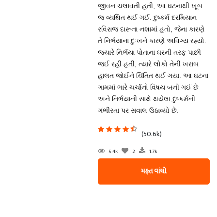
જીવન ચલાવતી હતી, આ ઘટનાથી ખૂબ
જ વ્યથિત થઈ ગઈ. દુષ્કર્મ દરમિયાન
રવિરાજ દારૂના નશામાં હતો, જેના કારણે
તે નિર્ભયાના દુઃખને કારણે અવિગ્ય રહ્યો.
જ્યારે નિર્ભયા પોતાના ઘરની તરફ પાછી
જઈ રહી હતી, ત્યારે લોકો તેની ખરાબ
હાલત જોઈને ચિંતિત થઈ ગયા. આ ઘટના
ગામમાં ભારે ચર્ચાનો વિષય બની ગઈ છે
અને નિર્ભયાની સાથે થયેલા દુષ્કર્મની
ગંભીરતા પર સવાલ ઉઠાવ્યો છે.
(50.6k)
5.4k
2
1.7k
મફત વાંચો