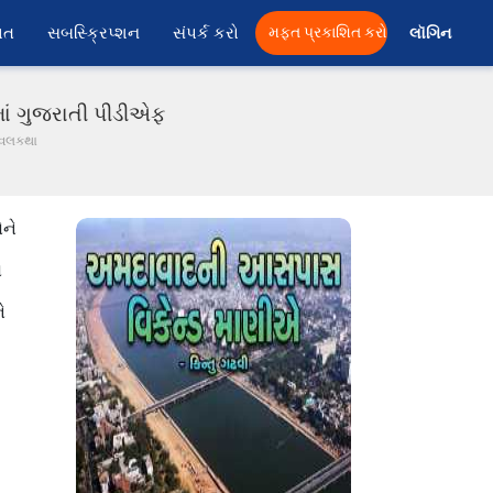
ાત
સબસ્ક્રિપ્શન
સંપર્ક કરો
મફત પ્રકાશિત કરો
લૉગિન 
માં ગુજરાતી પીડીએફ
નવલકથા
ોને
ો
ે