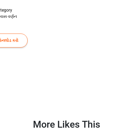
tegory
રવાસ વર્ણન
ઉનલોડ કરો
More Likes This