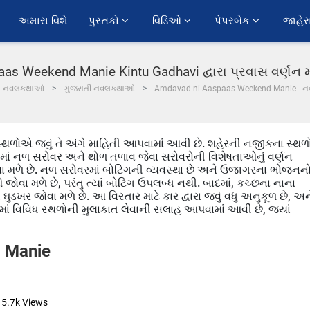
અમારા વિશે
પુસ્તકો 
વિડિઓ 
પેપરબેક 
જાહેર
s Weekend Manie Kintu Gadhavi દ્વારા પ્રવાસ વર્ણન 
નવલકથાઓ
ગુજરાતી નવલકથાઓ
Amdavad ni Aaspaas Weekend Manie - 
્થળોએ જવું તે અંગે માહિતી આપવામાં આવી છે. શહેરની નજીકના સ્થળ
. લેખમાં નળ સરોવર અને થોળ તળાવ જેવા સરોવરોની વિશેષતાઓનું વર્ણન
જોવા મળે છે. નળ સરોવરમાં બોટિંગની વ્યવસ્થા છે અને ઉજાગરના ભોજનન
વા મળે છે, પરંતુ ત્યાં બોટિંગ ઉપલબ્ધ નથી. બાદમાં, કચ્છના નાના
ુડખર જોવા મળે છે. આ વિસ્તાર માટે કાર દ્વારા જવું વધુ અનુકૂળ છે, અન
લેખમાં વિવિધ સ્થળોની મુલાકાત લેવાની સલાહ આપવામાં આવી છે, જ્યાં
 Manie
5.7k
Views