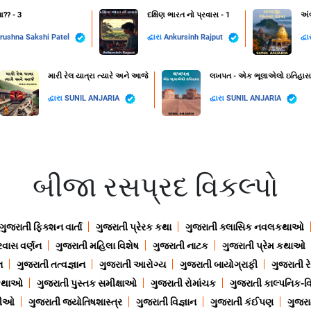
?? - 3
દક્ષિણ ભારત નો પ્રવાસ - 1
અં
rushna Sakshi Patel
દ્વારા
Ankursinh Rajput
દ્વ
મારી રેલ યાત્રા ત્યારે અને આજે
લખપત - એક ભૂલાએલો ઇતિહાસ
દ્વારા
SUNIL ANJARIA
દ્વારા
SUNIL ANJARIA
બીજા રસપ્રદ વિકલ્પો
ગુજરાતી ફિક્શન વાર્તા
ગુજરાતી પ્રેરક કથા
ગુજરાતી ક્લાસિક નવલકથાઓ
રવાસ વર્ણન
ગુજરાતી મહિલા વિશેષ
ગુજરાતી નાટક
ગુજરાતી પ્રેમ કથાઓ
ન
ગુજરાતી તત્વજ્ઞાન
ગુજરાતી આરોગ્ય
ગુજરાતી બાયોગ્રાફી
ગુજરાતી ર
 કથાઓ
ગુજરાતી પુસ્તક સમીક્ષાઓ
ગુજરાતી રોમાંચક
ગુજરાતી કાલ્પનિક-વિ
ાણીઓ
ગુજરાતી જ્યોતિષશાસ્ત્ર
ગુજરાતી વિજ્ઞાન
ગુજરાતી કંઈપણ
ગુજરાત