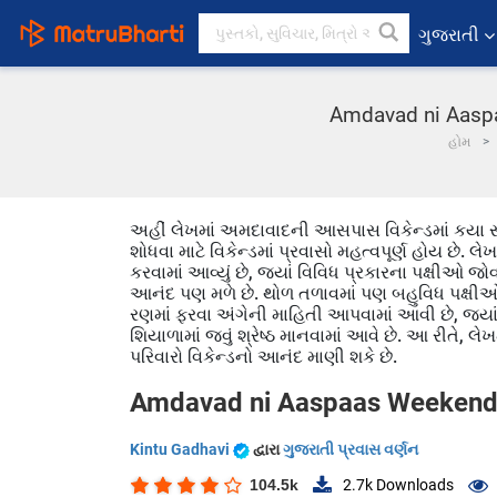
ગુજરાતી
Amdavad ni Aaspaa
હોમ
અહીં લેખમાં અમદાવાદની આસપાસ વિકેન્ડમાં કયા સ
શોધવા માટે વિકેન્ડમાં પ્રવાસો મહત્વપૂર્ણ હોય છે
કરવામાં આવ્યું છે, જ્યાં વિવિધ પ્રકારના પક્ષીઓ 
આનંદ પણ મળે છે. થોળ તળાવમાં પણ બહુવિધ પક્ષીઓ જો
રણમાં ફરવા અંગેની માહિતી આપવામાં આવી છે, જ્યાં ઘ
શિયાળામાં જવું શ્રેષ્ઠ માનવામાં આવે છે. આ રીતે, 
પરિવારો વિકેન્ડનો આનંદ માણી શકે છે.
Amdavad ni Aaspaas Weekend
Kintu Gadhavi
દ્વારા
ગુજરાતી પ્રવાસ વર્ણન
104.5k
2.7k
Downloads