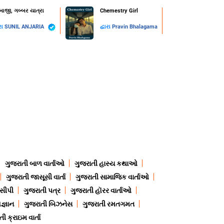
બાજી, ગબ્બર યાત્રા
Chemestry Girl
ારા
SUNIL ANJARIA
દ્વારા
Pravin Bhalagama
ગુજરાતી બાળ વાર્તાઓ
ગુજરાતી હાસ્ય કથાઓ
ગુજરાતી જાસૂસી વાર્તા
ગુજરાતી સામાજિક વાર્તાઓ
ેસીપી
ગુજરાતી પત્ર
ગુજરાતી હૉરર વાર્તાઓ
જ્ઞાન
ગુજરાતી બિઝનેસ
ગુજરાતી રમતગમત
ી ક્રાઇમ વાર્તા