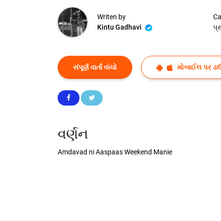
Writen by
Ca
Kintu Gadhavi
પ્
સંપૂર્ણ વાર્તા વાંચો
મોબાઈલ પર ડા
વર્ણન
Amdavad ni Aaspaas Weekend Manie