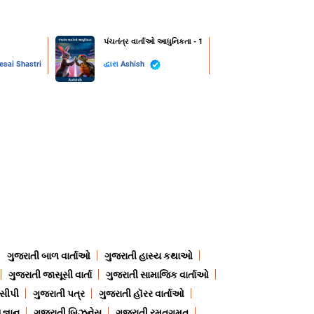
પંચતંત્ર વાર્તાઓ આધુનિકતા - 1
esai Shastri
દ્વારા
Ashish
ગુજરાતી બાળ વાર્તાઓ
ગુજરાતી હાસ્ય કથાઓ
ગુજરાતી જાસૂસી વાર્તા
ગુજરાતી સામાજિક વાર્તાઓ
ેસીપી
ગુજરાતી પત્ર
ગુજરાતી હૉરર વાર્તાઓ
જ્ઞાન
ગુજરાતી બિઝનેસ
ગુજરાતી રમતગમત