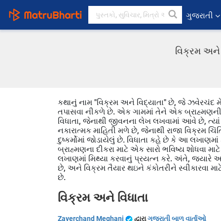
ગુજરાતી
વિક્રમ અને
કથાનું નામ "વિક્રમ અને વિદ્યાતા" છે, જે ઝવેરચંદ મ
તપાસવા નીકળે છે. એક ગામમાં તેને એક બ્રાહ્મણની ઘર
વિધાતા, જેનાથી જીવનના લેખ લખવામાં આવે છે, ત્ય
નકારાત્મક માહિતી મળે છે, જેનાથી રાજા વિક્રમ ચિ
દુષ્કર્મોમાં જોડાયેલું છે. વિધાતા કહે છે કે આ લખા
બ્રાહ્મણના દીકરા માટે એક સારો ભવિષ્ય શોધવા માટે 
લખાણમાં મિથ્યા કરવાનું પ્રયત્ન કરે. અંતે, જ્યારે 
છે, અને વિક્રમ તૈયાર થઇને કંકોતરીને સ્વીકારવા મા
છે.
વિક્રમ અને વિધાતા
Zaverchand Meghani
દ્વારા
ગુજરાતી બાળ વાર્તાઓ