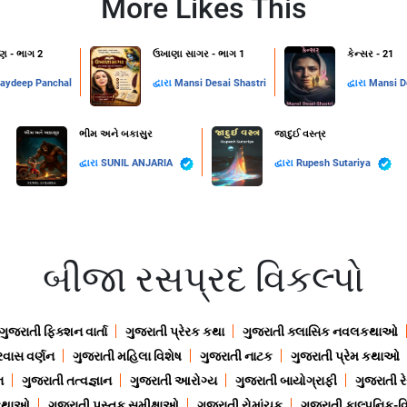
More Likes This
 - ભાગ 2
ઉખાણા સાગર - ભાગ 1
કેન્સર - 21
aydeep Panchal
દ્વારા
Mansi Desai Shastri
દ્વારા
Mansi D
ભીમ અને બકાસુર
જાદુઈ વસ્ત્ર
દ્વારા
SUNIL ANJARIA
દ્વારા
Rupesh Sutariya
બીજા રસપ્રદ વિકલ્પો
ગુજરાતી ફિક્શન વાર્તા
ગુજરાતી પ્રેરક કથા
ગુજરાતી ક્લાસિક નવલકથાઓ
રવાસ વર્ણન
ગુજરાતી મહિલા વિશેષ
ગુજરાતી નાટક
ગુજરાતી પ્રેમ કથાઓ
ન
ગુજરાતી તત્વજ્ઞાન
ગુજરાતી આરોગ્ય
ગુજરાતી બાયોગ્રાફી
ગુજરાતી ર
 કથાઓ
ગુજરાતી પુસ્તક સમીક્ષાઓ
ગુજરાતી રોમાંચક
ગુજરાતી કાલ્પનિક-વિ