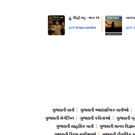
હું, વૈદેહી ભટ્ટ - ભાગ 19
બાળપણ
દ્વારા
krupa pandya
દ્વારા
J
ગુજરાતી વાર્તા
ગુજરાતી આધ્યાત્મિક વાર્તાઓ
ગુજરાતી મેગેઝિન
ગુજરાતી કવિતાઓ
ગુજરાતી પ્
ગુજરાતી સાહસિક વાર્તા
ગુજરાતી માનવ વિજ્ઞા
ગુજરાતી ફિલ્મ સમીક્ષાઓ
ગુજરાતી પૌરાણિક