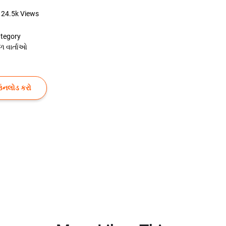
24.5k
Views
tegory
ળ વાર્તાઓ
ઉનલોડ કરો