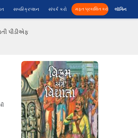
ાત
સબસ્ક્રિપ્શન
સંપર્ક કરો
મફત પ્રકાશિત કરો
લૉગિન 
રાતી પીડીએફ
વી