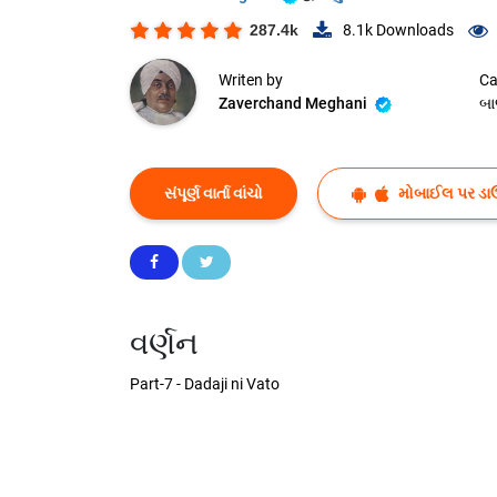
287.4k
8.1k
Downloads
Writen by
Ca
Zaverchand Meghani
બા
સંપૂર્ણ વાર્તા વાંચો
મોબાઈલ પર ડા
વર્ણન
Part-7 - Dadaji ni Vato