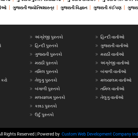
ાણીઓ
ગુજરાતી જ્યોતિષશાસ્ત્ર
ગુજરાતી વિજ્ઞાન
ગુજરાતી કંઈપણ
ગુજરાત
અંગ્રેજી પુસ્તકો
હિન્દી વાર્તાઓ
ઓ
હિન્દી પુસ્તકો
ગુજરાતી વાર્તાઓ
ગુજરાતી પુસ્તકો
મરાઠી વાર્તાઓ
મરાઠી પુસ્તકો
અંગ્રેજી વાર્તાઓ
તમિલ પુસ્તકો
બંગાળી વાર્તાઓ
 કરો
તેલુગુ પુસ્તકો
મલયાલમ વાર્તાઓ
બંગાળી પુસ્તકો
તમિલ વાર્તાઓ
મલયાલમ પુસ્તકો
તેલુગુ વાર્તાઓ
કન્નડ પુસ્તકો
ઉર્દુ પુસ્તકો
All Rights Reserved | Powered by
Custom Web Development Company Ind