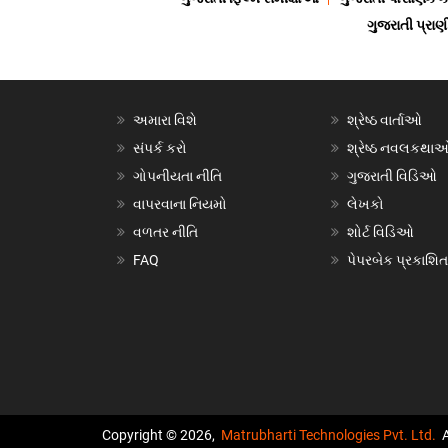
ગુજરાતી પ્ર
અમારા વિશે
શ્રેષ્ઠ વાર્તાઓ
સંપર્ક કરો
શ્રેષ્ઠ નવલકથા
ગોપનીયતા નીતિ
ગુજરાતી વિડિઓ
વાપરવાના નિયમો
લેખકો
વળતર નીતિ
શોર્ટ વિડિઓ
FAQ
પેપરબેક પ્રકાશિત
Copyright © 2026,
Matrubharti Technologies Pvt. Ltd.