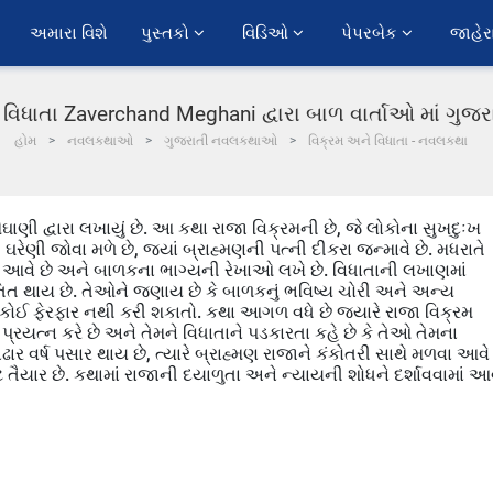
અમારા વિશે
પુસ્તકો 
વિડિઓ 
પેપરબેક 
જાહેર
 વિધાતા Zaverchand Meghani દ્વારા બાળ વાર્તાઓ માં ગુજ
હોમ
નવલકથાઓ
ગુજરાતી નવલકથાઓ
વિક્રમ અને વિધાતા - નવલકથા
ેઘાણી દ્વારા લખાયું છે. આ કથા રાજા વિક્રમની છે, જે લોકોના સુખદુઃખ
ેણી જોવા મળે છે, જ્યાં બ્રાહ્મણની પત્ની દીકરા જન્માવે છે. મધરાતે
ાં આવે છે અને બાળકના ભાગ્યની રેખાઓ લખે છે. વિધાતાની લખાણમાં
ંતિત થાય છે. તેઓને જણાય છે કે બાળકનું ભવિષ્ય ચોરી અને અન્ય
ણમાં કોઈ ફેરફાર નથી કરી શકાતો. કથા આગળ વધે છે જ્યારે રાજા વિક્રમ
પ્રયત્ન કરે છે અને તેમને વિધાતાને પડકારતા કહે છે કે તેઓ તેમના
અઢાર વર્ષ પસાર થાય છે, ત્યારે બ્રાહ્મણ રાજાને કંકોતરી સાથે મળવા આવે
ટે તૈયાર છે. કથામાં રાજાની દયાળુતા અને ન્યાયની શોધને દર્શાવવામાં આ