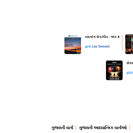
નવતરંગ મેગઝીન - અંક 4
દ્વારા
Lax Somani
સેક્
દ્વાર
ગુજરાતી વાર્તા
ગુજરાતી આધ્યાત્મિક વાર્તાઓ