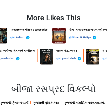
More Likes This
Theatre v s Film v s Webseries
ગીતા - સવાલ તમારા જવાબ શ્રીકૃષ્ણ
દ્વારા
Ashish
દ્વારા
Hardik Galiya
સ : આરોગ્ય,પ્રેમ અને માનસિકતા
જીવન ચોર...ભાગ 3
ધ ગ્
ા
yeash shah
દ્વારા
yeash shah
દ્વા
બીજા રસપ્રદ વિકલ્પો
ગુજરાતી ફિક્શન વાર્તા
ગુજરાતી પ્રેરક કથા
ગુજરાતી ક્લાસિક નવલકથાઓ