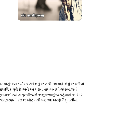
ાળકોનું ઘડતર યોગ્ય રીતે થતું જ નથી. આપણે એવું જ કરીએ
ાજિક મુદ્દો છે અને આ મુદ્દાના સમાધાનથી જ સમાજનો
જાઓ ત્યાં માત્ર બીજાને અનુસરવાનું જ કહેવામાં આવે છે.
નુસરણમાં કંઇ જ ખોટું નથી પણ આ કારણે વિદ્યાર્થીમાં