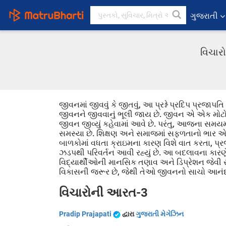
ગુજરાતી
વિચારો
જીવનમાં જીવવું કે જીતવું, આ પ્રશ્ને પ્રદિપ પ્રજાપ
જીવનને જીવવાનું ભૂલી જાય છે. જીવન એ એક મોટો 
જીવન જીવ્યું કહેવામાં આવે છે. પરંતુ, આજના સમયમ
સમસ્યા છે. શિક્ષણ અને સમાજમાં સફળતાનો ભાર એટલ
બાળકોમાં વધતા ક્રાઇમના કારણ વિશે વાત કરતા, પ્રજ
ઝડપથી પરિવર્તન આવી રહ્યું છે. આ બદલાવના કારણે, બા
વિદ્યાર્થીઓની માનસિક તણાવ અને ડિપ્રેશન જેવી 
વિકાસની જરૂર છે, જેથી તેઓ જીવનનો સાચો આનંદ
વિચારોની આરત-3
Pradip Prajapati
દ્વારા
ગુજરાતી મેગેઝિન