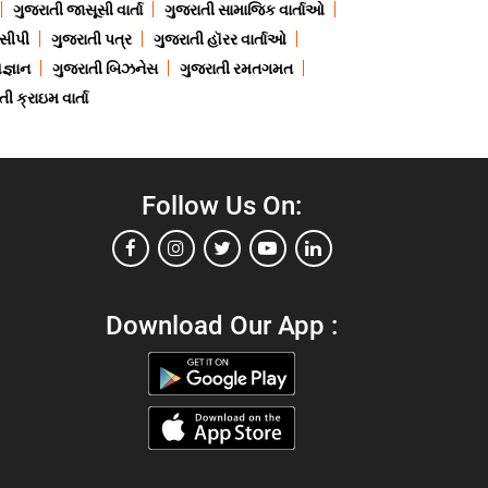
ગુજરાતી જાસૂસી વાર્તા
ગુજરાતી સામાજિક વાર્તાઓ
ેસીપી
ગુજરાતી પત્ર
ગુજરાતી હૉરર વાર્તાઓ
જ્ઞાન
ગુજરાતી બિઝનેસ
ગુજરાતી રમતગમત
ી ક્રાઇમ વાર્તા
Follow Us On:
Download Our App :