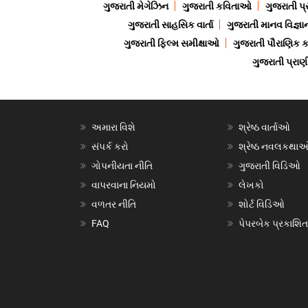
ગુજરાતી મેગેઝિન
ગુજરાતી કવિતાઓ
ગુજરાતી પ્
ગુજરાતી સાહસિક વાર્તા
ગુજરાતી માનવ વિજ્ઞા
ગુજરાતી ફિલ્મ સમીક્ષાઓ
ગુજરાતી પૌરાણિક
ગુજરાતી પ્ર
અમારા વિશે
શ્રેષ્ઠ વાર્તાઓ
સંપર્ક કરો
શ્રેષ્ઠ નવલકથા
ગોપનીયતા નીતિ
ગુજરાતી વિડિઓ
વાપરવાના નિયમો
લેખકો
વળતર નીતિ
શોર્ટ વિડિઓ
FAQ
પેપરબેક પ્રકાશિત