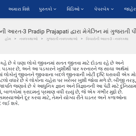
અમારા વિશે
પુસ્તકો 
વિડિઓ 
પેપરબેક 
જાહેર
ની આરત-3 Pradip Prajapati દ્વારા મેગેઝિન માં ગુજરાતી
હોમ
નવલકથાઓ
ગુજરાતી નવલકથાઓ
વિચારોની આરત-3 - નવલકથા
તિ કહે છે કે ઘણા લોકો જીવનમાં સતત જીતવા માટે દોડતા રહે છે અને
પડકાર છે, અને આ પડકારને ખુશીથી પાર કરનારને જ સાચા અર્થમાં
ાં લોકોનું જીવનને જીવવાના બદલે જીતવાની ખોટી દૃષ્ટિ ધરાવવી એક મો
ો વધારે છે કે લોકોના ચહેરા પર ખરેખર ખુશી જોવા મળે છે. બીજી તરફ
ાપતિ જણાવે છે કે આધુનિક જ્ઞાન અને વિજ્ઞાનની આ પેઢી માટે દુનિયામા
ળકોમાં ક્રાઇમનું પ્રમાણ વધી રહ્યું છે, જે એક ગંભીર મુદ્દો છે.
સમસ્યાઓને દૂર કરવા માટે, તેમને યોગ્ય રીતે ઘડતર અને કળાઓના
 લઈ શકે.