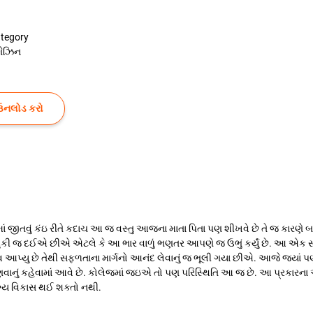
tegory
ગેઝિન
ઉનલોડ કરો
જીતવું કંઇ રીતે કદાચ આ જ વસ્તુ આજના માતા પિતા પણ શીખવે છે તે જ કારણે બ
કી જ દઈએ છીએ એટલે કે આ ભાર વાળું ભણતર આપણે જ ઉભું કર્યું છે. આ એક સામ
્યુ છે તેથી સફળતાના માર્ગનો આનંદ લેવાનું જ ભૂલી ગયા છીએ. આજે જ્યાં પણ 
ણવાનું કહેવામાં આવે છે. કોલેજમાં જઇએ તો પણ પરિસ્થિતિ આ જ છે. આ પ્રકારના અ
ગ્ય વિકાસ થઈ શક્તો નથી.