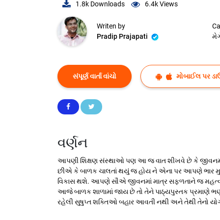
1.8k
Downloads
6.4k
Views
Writen by
Ca
Pradip Prajapati
મે
સંપૂર્ણ વાર્તા વાંચો
મોબાઈલ પર ડા
વર્ણન
આપણી શિક્ષણ સંસ્થાઓ પણ આ જ વાત શીખવે છે કે જીવનમાં 
છીએ કે બાળક ચાલતાં થયું જ હોય ને એના પર આપણે ભાર મુ
વિકાસ થશે. આપણે સૌએ જીવનમાં માત્ર સફળતાને જ મહત્વ આપ
આજે બાળક શાળામાં જાય છે તો તેને પાઠ્યપુસ્તક પ્રમાણે ભ
રહેલી સુષુપ્ત શક્તિઓ બહાર આવતી નથી અને તેથી તેનો યો