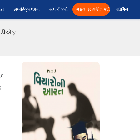
ાત
સબસ્ક્રિપ્શન
સંપર્ક કરો
મફત પ્રકાશિત કરો
લૉગિન 
 પીડીએફ
ટી
,
ં