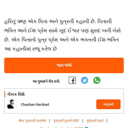
હરિનું ઋણ એક પિતા અને પુત્રની કહાની છે. પિતાની
ભક્તિ અને ઈશ પ્રેમ સામે ખુદ ઈશ્વર પણ મુરાદ બની બેસે
છે. એક પિતાનો પુત્ર પ્રેમ અને એક ભક્તની ઈશ ભક્તિ
આ કહાનીમાં રજૂ કરેલ છે
મફત વાંચો
આ પુસ્તકને શેર કરો:
લેખક વિશે
અનુસરો
Chauhan Harshad
શ્રેષ્ઠ ગુજરાતી વાર્તાઓ
|
ગુજરાતી પુસ્તકો PDF
|
ગુજરાતી વાર્તા
|