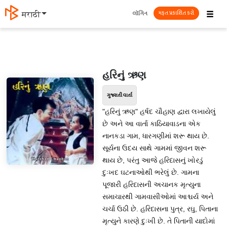
☰
લૉગિન
मराठी
મફત પ્રકાશિત કરો
હરિનું ઋણ
ગુજરાતી વાર્તા
"હરિનું ઋણ" હર્ષદ ચૌહાણ દ્વારા લખાયેલું
છે અને આ વાર્તા કાઠિયાવાડના એક
નાનકડા ગામ, ધારગણીમાં શરૂ થાય છે.
સૂર્યના ઉદય સાથે ગામમાં જીવન શરૂ
થાય છે, પરંતુ આજે હરિદાસનું ખોરડું
દુઃખદ ઘટનાઓથી ભરેલું છે. ગામના
પૂજારી હરિદાસની અચાનક મૃત્યુના
સમાચારથી ગામવાસીઓમાં આશ્ચર્ય અને
ચર્ચા ઉઠી છે. હરિદાસના પુત્ર, રઘુ, પિતાના
મૃત્યુને કારણે દુઃખી છે. તે પિતાની યાદોમાં