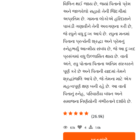
વિલિન થઈ જાય છે, જ્યાં પિતાનો પ્રેમ
અને જાળવેલો સહારો તેની જિંદગીમાં
અપ્રતિમ છે. ગામના લોકોએ હરિદાસને
પાખંડી ગણાવીને તેની અવગણના કરી છે,
જે રઘુને વધુ દુઃખ આપે છે. રઘુના મનમાં
પિતાના પ્રત્યેની શ્રદ્ધા અને પ્રેમનું
સ્નેહભર્યું આત્મીય સંબંધ છે, જે આ દુઃખદ
પ્રસંગમાં વધુ ઉલ્લાસિત થાય છે. વાર્તા
અંતે, રઘુ પોતાના પિતાના અંતિમ સંસ્કારને
પૂર્ણ કરે છે અને પિતાની યાદમાં તેમને
શ્રદ્ધાંજલિ આપે છે, જે તેમના માટે એક
મહત્વપૂર્ણ ક્ષણ બની રહે છે. આ વાર્તા
પિતાનું સ્નેહ, પરિવારીય બંધન અને
સમાજના નિર્ણયોની ગંભીરતાને દર્શાવે છે.
(26.9k)
6.1k
4
1.6k