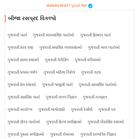
MANAN BHATT પુસ્તકો PDF
બીજા રસપ્રદ વિકલ્પો
ગુજરાતી વાર્તા
ગુજરાતી આધ્યાત્મિક વાર્તાઓ
ગુજરાતી ફિક્શન વાર્તા
ગુજરાતી પ્રેરક કથા
ગુજરાતી ક્લાસિક નવલકથાઓ
ગુજરાતી બાળ વાર્તાઓ
ગુજરાતી હાસ્ય કથાઓ
ગુજરાતી મેગેઝિન
ગુજરાતી કવિતાઓ
ગુજરાતી પ્રવાસ વર્ણન
ગુજરાતી મહિલા વિશેષ
ગુજરાતી નાટક
ગુજરાતી પ્રેમ કથાઓ
ગુજરાતી જાસૂસી વાર્તા
ગુજરાતી સામાજિક વાર્તાઓ
ગુજરાતી સાહસિક વાર્તા
ગુજરાતી માનવ વિજ્ઞાન
ગુજરાતી તત્વજ્ઞાન
ગુજરાતી આરોગ્ય
ગુજરાતી બાયોગ્રાફી
ગુજરાતી રેસીપી
ગુજરાતી પત્ર
ગુજરાતી હૉરર વાર્તાઓ
ગુજરાતી ફિલ્મ સમીક્ષાઓ
ગુજરાતી પૌરાણિક કથાઓ
ગુજરાતી પુસ્તક સમીક્ષાઓ
ગુજરાતી રોમાંચક
ગુજરાતી કાલ્પનિક-વિજ્ઞાન