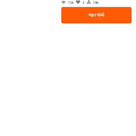
7.2k
5
1.9k
મફત વાંચો