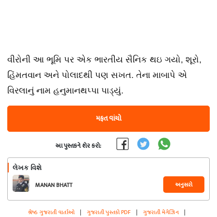
વીરોની આ ભૂમિ પર એક ભારતીય સૈનિક થઇ ગયો, શૂરો,
હિંમતવાન અને પોલાદથી પણ સખત. તેના માબાપે એ
વિરલાનું નામ હનુમાનથપ્પા પાડ્યું.
મફત વાંચો
આ પુસ્તકને શેર કરો:
લેખક વિશે
અનુસરો
MANAN BHATT
શ્રેષ્ઠ ગુજરાતી વાર્તાઓ
|
ગુજરાતી પુસ્તકો PDF
|
ગુજરાતી મેગેઝિન
|