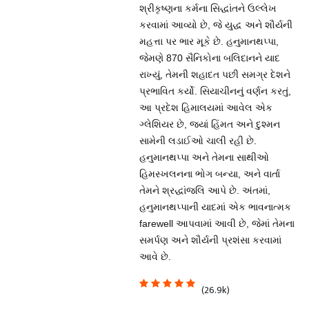
શ્રીકૃષ્ણના કર્મના સિદ્ધાંતને ઉલ્લેખ
કરવામાં આવ્યો છે, જે યુદ્ધ અને શૌર્યની
મહત્તા પર ભાર મૂકે છે. હનુમાનથપ્પા,
જેમણે 870 સૈનિકોના બલિદાનને યાદ
રાખ્યું, તેમની શહાદત પછી સમગ્ર દેશને
પ્રભાવિત કર્યો. સિયાચીનનું વર્ણન કરતું,
આ પ્રદેશ હિમાલયમાં આવેલ એક
ગ્લેશિયર છે, જ્યાં હિંમત અને દુશ્મન
સામેની લડાઈઓ ચાલી રહી છે.
હનુમાનથપ્પા અને તેમના સાથીઓ
હિમસ્ખલનના ભોગ બન્યા, અને વાર્તા
તેમને શ્રદ્ધાંજલિ આપે છે. અંતમાં,
હનુમાનથપ્પાની યાદમાં એક ભાવનાત્મક
farewell આપવામાં આવી છે, જેમાં તેમના
સમર્પણ અને શૌર્યની પ્રશંસા કરવામાં
આવે છે.
(26.9k)