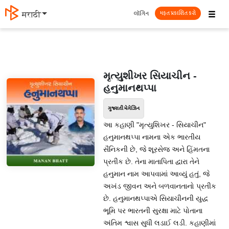
☰
લૉગિન
मराठी
મફત પ્રકાશિત કરો
મૃત્યુશીખર સિયાચીન -
હનુમાનથપ્પા
ગુજરાતી મેગેઝિન
આ કહાણી "મૃત્યુશિખર - સિયાચીન"
હનુમાનથપ્પા નામના એક ભારતીય
સૈનિકની છે, જે શૂરસેજ અને હિંમતના
પ્રતીક છે. તેના માતાપિતા દ્વારા તેને
હનુમાન નામ આપવામાં આવ્યું હતું, જે
અખંડ જીવન અને બળવાનતાનો પ્રતીક
છે. હનુમાનથપ્પાએ સિયાચીનની યુદ્ધ
ભૂમિ પર ભારતની સુરક્ષા માટે પોતાના
અંતિમ શ્વાસ સુધી લડાઈ લડી. કહાણીમાં