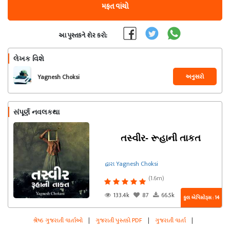
મફત વાંચો
આ પુસ્તકને શેર કરો:
લેખક વિશે
અનુસરો
Yagnesh Choksi
સંપૂર્ણ નવલકથા
તસ્વીર- રૂહાની તાકત
દ્વારા Yagnesh Choksi
(1.6m)
133.4k
87
66.5k
કુલ એપિસોડ્સ : 14
શ્રેષ્ઠ ગુજરાતી વાર્તાઓ
|
ગુજરાતી પુસ્તકો PDF
|
ગુજરાતી વાર્તા
|