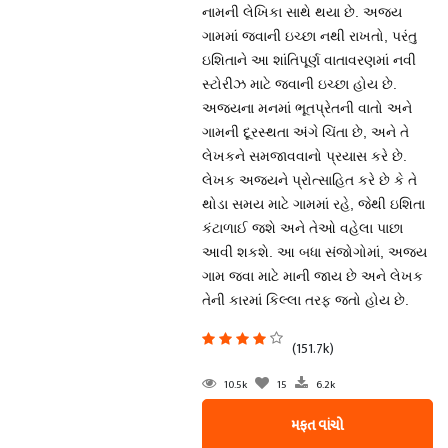
નામની લેખિકા સાથે થયા છે. અજય
ગામમાં જવાની ઇચ્છા નથી રાખતો, પરંતુ
ઇશિતાને આ શાંતિપૂર્ણ વાતાવરણમાં નવી
સ્ટોરીઝ માટે જવાની ઇચ્છા હોય છે.
અજયના મનમાં ભૂતપ્રેતની વાતો અને
ગામની દૂરસ્થતા અંગે ચિંતા છે, અને તે
લેખકને સમજાવવાનો પ્રયાસ કરે છે.
લેખક અજયને પ્રોત્સાહિત કરે છે કે તે
થોડા સમય માટે ગામમાં રહે, જેથી ઇશિતા
કંટાળાઈ જશે અને તેઓ વહેલા પાછા
આવી શકશે. આ બધા સંજોગોમાં, અજય
ગામ જવા માટે માની જાય છે અને લેખક
તેની કારમાં કિલ્લા તરફ જતો હોય છે.
(151.7k)
10.5k
15
6.2k
મફત વાંચો