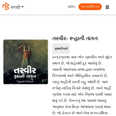
☰
લૉગિન
मराठी
મફત પ્રકાશિત કરો
તસ્વીર- રૂહાની તાકત
ગુજરાતી વાર્તા
ઇન્દ્રપ્રસ્થ ગામ એક પ્રાચીન અને સુંદર
સ્થળ છે, જે શહેરથી દૂર આવેલું છે.
ગામની આસપાસ રાજા દ્વારા બનાવેલા
કિલ્લાઓ અને ઐતિહાસિક સ્મારકો છે,
પરંતુ અહીંની વસ્તી બહુ ઓછી છે. ગામ
રૂપેણ નદીના કિનારે બેસેલું છે, અને અહીં
પ્રવેશ કરવા માટે એક બ્રિજ પરથી પસાર
થવું પડે છે. લેખકનું આ ગામમાં જવાનું
અનુભવ તેના મિત્ર અજયના કારણે થાય
છે, જે ડોક્ટર છે અને તેના લગ્ન ઇશિતા