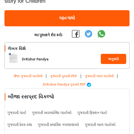
story for Children
મફત વાંચો
આ પુસ્તકને શેર કરો:
લેખક વિશે
અનુસરો
DrKishor Pandya
શ્રેષ્ઠ ગુજરાતી વાર્તાઓ
|
ગુજરાતી પુસ્તકો PDF
|
ગુજરાતી બાળ વાર્તાઓ
|
DrKishor Pandya પુસ્તકો PDF
બીજા રસપ્રદ વિકલ્પો
ગુજરાતી વાર્તા
ગુજરાતી આધ્યાત્મિક વાર્તાઓ
ગુજરાતી ફિક્શન વાર્તા
ગુજરાતી પ્રેરક કથા
ગુજરાતી ક્લાસિક નવલકથાઓ
ગુજરાતી બાળ વાર્તાઓ