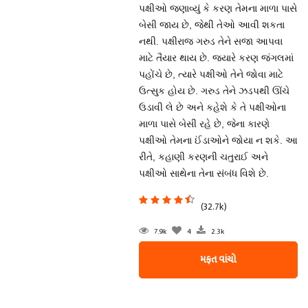
પક્ષીઓ જણાવ્યું કે કરણ તેમના માળા પાસે
બેસી જાય છે, જેથી તેઓ આવી શકતા
નથી. પક્ષીરાજ ગરુડ તેને સજા આપવા
માટે તૈયાર થાય છે. જ્યારે કરણ જંગલમાં
પહોંચે છે, ત્યારે પક્ષીઓ તેને જોવા માટે
ઉત્સુક હોય છે. ગરુડ તેને ઝડપથી ઊંચે
ઉડાવી લે છે અને કહેશે કે તે પક્ષીઓના
માળા પાસે બેસી રહે છે, જેના કારણે
પક્ષીઓ તેમના ઈંડાઓને જોયા ન શકે. આ
રીતે, કહાણી કરણની ચતુરાઈ અને
પક્ષીઓ સાથેના તેના સંબંધ વિશે છે.
(32.7k)
7.9k
4
2.3k
મફત વાંચો