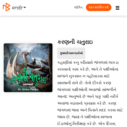
☰
લૉગિન
मराठी
મફત પ્રકાશિત કરો
કરણની ચતુરાઇ
ગુજરાતી બાળ વાર્તાઓ
કહાણીમાં કનુ કઠિયારો જંગલમાં લાકડા
કાપવાનો કામ કરે છે, અને તે પક્ષીઓના
માળાને નુકસાન ન પહોંચાડવા માટે
સાવધાની રાખે છે. તેનો દીકરો કરણ
જંગલમાં પક્ષીઓની અવાજો સાંભળીને
આનંદ અનુભવે છે અને પાકું પક્ષી તરીકે
અવાજ કાઢવાનો પ્રયાસ કરે છે. કરણ
જંગલમાં જવા અને પિતાને મદદ કરવા માટે
જાય છે, જ્યાં તે પક્ષીઓના માળાના
ઈંડાઓનું નિરીક્ષણ કરે છે. એક દિવસ,