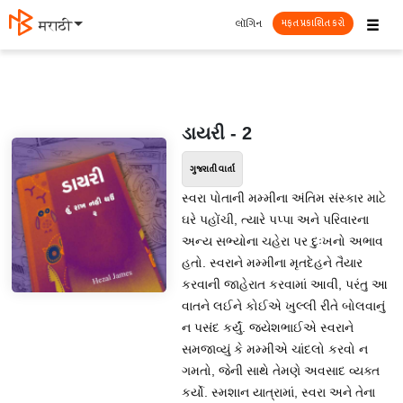
☰
લૉગિન
मराठी
મફત પ્રકાશિત કરો
ડાયરી - 2
ગુજરાતી વાર્તા
સ્વરા પોતાની મમ્મીના અંતિમ સંસ્કાર માટે
ઘરે પહોંચી, ત્યારે પપ્પા અને પરિવારના
અન્ય સભ્યોના ચહેરા પર દુઃખનો અભાવ
હતો. સ્વરાને મમ્મીના મૃતદેહને તૈયાર
કરવાની જાહેરાત કરવામાં આવી, પરંતુ આ
વાતને લઈને કોઈએ ખુલ્લી રીતે બોલવાનું
ન પસંદ કર્યું. જયેશભાઈએ સ્વરાને
સમજાવ્યું કે મમ્મીએ ચાંદલો કરવો ન
ગમતો, જેની સાથે તેમણે અવસાદ વ્યક્ત
કર્યો. સ્મશાન યાત્રામાં, સ્વરા અને તેના