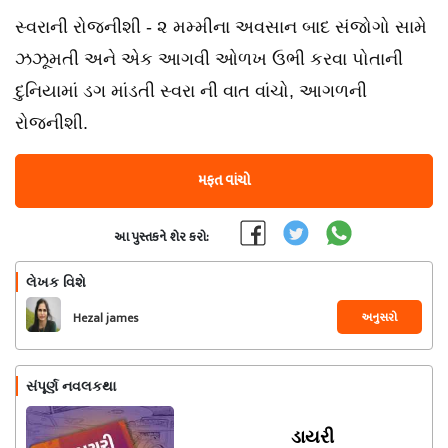
સ્વરાની રોજનીશી - ૨ મમ્મીના અવસાન બાદ સંજોગો સામે
ઝઝૂમતી અને એક આગવી ઓળખ ઉભી કરવા પોતાની
દુનિયામાં ડગ માંડતી સ્વરા ની વાત વાંચો, આગળની
રોજનીશી.
મફત વાંચો
આ પુસ્તકને શેર કરો:
લેખક વિશે
અનુસરો
Hezal james
સંપૂર્ણ નવલકથા
ડાયરી