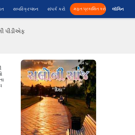
ાત
સબસ્ક્રિપ્શન
સંપર્ક કરો
મફત પ્રકાશિત કરો
લૉગિન 
ાતી પીડીએફ
ી
ેઓ
તા
ા