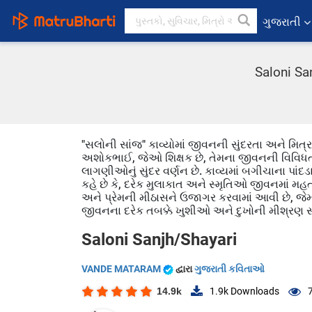
ગુજરાતી
Saloni Sa
"સલોની સાંજ" કાવ્યોમાં જીવનની સુંદરતા અને મિત્ર
અશોકભાઈ, જેઓ શિક્ષક છે, તેમના જીવનની વિવિધતાના
લાગણીઓનું સુંદર વર્ણન છે. કાવ્યમાં બગીચાના પાંદડ
કહે છે કે, દરેક મુલાકાત અને સ્મૃતિઓ જીવનમાં મહ
અને પ્રેમની મીઠાસને ઉજાગર કરવામાં આવી છે, જે
જીવનના દરેક તબક્કે ખુશીઓ અને દુખોની મીશ્રણ સા
Saloni Sanjh/Shayari
VANDE MATARAM
દ્વારા
ગુજરાતી કવિતાઓ
14.9k
1.9k
Downloads