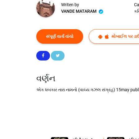
Writen by
Ca
VANDE MATARAM
ક
સંપૂર્ણ વાર્તા વાંચો
મોબાઈલ પર ડા
વર્ણન
એક ધબકાર તારા નામનો (વાચ્ય ગઝલ સંગ્રહ) 15may publ