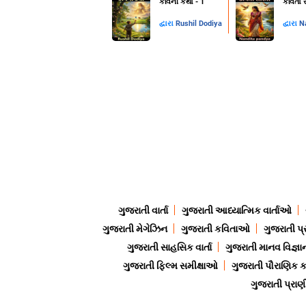
કવિની કથા - 1
કવિતા સ
દ્વારા
Rushil Dodiya
દ્વારા
N
ગુજરાતી વાર્તા
ગુજરાતી આધ્યાત્મિક વાર્તાઓ
ગુજરાતી મેગેઝિન
ગુજરાતી કવિતાઓ
ગુજરાતી પ્
ગુજરાતી સાહસિક વાર્તા
ગુજરાતી માનવ વિજ્ઞા
ગુજરાતી ફિલ્મ સમીક્ષાઓ
ગુજરાતી પૌરાણિક
ગુજરાતી પ્ર