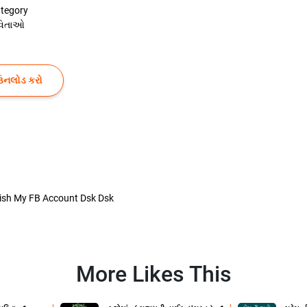
tegory
વિતાઓ
ઉનલોડ કરો
ish My FB Account Dsk Dsk
More Likes This