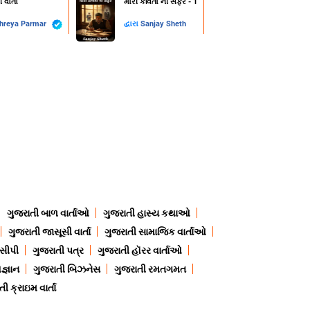
ી વાતો
મારી કવિતા ની સફર - 1
hreya Parmar
દ્વારા
Sanjay Sheth
ગુજરાતી બાળ વાર્તાઓ
ગુજરાતી હાસ્ય કથાઓ
ગુજરાતી જાસૂસી વાર્તા
ગુજરાતી સામાજિક વાર્તાઓ
ેસીપી
ગુજરાતી પત્ર
ગુજરાતી હૉરર વાર્તાઓ
જ્ઞાન
ગુજરાતી બિઝનેસ
ગુજરાતી રમતગમત
ી ક્રાઇમ વાર્તા