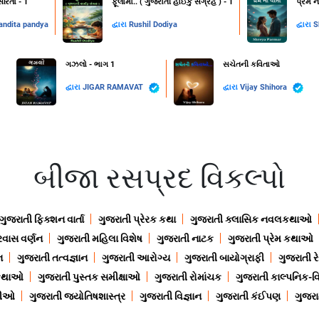
રિતા - 1
ફૂલોમાં.. ( ગુજરાતી હાઈકુ સંગ્રહ ) - 1
પ્રેમ ન
andita pandya
દ્વારા
Rushil Dodiya
દ્વારા
S
ગઝલો - ભાગ 1
સચેતની કવિતાઓ
દ્વારા
JIGAR RAMAVAT
દ્વારા
Vijay Shihora
બીજા રસપ્રદ વિકલ્પો
ગુજરાતી ફિક્શન વાર્તા
ગુજરાતી પ્રેરક કથા
ગુજરાતી ક્લાસિક નવલકથાઓ
રવાસ વર્ણન
ગુજરાતી મહિલા વિશેષ
ગુજરાતી નાટક
ગુજરાતી પ્રેમ કથાઓ
ન
ગુજરાતી તત્વજ્ઞાન
ગુજરાતી આરોગ્ય
ગુજરાતી બાયોગ્રાફી
ગુજરાતી ર
 કથાઓ
ગુજરાતી પુસ્તક સમીક્ષાઓ
ગુજરાતી રોમાંચક
ગુજરાતી કાલ્પનિક-વિ
ાણીઓ
ગુજરાતી જ્યોતિષશાસ્ત્ર
ગુજરાતી વિજ્ઞાન
ગુજરાતી કંઈપણ
ગુજરાત