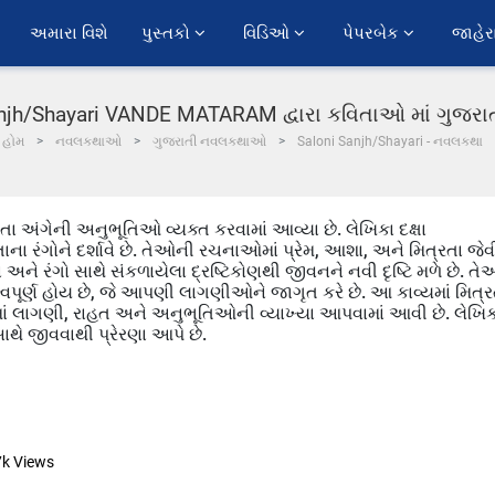
અમારા વિશે
પુસ્તકો 
વિડિઓ 
પેપરબેક 
જાહેર
njh/Shayari VANDE MATARAM દ્વારા કવિતાઓ માં ગુજર
હોમ
નવલકથાઓ
ગુજરાતી નવલકથાઓ
Saloni Sanjh/Shayari - નવલકથા
તા અંગેની અનુભૂતિઓ વ્યક્ત કરવામાં આવ્યા છે. લેખિકા દક્ષા
 રંગોને દર્શાવે છે. તેઓની રચનાઓમાં પ્રેમ, આશા, અને મિત્રતા જેવ
ા અને રંગો સાથે સંકળાયેલા દ્રષ્ટિકોણથી જીવનને નવી દૃષ્ટિ મળે છે. ત
ત્વપૂર્ણ હોય છે, જે આપણી લાગણીઓને જાગૃત કરે છે. આ કાવ્યમાં મિત્ર
માં લાગણી, રાહત અને અનુભૂતિઓની વ્યાખ્યા આપવામાં આવી છે. લેખિક
થે જીવવાથી પ્રેરણા આપે છે.
7k
Views