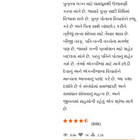
પુત્રના લગ્ન માટે ધામધૂમથી ઉજવણી
કરવા માંગે છે, જ્યારે પુત્ર સાદી વિધિમાં
વિશ્વાસ રાખે છે. પુત્ર પોતાના વિચારોને રજૂ
કરે છે અને પિતા સાથે બાંધછોડ કરીને
ત્રીજું સત્ય શોધવા માટે તૈયાર થાય છે.
બીજી તરફ, પતિ-પત્ની વચ્ચેના મતભેદ
પણ છે, જ્યારે પત્ની પ્રમોશન માટે શહેર
બદલવા માંગે છે, પરંતુ પતિને પોતાનું શહેર
ગમે છે. તેઓ એકબીજા માટે માર્ગ છોડી
દેવાનું અને એકબીજાના વિચારોને
માન્યતા આપવાનું પસંદ કરે છે. આ કથા
દર્શાવે છે કે સંબંધોમાં સમજદારી અને
સમાધાન શોધવાનું મહત્વ છે, અને
જીવનમાં સહયોગી રહેવું એક શ્રેષ્ઠ માર્ગ
છે.
(88k)
8.6k
14
2.2k