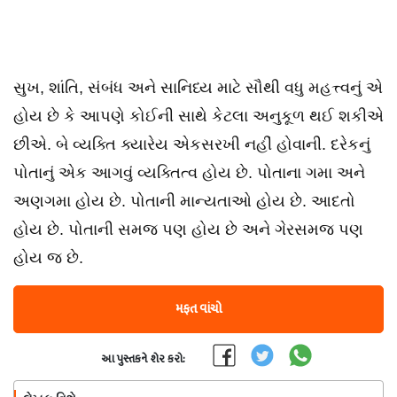
સુખ, શાંતિ, સંબંધ અને સાનિધ્ય માટે સૌથી વધુ મહત્ત્વનું એ
હોય છે કે આપણે કોઈની સાથે કેટલા અનુકૂળ થઈ શકીએ
છીએ. બે વ્યક્તિ ક્યારેય એકસરખી નહીં હોવાની. દરેકનું
પોતાનું એક આગવું વ્યક્તિત્વ હોય છે. પોતાના ગમા અને
અણગમા હોય છે. પોતાની માન્યતાઓ હોય છે. આદતો
હોય છે. પોતાની સમજ પણ હોય છે અને ગેરસમજ પણ
હોય જ છે.
મફત વાંચો
આ પુસ્તકને શેર કરો: