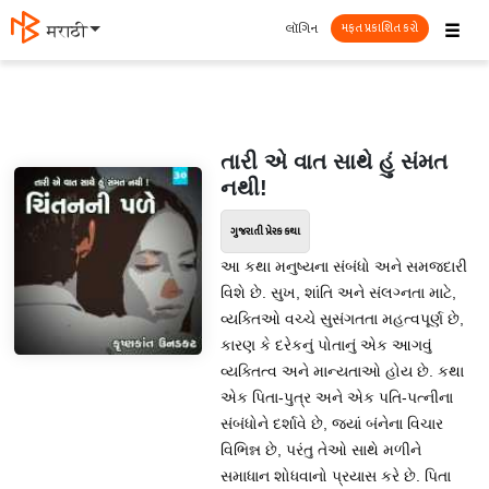
☰
લૉગિન
मराठी
મફત પ્રકાશિત કરો
તારી એ વાત સાથે હું સંમત
નથી!
ગુજરાતી પ્રેરક કથા
આ કથા મનુષ્યના સંબંધો અને સમજદારી
વિશે છે. સુખ, શાંતિ અને સંલગ્નતા માટે,
વ્યક્તિઓ વચ્ચે સુસંગતતા મહત્વપૂર્ણ છે,
કારણ કે દરેકનું પોતાનું એક આગવું
વ્યક્તિત્વ અને માન્યતાઓ હોય છે. કથા
એક પિતા-પુત્ર અને એક પતિ-પત્નીના
સંબંધોને દર્શાવે છે, જ્યાં બંનેના વિચાર
વિભિન્ન છે, પરંતુ તેઓ સાથે મળીને
સમાધાન શોધવાનો પ્રયાસ કરે છે. પિતા