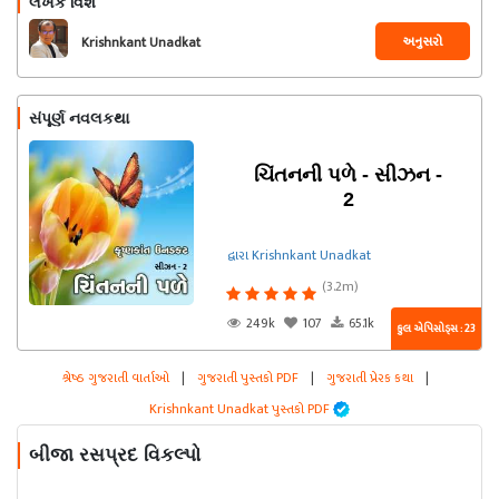
લેખક વિશે
અનુસરો
Krishnkant Unadkat
સંપૂર્ણ નવલકથા
ચિંતનની પળે - સીઝન -
2
દ્વારા Krishnkant Unadkat
(3.2m)
249k
107
65.1k
કુલ એપિસોડ્સ : 23
શ્રેષ્ઠ ગુજરાતી વાર્તાઓ
|
ગુજરાતી પુસ્તકો PDF
|
ગુજરાતી પ્રેરક કથા
|
Krishnkant Unadkat પુસ્તકો PDF
બીજા રસપ્રદ વિકલ્પો