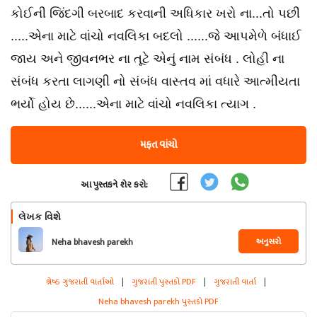
કોઈની જિંદગી બરબાદ કરવાની અધિકાર ખરો ના...તો પછી
.....એના માટે વાંચો નવલિકા બદલો ......જે આપમેળે બંધાઈ
જાય અને જીવનભર ના તૂટે એનું નામ સંબંધ . લોહી ના
સંબંધ કરતા લાગણી નો સંબંધ વાસ્તવ માં વધારે આત્મીયતા
ભર્યો હોય છે......એના માટે વાંચો નવલિકા ત્યાગ .
મફત વાંચો
આ પુસ્તકને શેર કરો:
લેખક વિશે
અનુસરો
Neha bhavesh parekh
શ્રેષ્ઠ ગુજરાતી વાર્તાઓ
|
ગુજરાતી પુસ્તકો PDF
|
ગુજરાતી વાર્તા
|
Neha bhavesh parekh પુસ્તકો PDF