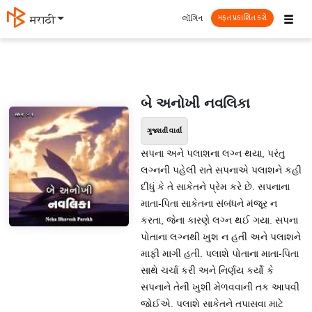
☰
લૉગિન
मराठी
મફત પ્રકાશિત કરો
બે અનોખી નવલિકા
ગુજરાતી વાર્તા
સપના અને પલાશના લગ્ન થયા, પરંતુ
લગ્નની પહેલી રાતે સપનાએ પલાશને કહી
દીધું કે તે સાકેતને પ્રેમ કરે છે. સપનાના
માતા-પિતા સાકેતના સંબંધને મંજૂર ન
કરતા, જેના કારણે લગ્ન થઈ ગયા. સપના
પોતાના લગ્નથી ખુશ ન હતી અને પલાશને
માફી માગી હતી. પલાશે પોતાના માતા-પિતા
સાથે ચર્ચા કરી અને નિર્ણય કર્યો કે
સપનાને તેની ખુશી મેળવવાની તક આપવી
જોઈએ. પલાશે સાકેતને તપાસવા માટે