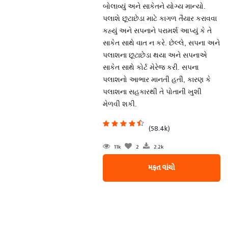
બોલાવ્યું અને સાકેતને યોગ્ય માન્યો.
પલાશે છૂટાછેડા માટે કાગળ તૈયાર કરાવવા
કહ્યું અને સપનાને પરામર્શ આપ્યું કે તે
સાકેત સાથે વાત ન કરે. છેલ્લે, સપના અને
પલાશના છૂટાછેડા થયા અને સપનાએ
સાકેત સાથે કોર્ટ મેરેજ કરી. સપના
પલાશનો આભાર માનતી હતી, કારણ કે
પલાશના સહકારથી તે પોતાની ખુશી
મેળવી શકી.
(58.4k)
11k
2
2.2k
મફત વાંચો