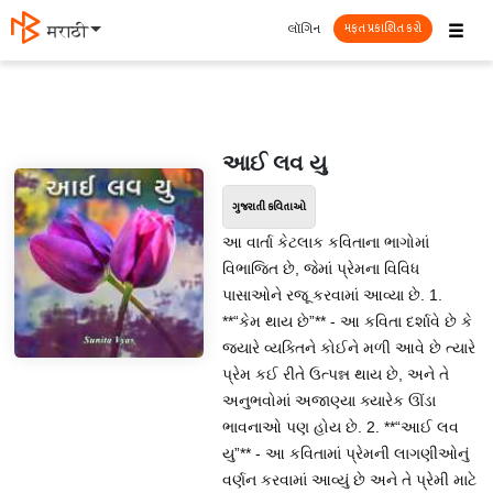
☰
લૉગિન
मराठी
મફત પ્રકાશિત કરો
આઈ લવ યુ
ગુજરાતી કવિતાઓ
આ વાર્તા કેટલાક કવિતાના ભાગોમાં
વિભાજિત છે, જેમાં પ્રેમના વિવિધ
પાસાઓને રજૂ કરવામાં આવ્યા છે. 1.
**“કેમ થાય છે”** - આ કવિતા દર્શાવે છે કે
જ્યારે વ્યક્તિને કોઈને મળી આવે છે ત્યારે
પ્રેમ કઈ રીતે ઉત્પન્ન થાય છે, અને તે
અનુભવોમાં અજાણ્યા ક્યારેક ઊંડા
ભાવનાઓ પણ હોય છે. 2. **“આઈ લવ
યુ”** - આ કવિતામાં પ્રેમની લાગણીઓનું
વર્ણન કરવામાં આવ્યું છે અને તે પ્રેમી માટે