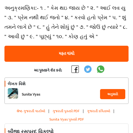
અનુક્રમણિકા:- ૧ . “ કેમ થઇ જાય છે “ ૨. “ આઈ લવ યુ
“ ૩. “ પ્રેમ નથી થઈ જતો “ ૪. “ કરવો હતો પ્રેમ “ ૫. “ શું
તમને લાગે છે “ ૬. “ હું તેને શોધું છું “ ૭. “ જોઉં છું ત્યારે “ ૮.
“ આવી છું “ ૯. “ પૂછ્યું “ ૧૦. “ કોણ હતું એ “
મફત વાંચો
આ પુસ્તકને શેર કરો:
લેખક વિશે
અનુસરો
Sunita Vyas
શ્રેષ્ઠ ગુજરાતી વાર્તાઓ
|
ગુજરાતી પુસ્તકો PDF
|
ગુજરાતી કવિતાઓ
|
Sunita Vyas પુસ્તકો PDF
બીજા રસપ્રદ વિકલ્પો