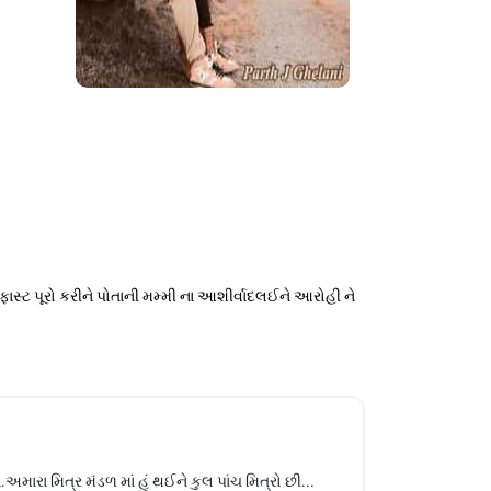
ેકફાસ્ટ પૂરો કરીને પોતાની મમ્મી ના આશીર્વાદલઈને આરોહી ને
ારા મિત્ર મંડળ માં હું થઈને કુલ પાંચ મિત્રો છી...