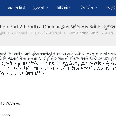
અમારા વિશે
પુસ્તકો 
વિડિઓ 
પેપરબેક 
જાહેર
ion Part-20 Parth J Ghelani દ્વારા પ્રેમ કથાઓ માં ગુજ
હોમ
નવલકથાઓ
ગુજરાતી નવલકથાઓ
Love Junction Part-20 - નવલકથા
ચાલે છે, અને સવારે પ્રેમ આરોહીને મળવા માટે વડોદરા તરફ નીકળી જા
વે છે, જ્યારે તેના મનમાં આરોહીને મળવાની ઈચ્છા અને થોડો ડર પણ હો
否会在她面前显得很傻。 当他经过巴鲁奇时，离瓦多达拉还有79
响自己。尽管他的手机响起了多次，但他并没有接听，因为他不
瓦多达拉，心中满怀期待。
10.7k
Views
tegory