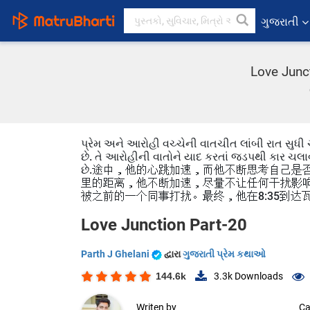
ગુજરાતી
Love Junct
પ્રેમ અને આરોહી વચ્ચેની વાતચીત લાંબી રાત સુધી 
છે. તે આરોહીની વાતોને યાદ કરતાં જડપથી કાર ચલા
છે.途中，他的心跳加速，而他不断思考自己是
里的距离，他不断加速，尽量不让任何干扰影
被之前的一个同事打扰。最终，他在8:35到达
Love Junction Part-20
Parth J Ghelani
દ્વારા
ગુજરાતી પ્રેમ કથાઓ
144.6k
3.3k
Downloads
Writen by
Ca