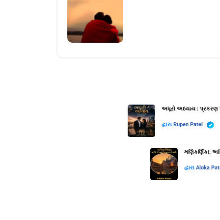
અધૂરો અધ્યાય : પ્રકરણ 
દ્વારા
Rupen Patel
મણિકર્ણિકા: અગ્
દ્વારા
Aloka Pat