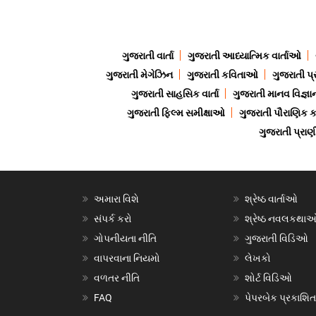
ગુજરાતી વાર્તા
ગુજરાતી આધ્યાત્મિક વાર્તાઓ
ગુજરાતી મેગેઝિન
ગુજરાતી કવિતાઓ
ગુજરાતી પ્
ગુજરાતી સાહસિક વાર્તા
ગુજરાતી માનવ વિજ્ઞા
ગુજરાતી ફિલ્મ સમીક્ષાઓ
ગુજરાતી પૌરાણિક
ગુજરાતી પ્ર
અમારા વિશે
શ્રેષ્ઠ વાર્તાઓ
સંપર્ક કરો
શ્રેષ્ઠ નવલકથા
ગોપનીયતા નીતિ
ગુજરાતી વિડિઓ
વાપરવાના નિયમો
લેખકો
વળતર નીતિ
શોર્ટ વિડિઓ
FAQ
પેપરબેક પ્રકાશિત