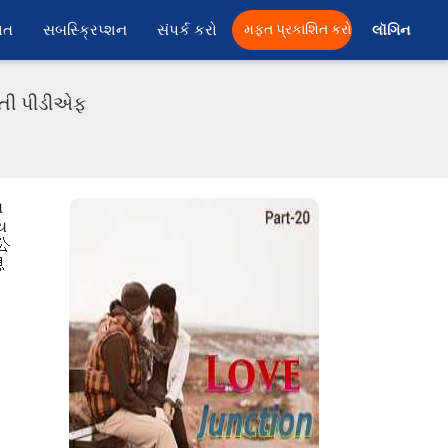
ાત
સબસ્ક્રિપ્શન
સંપર્ક કરો
મફત પ્રકાશિત કરો
લૉગિન 
રાતી પીડીએફ
ય
ય
公
想