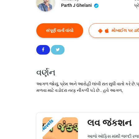
Parth J Ghelani
પ્
સંપૂર્ણ વાર્તા વાંચો
મોબાઈલ પર ડા
વર્ણન
આગળ જોયું, પ્રેમ અને આરોહી લાંબી રાત સુધી વાતો કરે છે.પ્ર
મળવા માટે વડોદરા તરફ નીકળી પડે છે.. હવે આગળ,
લવ જંકશન
Novels
આજે ઓફિસ માંથી જલ્દી રજા પડી