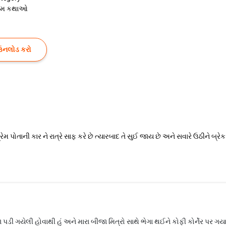
રેમ કથાઓ
ઉનલોડ કરો
ેમ પોતાની કાર ને રાત્રે સાફ કરે છે ત્યારબાદ તે સુઈ જાય છે અને સવારે ઉઠીને બ્ર
 ગયેલી હોવાથી હું અને મારા બીજા મિત્રો સાથે ભેગા થઈને કોફી કોર્નેર પર ગયા.અમ