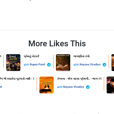
More Likes This
૧
પ્રેમનું નેટવર્ક
લાગણીના રંગો
દ્વારા
Rupen Patel
દ્વારા
Nayana Viradiya
નિ જે ક્યારેય બુઝાતો નથી - 1
ઝંખના - એક સાચા પ્રેમની.. - ભાગ-11
el
દ્વારા
Nayana Viradiya