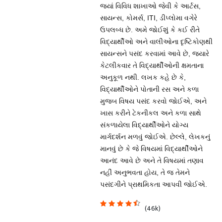
જ્યાં વિવિધ શાખાઓ જેવી કે આર્ટસ,
સાયન્સ, કોમર્સ, ITI, ડીપ્લોમા વગેરે
ઉપલબ્ધ છે. અમે જોઈશું કે કઈ રીતે
વિદ્યાર્થીઓ અને વાલીઓના દૃષ્ટિકોણથી
સાયન્સને પસંદ કરવામાં આવે છે, જ્યારે
કેટલીકવાર તે વિદ્યાર્થીઓની ક્ષમતાના
અનુકૂળ નથી. લખક કહે છે કે,
વિદ્યાર્થીઓને પોતાની રસ અને કળા
મુજબ વિષય પસંદ કરવો જોઈએ, અને
ખાસ કરીને ટેકનીકલ અને કળા સાથે
સંકળાયેલા વિદ્યાર્થીઓને યોગ્ય
માર્ગદર્શન મળવું જોઈએ. છેલ્લે, લેખકનું
માનવું છે કે જે વિષયમાં વિદ્યાર્થીઓને
આનંદ આવે છે અને તે વિષયમાં તણાવ
નહીં અનુભવતા હોય, તે જ તેમને
પસંદગીને પ્રાથમિકતા આપવી જોઈએ.
(46k)