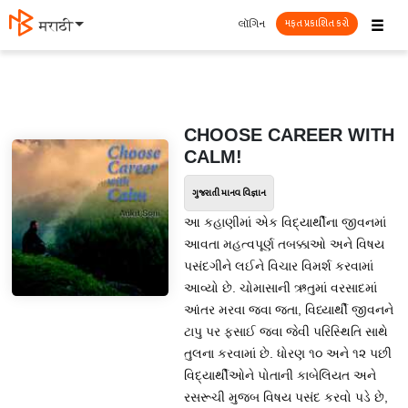
☰
લૉગિન
मराठी
મફત પ્રકાશિત કરો
CHOOSE CAREER WITH
CALM!
ગુજરાતી માનવ વિજ્ઞાન
આ કહાણીમાં એક વિદ્યાર્થીના જીવનમાં
આવતા મહત્વપૂર્ણ તબક્કાઓ અને વિષય
પસંદગીને લઈને વિચાર વિમર્શ કરવામાં
આવ્યો છે. ચોમાસાની ઋતુમાં વરસાદમાં
આંતર મરવા જવા જતા, વિધ્યાર્થી જીવનને
ટાપુ પર ફસાઈ જવા જેવી પરિસ્થિતિ સાથે
તુલના કરવામાં છે. ધોરણ ૧૦ અને ૧૨ પછી
વિદ્યાર્થીઓને પોતાની કાબેલિયત અને
રસરૂચી મુજબ વિષય પસંદ કરવો પડે છે,