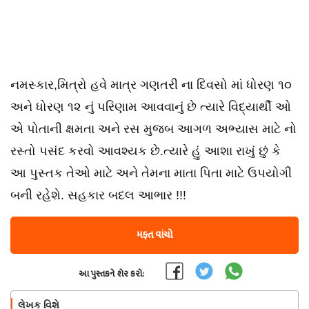
નમસ્કાર,મિત્રો હવે માત્ર ગણતરી ના દિવસો માં ધોરણ ૧૦
અને ધોરણ ૧૨ નું પરિણામ આવવાનું છે ત્યારે વિદ્યાર્થી ઓ
એ પોતાની ક્ષમતા અને રસ મુજબ આગળ અભ્યાસ માટે નો
રસ્તો પસંદ કરવો આવશ્યક છે.ત્યારે હું આશા રાખું છું કે
આ પુસ્તક તેઓ માટે અને તેમના માતા પિતા માટે ઉપયોગી
બની રહેશે. સહકાર બદલ આભાર !!!
મફત વાંચો
આ પુસ્તકને શેર કરો:
લેખક વિશે