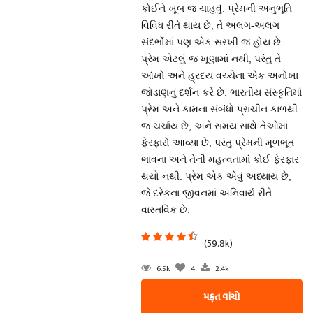
કોઈને ખૂબ જ ચાહવું. પ્રેમની અનુભૂતિ
વિવિધ રીતે થાય છે, તે અલગ-અલગ
સંદર્ભોમાં પણ એક સરખી જ હોય છે.
પ્રેમ એટલું જ ખૂણામાં નથી, પરંતુ તે
આંખો અને હ્રદય વચ્ચેના એક અનોખા
જોડાણનું દર્શન કરે છે. ભારતીય સંસ્કૃતિમાં
પ્રેમ અને કામના સંબંધો પ્રાચીન કાળથી
જ ચર્ચાય છે, અને સમય સાથે તેઓમાં
ફેરફારો આવ્યા છે, પરંતુ પ્રેમની મૂળભૂત
ભાવના અને તેની મહત્વતામાં કોઈ ફેરફાર
થયો નથી. પ્રેમ એક એવું અધ્યાય છે,
જે દરેકના જીવનમાં અનિવાર્ય રીતે
વાસ્તવિક છે.
(59.8k)
6.5k
4
2.4k
મફત વાંચો