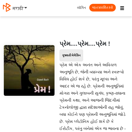
☰
લૉગિન
मराठी
મફત પ્રકાશિત કરો
પ્રેમ....પ્રેમ....પ્રેમ !
ગુજરાતી મેગેઝિન
પ્રેમ એ એક અનંત અને અવિચળ
અનુભૂતિ છે, જેની વ્યાખ્યા અને સ્વરૂપો
વિવિધ હોઈ શકે છે, પરંતુ મૂલ્ય અને
આદર એ જ રહે છે. પ્રેમની અનુભૂતિમાં
મોગરા અને ગુલાબની સુગંધ, કૃષ્ણ-રાધાના
પ્રેમની કથા, અને આજની જિંદગીમાં
ટેકનોલોજી દ્વારા સંદેશાઓની રાહ જોવું,
બધા કોઈને પણ પ્રેમની અનુભૂતિમાં જોડે
છે. પ્રેમ પ્લેટોનિક હોઈ શકે છે કે
ઈરોટીક, પરંતુ બંનેમાં એક જ ભાવના છે -