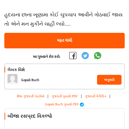
હૃદયના છાના ખૂણામા કોઈ ચુપચાપ આવીને ગોઠવાઈ જાય
તો એને મન મુકીને ચાહી લ્યો....
મફત વાંચો
આ પુસ્તકને શેર કરો:
લેખક વિશે
અનુસરો
Gopali Buch
શ્રેષ્ઠ ગુજરાતી વાર્તાઓ
|
ગુજરાતી પુસ્તકો PDF
|
ગુજરાતી મેગેઝિન
|
Gopali Buch પુસ્તકો PDF
બીજા રસપ્રદ વિકલ્પો