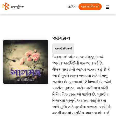
☰
લૉગિન
मराठी
મફત પ્રકાશિત કરો
આગમન
ગુજરાતી કવિતાઓ
"આગમન" એક ગઝલસંગ્રહ છે જે
'અનંત' કારકિર્દીની શરૂઆત કરે છે.
લેખક વાચકોનો આભાર માનતા કહે છે કે
આ ઈબુકને સફળ બનાવવા માટે પોતાનું
સમર્પણ છે. પુસ્તકમાં 12 વિભાગો છે, જેમાં
પ્રાર્થના, કુદરત, અને મનની વાતો જેવી
વિવિધ વિષયવસ્તુઓ શામેલ છે. પ્રાર્થના
વિભાગમાં પ્રભુને અડગતા, સાહસિકતા
અને બુધ્ધિ માટે પ્રાર્થના કરવામાં આવી છે.
મનની વાતમાં માનસિક અવસ્થાઓ અને