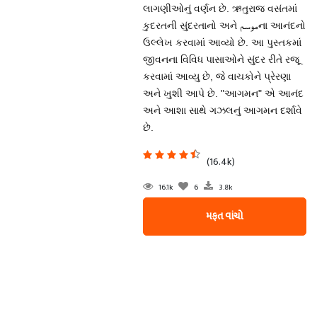
લાગણીઓનું વર્ણન છે. ઋતુરાજ વસંતમાં
કુદરતની સુંદરતાનો અને موسمના આનંદનો
ઉલ્લેખ કરવામાં આવ્યો છે. આ પુસ્તકમાં
જીવનના વિવિધ પાસાઓને સુંદર રીતે રજૂ
કરવામાં આવ્યુ છે, જે વાચકોને પ્રેરણા
અને ખુશી આપે છે. "આગમન" એ આનંદ
અને આશા સાથે ગઝલનું આગમન દર્શાવે
છે.
(16.4k)
16.1k
6
3.8k
મફત વાંચો