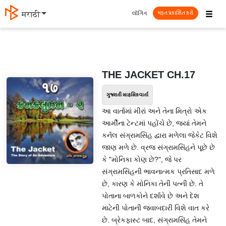
☰
લૉગિન
मराठी
મફત પ્રકાશિત કરો
THE JACKET CH.17
ગુજરાતી સાહસિક વાર્તા
આ વાર્તામાં મીરાં અને તેના મિત્રો એક
આર્મીના ટેન્ટમાં પહોંચે છે, જ્યાં તેમને
કર્નલ સંગ્રામસિંહ દ્વારા મળેલા જેકેટ વિશે
જાણ મળે છે. વ્રજ સંગ્રામસિંહને પૂછે છે
કે "મોનિકા કોણ છે?", જે પર
સંગ્રામસિંહની ભાવનાત્મક પ્રતિસાદ મળે
છે, કારણ કે મોનિકા તેની પત્ની છે. તે
પોતાના બાળકોને દર્શાવે છે અને દેશ
માટેની પોતાની જવાબદારી વિશે વાત કરે
છે. બ્રેકફાસ્ટ બાદ, સંગ્રામસિંહ તેમને