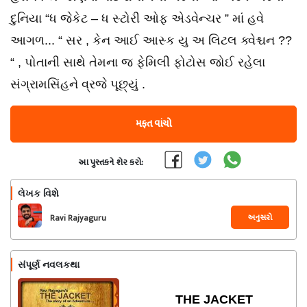
દુનિયા “ધ જેકેટ – ધ સ્ટોરી ઓફ એડવેન્ચર ” માં હવે
આગળ... “ સર , કેન આઈ આસ્ક યુ અ લિટલ ક્વેશ્ચન ??
“ , પોતાની સાથે તેમના જ ફેમિલી ફોટોસ જોઈ રહેલા
સંગ્રામસિંહને વ્રજે પૂછ્યું .
મફત વાંચો
આ પુસ્તકને શેર કરો:
લેખક વિશે
અનુસરો
Ravi Rajyaguru
સંપૂર્ણ નવલકથા
THE JACKET