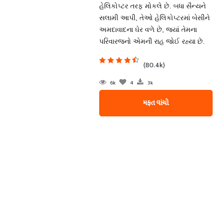
હેલિકોપ્ટર તરફ મોકલે છે. બધા સૈન્યને
સલામી આપી, તેઓ હેલિકોપ્ટરમાં બેસીને
અમદાવાદના ઘેર વળે છે, જ્યાં તેમના
પરિવારજનો એમની રાહ જોઈ રહ્યા છે.
(80.4k)
6k
4
3k
મફત વાંચો