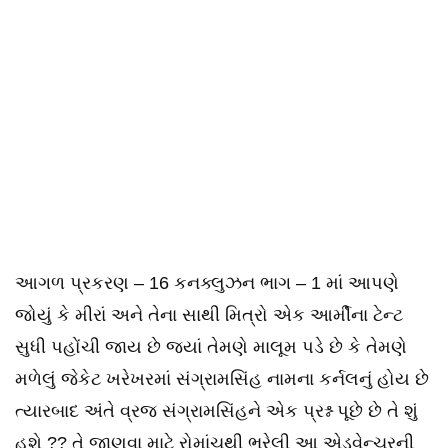
આગળ પ્રકરણ – 16 કનક્લુઝન ભાગ – 1 માં આપણે
જોયું કે મીરાં અને તેના સાથી મિત્રો એક આર્મીના ટેન્ટ
સુધી પહોંચી જાય છે જ્યાં તેમણે માલૂમ પડે છે કે તેમણે
મળેલું જેકેટ ખરેખરમાં સંગ્રામસિંહ નામના કર્નલનું હોય છે
ત્યારબાદ અંતે વ્રજ સંગ્રામસિંહને એક પ્રશ્ન પૂછે છે તે શું
હશે ?? તે જાણવા માટે રોમાંચથી ભરેલી આ એડવેન્ચરની