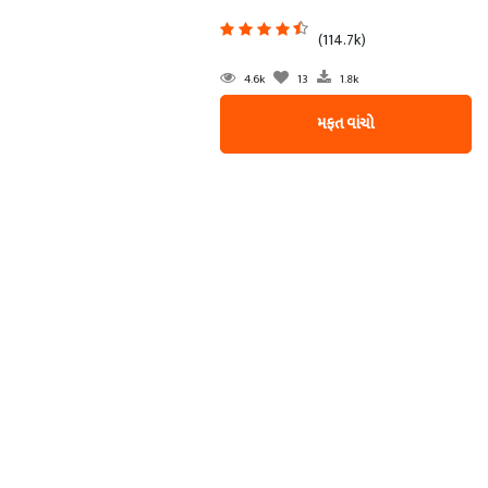
(114.7k)
4.6k
13
1.8k
મફત વાંચો