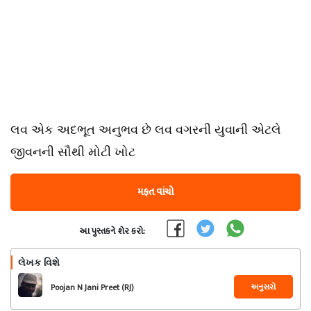
લવ એક અદભૂત અનુભવ છે લવ વગરની યુવાની એટલે
જીવનની સૌથી મોટી ખોટ
મફત વાંચો
આ પુસ્તકને શેર કરો:
લેખક વિશે
અનુસરો
Poojan N Jani Preet (RJ)