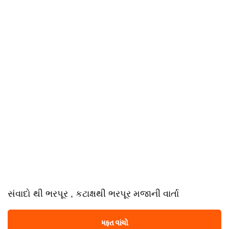
સંવાદો થી ભરપૂર , કટાક્ષથી ભરપૂર મજાની વાર્તા
મફત વાંચો