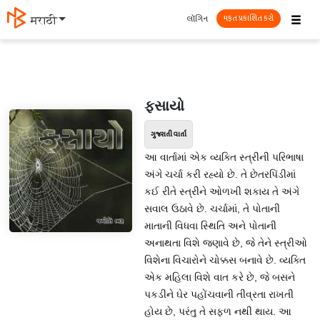
☰
લૉગિન
मराठी
મફત પ્રકાશિત કરો
ફસાયો
ગુજરાતી વાર્તા
આ વાર્તામાં એક વ્યક્તિ સ્ત્રીની પરિભાષા
અંગે ચર્ચા કરી રહ્યો છે. તે છેતરપિંડીમાં
કઈ રીતે સ્ત્રીને ઓળખી શકાય તે અંગે
સવાલ ઉઠાવે છે. ચર્ચામાં, તે પોતાની
માતાની વિધવા સ્થિતિ અને પોતાની
અનાથતા વિશે જણાવે છે, જે તેને સ્ત્રીઓ
વિશેના વિચારોને ચોક્કસ બનાવે છે. વ્યક્તિ
એક મહિલા વિશે વાત કરે છે, જે બસને
પકડીને ઘેર પહોંચવાની તીવ્રતા રાખતી
હોય છે, પરંતુ તે સફળ નથી થાય. આ