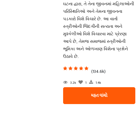
ઘટના દ્વારા, તે તેના જીવનમાં મહિલાઓની
પરિસ્થિતિઓ અને તેમના જીવનના
પડકારો વિશે વિચારે છે. આ વાર્તા
સ્ત્રીઓની જિંદગીની સત્યતા અને
મુશ્કેલીઓ વિશે વિચારવા માટે પ્રેરણા
આપે છે, તેમજ સમાજમાં સ્ત્રીઓની
ભૂમિકા અને ઓળખાણ વિશેના પ્રશ્નોને
ઉઠાવે છે.
(134.6k)
3.2k
1
1.4k
મફત વાંચો