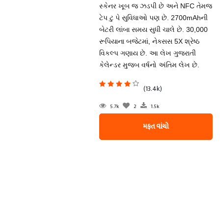
સ્કેનર ખૂબ જ ઝડપી છે અને NFC તેમજ
ટેપ ટુ પે સુવિધાઓ પણ છે. 2700mAhની
બેટરી લાંબા સમય સુધી ચાલે છે. 30,000
રૂપિયાના બજેટમાં, નેક્સસ 5X શ્રેષ્ઠ
વિકલ્પ ગણાય છે. આ લેખ ગુજરાતી
કેલેન્ડર મુજબ વર્ષનો અંતિમ લેખ છે.
(13.4k)
5.7k
2
1.5k
મફત વાંચો