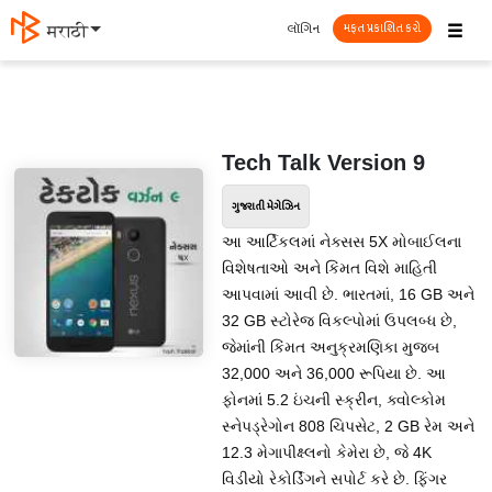
☰
લૉગિન
मराठी
મફત પ્રકાશિત કરો
Tech Talk Version 9
ગુજરાતી મેગેઝિન
આ આર્ટિકલમાં નેક્સસ 5X મોબાઈલના
વિશેષતાઓ અને કિંમત વિશે માહિતી
આપવામાં આવી છે. ભારતમાં, 16 GB અને
32 GB સ્ટોરેજ વિકલ્પોમાં ઉપલબ્ધ છે,
જેમાંની કિંમત અનુક્રમણિકા મુજબ
32,000 અને 36,000 રૂપિયા છે. આ
ફોનમાં 5.2 ઇંચની સ્ક્રીન, ક્વોલ્કોમ
સ્નેપડ્રેગોન 808 ચિપસેટ, 2 GB રેમ અને
12.3 મેગાપીક્ષ્લનો કેમેરા છે, જે 4K
વિડીયો રેકોર્ડિંગને સપોર્ટ કરે છે. ફિંગર