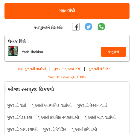
મફત વાંચો
આ પુસ્તકને શેર કરો:
લેખક વિશે
અનુસરો
Yash Thakkar
શ્રેષ્ઠ ગુજરાતી વાર્તાઓ
|
ગુજરાતી પુસ્તકો PDF
|
ગુજરાતી મેગેઝિન
|
Yash Thakkar પુસ્તકો PDF
બીજા રસપ્રદ વિકલ્પો
ગુજરાતી વાર્તા
ગુજરાતી આધ્યાત્મિક વાર્તાઓ
ગુજરાતી ફિક્શન વાર્તા
ગુજરાતી પ્રેરક કથા
ગુજરાતી ક્લાસિક નવલકથાઓ
ગુજરાતી બાળ વાર્તાઓ
ગુજરાતી હાસ્ય કથાઓ
ગુજરાતી મેગેઝિન
ગુજરાતી કવિતાઓ