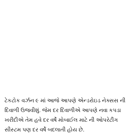
ટેકટોક વર્ઝન ૯ માં આજે આપણે એન્ડરોઇડ નેક્સસ ની
દિવાળી ઉજવીશું. જેમ દર દિવાળીએ આપણે નવા કપડા
ખરીદીએ તેમ હવે દર વર્ષે મોબાઈલ માટે ની ઓપરેટીંગ
સીસ્ટમ પણ દર વર્ષે બદલાતી હોય છે.