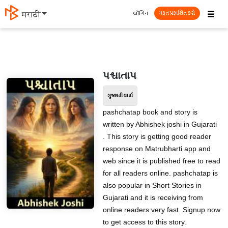
☰
લૉગિન
मराठी
મફત પ્રકાશિત કરો
પશ્ચાતાપ
ગુજરાતી વાર્તા
pashchatap book and story is
written by Abhishek joshi in Gujarati
. This story is getting good reader
response on Matrubharti app and
web since it is published free to read
for all readers online. pashchatap is
also popular in Short Stories in
Gujarati and it is receiving from
online readers very fast. Signup now
to get access to this story.