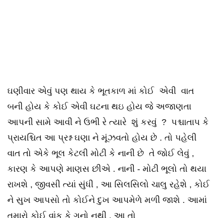
ઘણીવાર એવું પણ થાય કે ભૂતકાળ માં કોઈ એવી વાત
બની હોય કે કોઈ એવી ઘટના થઇ હોય જે અજાણતા
આપની સામે આવી ને ઉભી રે ત્યારે શું કરવું ? પશ્ચાતાપ કે
પ્રાયશ્ચિત આ પ્રશ્ન ઘણા ને મૂંઝવતો હોય છે . તો પહેલી
વાત તો એકે ભૂલ કેટલી મોટી કે નાની છે તે જોઈ લેવું ,
કારણ કે આપણે માણસ છીએ . નાની - મોટી ભૂલો તો થયા
રાખશે , જીવસી ત્યાં સુંધી , આ સિલસિલો ચાલુ રહેશે , કોઈ
ને સુખ આપસો તો કોઈને દુખ આપમેળે મળી જાશે . આમાં
તમારો કોઈ વાંક કે ગુનો નથી . આ તો