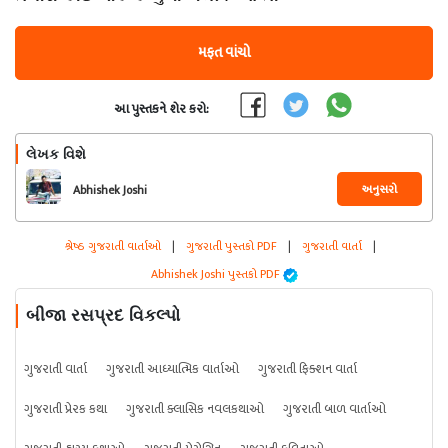
મફત વાંચો
આ પુસ્તકને શેર કરો:
લેખક વિશે
અનુસરો
Abhishek Joshi
શ્રેષ્ઠ ગુજરાતી વાર્તાઓ
|
ગુજરાતી પુસ્તકો PDF
|
ગુજરાતી વાર્તા
|
Abhishek Joshi પુસ્તકો PDF
બીજા રસપ્રદ વિકલ્પો
ગુજરાતી વાર્તા
ગુજરાતી આધ્યાત્મિક વાર્તાઓ
ગુજરાતી ફિક્શન વાર્તા
ગુજરાતી પ્રેરક કથા
ગુજરાતી ક્લાસિક નવલકથાઓ
ગુજરાતી બાળ વાર્તાઓ