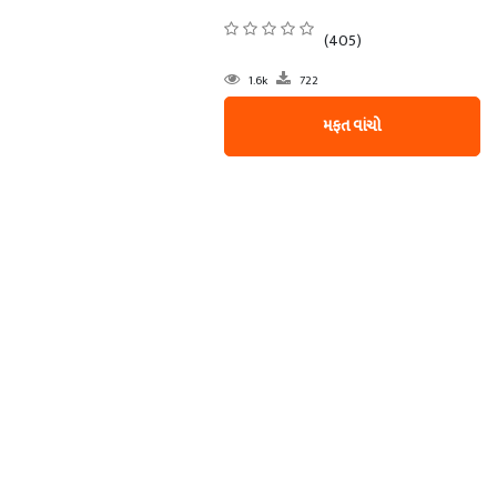
(405)
1.6k
722
મફત વાંચો