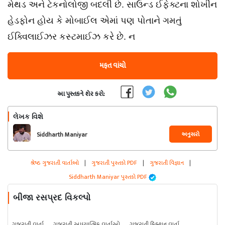
મેથડ અને ટેકનોલોજી બદલી છે. સાઉન્ડ ઈફેક્ટના શોખીન
હેડફોન હોય કે મોબાઈલ એમાં પણ પોતાને ગમતું
ઈક્વિલાઈઝર કસ્ટમાઈઝ કરે છે. ન
મફત વાંચો
આ પુસ્તકને શેર કરો:
લેખક વિશે
અનુસરો
Siddharth Maniyar
શ્રેષ્ઠ ગુજરાતી વાર્તાઓ
|
ગુજરાતી પુસ્તકો PDF
|
ગુજરાતી વિજ્ઞાન
|
Siddharth Maniyar પુસ્તકો PDF
બીજા રસપ્રદ વિકલ્પો
ગુજરાતી વાર્તા
ગુજરાતી આધ્યાત્મિક વાર્તાઓ
ગુજરાતી ફિક્શન વાર્તા