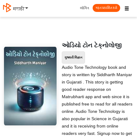
☰
લૉગિન
मराठी
મફત પ્રકાશિત કરો
ઓડિયો ટોન ટેક્‌નોલોજી
ગુજરાતી વિજ્ઞાન
Audio Tone Technology book and
story is written by Siddharth Maniyar
in Gujarati . This story is getting
good reader response on
Matrubharti app and web since it is
published free to read for all readers
online. Audio Tone Technology is
also popular in Science in Gujarati
and it is receiving from online
readers very fast. Signup now to get