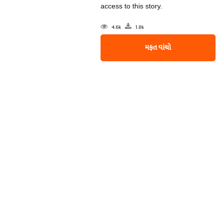
access to this story.
4.6k
1.8k
મફત વાંચો