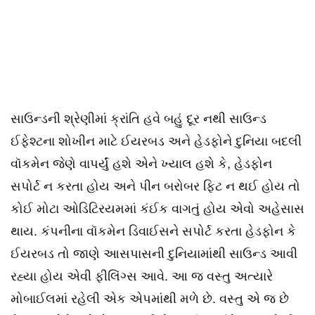
સાઉન્ડની શ્રેણીમાં ક્રાંતિ હવે બહું દૂર નથી સાઉન્ડ
ઈફેશ્ટના શોખીન માટે ઈયરબડ અને હેડફોને દુનિયા બદલી
વૉકમેન જેણે વાપર્યું હશે એને ખ્યાલ હશે કે, હેડફોન
સપોર્ટ ન કરતા હોય અને પીન બરોબર ફિટ ન થઈ હોય તો
કોઈ મોટા ઓડિટિરયમમાં કંઈક વાગતું હોય એવો અહેસાસ
થાય. કંપનીના વૉકમેન ડિવાઈસને સપોર્ટ કરતા હેડફોન કે
ઈયરબડ તો જાણે આસપાસની દુનિયામાંથી સાઉન્ડ આવી
રહ્યા હોય એવી ફીલિંગ્સ આવે. આ જ વસ્તુ અત્યારે
મોબાઈલમાં રહેલી એક એપમાંથી મળે છે. વસ્તુ એ જ છે