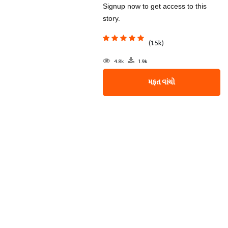
Signup now to get access to this
story.
(1.5k)
4.8k
1.9k
મફત વાંચો