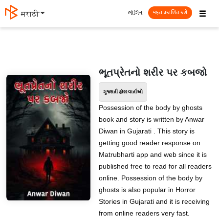
☰
લૉગિન
मराठी
મફત પ્રકાશિત કરો
ભૂતપ્રેતનો શરીર પર કબજો
ગુજરાતી હૉરર વાર્તાઓ
Possession of the body by ghosts
book and story is written by Anwar
Diwan in Gujarati . This story is
getting good reader response on
Matrubharti app and web since it is
published free to read for all readers
online. Possession of the body by
ghosts is also popular in Horror
Stories in Gujarati and it is receiving
from online readers very fast.