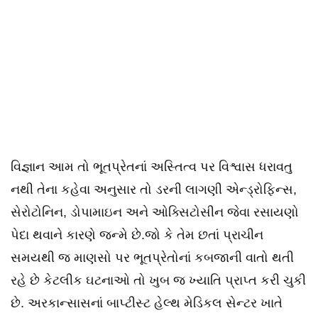
વિજ્ઞાન આમ તો ભૂતપ્રેતનાં અસ્તિત્વ પર વિશ્વાસ ધરાવતુ
નથી તેના કહેવા અનુસાર તો ડરની લાગણી એન્ડ્રોફિન્સ,
સેરોટોનિન, ડોપામાઇન અને ઓક્સિટોસીન જેવા રસાયણો
પેદા થવાને કારણે જન્મે છે.જો કે તેમ છતાં પ્રાચીન
સમયથી જ માણસો પર ભૂતપ્રેતોનાં કબજાની વાતો થતી
રહે છે કેટલીક ઘટનાઓ તો ખુબ જ ખ્યાતિ પ્રાપ્ત કરી ચુકી
છે. અરકાન્સાસનાં બાપ્ટીસ્ટ હેલ્થ મેડિકલ સેન્ટર ખાતે