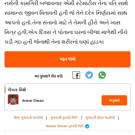
નર્સની કામગિરી બજાવનાર એમી સ્ટેમાટીસ તેના પતિ સાથે
સામાન્ય જીવન વિતાવતી હતી જે તેને દરેક નિર્ણયમાં સાથ
આપતો હતો.તેના સંતાનો માટે તે તેમની હીરો અને ખાસ
મિત્ર હતી.એક દિવસ તે પોતાના ઘરનાં બીજા માળેથી નીચે
પડી ગઇ હતી જેનાથી તેના શરીરનાં ઘણાં હાડકા
મફત વાંચો
આ પુસ્તકને શેર કરો:
લેખક વિશે
અનુસરો
Anwar Diwan
શ્રેષ્ઠ ગુજરાતી વાર્તાઓ
|
ગુજરાતી પુસ્તકો PDF
|
ગુજરાતી હૉરર વાર્તાઓ
|
Anwar Diwan પુસ્તકો PDF