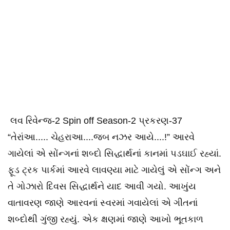
લવ રિવેન્જ-2 Spin off Season-2 પ્રકરણ-37
“તેરાંઆ..... ચેહરાઆ....જબ નઝર આયે....!” આરવે
ગાયેલાં એ સોંન્ગનાં શબ્દો સિદ્ધાર્થનાં કાનમાં પડઘાઈ રહ્યાં.
ફૂડ ટ્રક પાર્કમાં આરવે લાવણ્યા માટે ગાયેલું એ સોંન્ગ અને
તે ગોઝારો દિવસ સિદ્ધાર્થને યાદ આવી ગયો. આખુંય
વાતાવરણ જાણે આરવનાં સ્વરમાં ગવાયેલાં એ ગીતનાં
શબ્દોથી ગુંજી રહ્યું. એક ક્ષણમાં જાણે આખો ભૂતકાળ