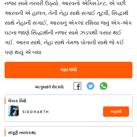
નજર સામે તરવરી ઉઠ્યો. આરવનો એક્સિડેન્ટ, એ પછી
આરવની એ હાલત, તેની નેહા સાથે સગાઈ તૂટવી, સિદ્ધાર્થ
સાથે નેહાની સગાઈ, આરવનું એકલાં રશિયા જવું એક-એક
ઘટના જાણે સિદ્ધાર્થની નજર સામે ઝડપથી પસાર થઈ
ગઈ. આરવ સાથે, નેહા સાથે તેમજ પોતાની સાથે જે કઈં
પણ થયું એ બધા
મફત વાંચો
આ પુસ્તકને શેર કરો:
લેખક વિશે
અનુસરો
S I D D H A R T H
સંપૂર્ણ નવલકથા