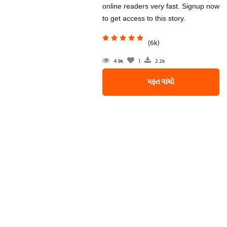
online readers very fast. Signup now
to get access to this story.
(6k)
4.9k
1
2.2k
મફત વાંચો