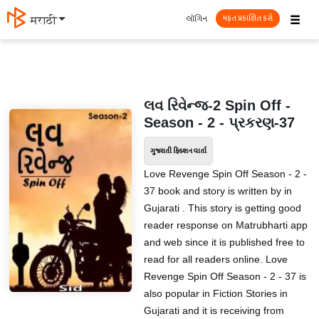
☰
લૉગિન
मराठी
મફત પ્રકાશિત કરો
લવ રિવેન્જ-2 Spin Off -
Season - 2 - પ્રકરણ-37
ગુજરાતી ફિક્શન વાર્તા
Love Revenge Spin Off Season - 2 -
37 book and story is written by in
Gujarati . This story is getting good
reader response on Matrubharti app
and web since it is published free to
read for all readers online. Love
Revenge Spin Off Season - 2 - 37 is
also popular in Fiction Stories in
Gujarati and it is receiving from