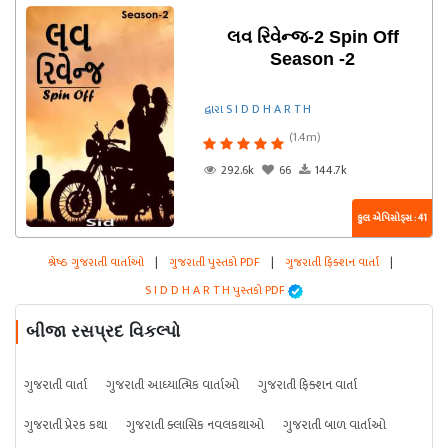
લવ રિવેન્જ-2 Spin Off
Season -2
દ્વારા S I D D H A R T H
(1.4m)
292.6k
66
144.7k
કુલ એપિસોડ્સ : 41
શ્રેષ્ઠ ગુજરાતી વાર્તાઓ
|
ગુજરાતી પુસ્તકો PDF
|
ગુજરાતી ફિક્શન વાર્તા
|
S I D D H A R T H પુસ્તકો PDF
બીજા રસપ્રદ વિકલ્પો
ગુજરાતી વાર્તા
ગુજરાતી આધ્યાત્મિક વાર્તાઓ
ગુજરાતી ફિક્શન વાર્તા
ગુજરાતી પ્રેરક કથા
ગુજરાતી ક્લાસિક નવલકથાઓ
ગુજરાતી બાળ વાર્તાઓ