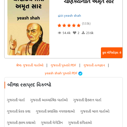
ચાણક્યનીતિ અમૃત સાર
દ્વારા yeash shah
(53.1k)
54.4k
2
23.6k
કુલ એપિસોડ્સ : 6
શ્રેષ્ઠ ગુજરાતી વાર્તાઓ
|
ગુજરાતી પુસ્તકો PDF
|
ગુજરાતી તત્વજ્ઞાન
|
yeash shah પુસ્તકો PDF
બીજા રસપ્રદ વિકલ્પો
ગુજરાતી વાર્તા
ગુજરાતી આધ્યાત્મિક વાર્તાઓ
ગુજરાતી ફિક્શન વાર્તા
ગુજરાતી પ્રેરક કથા
ગુજરાતી ક્લાસિક નવલકથાઓ
ગુજરાતી બાળ વાર્તાઓ
ગુજરાતી હાસ્ય કથાઓ
ગુજરાતી મેગેઝિન
ગુજરાતી કવિતાઓ