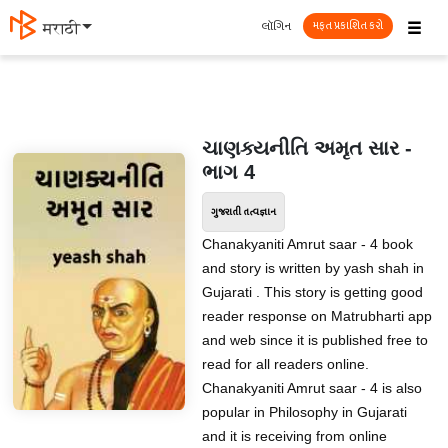
☰
લૉગિન
मराठी
મફત પ્રકાશિત કરો
ચાણક્યનીતિ અમૃત સાર -
ભાગ 4
ગુજરાતી તત્વજ્ઞાન
Chanakyaniti Amrut saar - 4 book
and story is written by yash shah in
Gujarati . This story is getting good
reader response on Matrubharti app
and web since it is published free to
read for all readers online.
Chanakyaniti Amrut saar - 4 is also
popular in Philosophy in Gujarati
and it is receiving from online