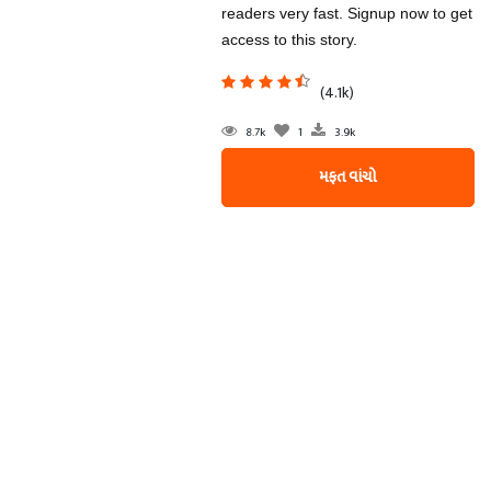
readers very fast. Signup now to get
access to this story.
(4.1k)
8.7k
1
3.9k
મફત વાંચો