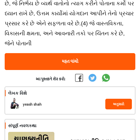
છે, જે નિર્ભય છે વ્યર્થ વાતોનો ત્યાગ કરીને પોતાના કર્મો પર
ધ્યાન રાખે છે, ઉત્તમ કાર્યોમાં યોગદાન આપીને તેનો પ્રચાર
પ્રસાર કરે છે એને સફળતા વરે છે.(4) જે વાસ્તવિકતા,
વિકાસની ક્ષમતા, અને આવનારી તકો પર ચિંતન કરે છે,
જેને પોતાની
મફત વાંચો
આ પુસ્તકને શેર કરો:
લેખક વિશે
અનુસરો
yeash shah
સંપૂર્ણ નવલકથા