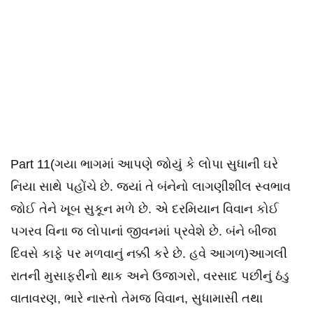
Part 11(ગયા ભાગમાં આપણે જોયું કે લોપા સુધાની ઘરે
નિયા સાથે પહોંચે છે. જ્યાં તે બંનેનો લાગણીશીલ સ્વભાવ
જોઈ તેને ખૂબ સુકૂન મળે છે. એ દરમિયાન વિવાન કોઈ
પગરવ વિના જ લોપાનાં જીવનમાં પ્રવેશે છે. બંને બીજા
દિવસે કાફે પર મળવાનું નક્કી કરે છે. હવે આગળ)આગલી
રાતની મુસાફરીનો થાક અને ઉજાગરો, વરસાદ પછીનું ઠંડુ
વાતાવરણ, ભારે નાસ્તો તેમજ વિવાન, સુધામાસી તથા