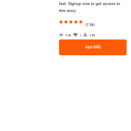
fast. Signup now to get access to
this story.
(7.5k)
5.8k
1
2.8k
મફત વાંચો