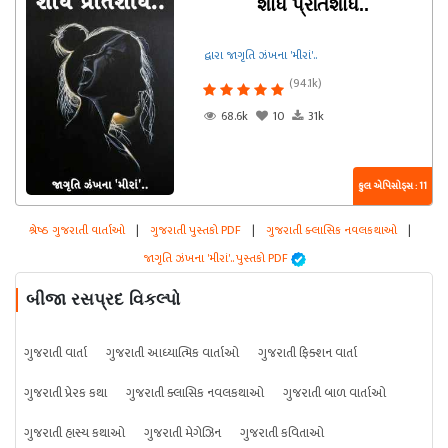
શોધ પ્રતિશોધ..
દ્વારા જાગૃતિ ઝંખના 'મીરાં'..
(94.1k)
68.6k
10
31k
કુલ એપિસોડ્સ : 11
શ્રેષ્ઠ ગુજરાતી વાર્તાઓ
|
ગુજરાતી પુસ્તકો PDF
|
ગુજરાતી ક્લાસિક નવલકથાઓ
|
જાગૃતિ ઝંખના 'મીરાં'.. પુસ્તકો PDF
બીજા રસપ્રદ વિકલ્પો
ગુજરાતી વાર્તા
ગુજરાતી આધ્યાત્મિક વાર્તાઓ
ગુજરાતી ફિક્શન વાર્તા
ગુજરાતી પ્રેરક કથા
ગુજરાતી ક્લાસિક નવલકથાઓ
ગુજરાતી બાળ વાર્તાઓ
ગુજરાતી હાસ્ય કથાઓ
ગુજરાતી મેગેઝિન
ગુજરાતી કવિતાઓ