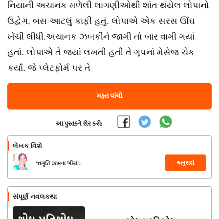
નિયાની અચાનક મળેલી લાગણીઓથી શાંત થયેલ લોપાનો
ઉદ્વેગ, બસ આટલું કાફી હતું. લોપાએ એક સરસ ઊંઘ
ખેંચી લીધી.અચાનક ઝબકીને જાગી તો બાર વાગી ગયાં
હતાં. લોપાએ તે જ્યાં લખતી હતી તે ગૃપનાં મેસેજ ચેક
કર્યાં. જે પ્લેટફોર્મ પર તે
મફત વાંચો
આ પુસ્તકને શેર કરો:
લેખક વિશે
અનુસરો
જાગૃતિ ઝંખના 'મીરાં'..
સંપૂર્ણ નવલકથા