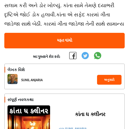
સલામ કરી અને ડોર ખોલ્યું. કાંતા સામે તેમણે દયાભરી
દૃષ્ટિએ જોઈ ડોક હલાવી.કાંતા એ સફેદ કારમાં ગીતા
જાડેજા સાથે બેઠી. કારમાં ગીતા જાડેજા તેની સાથે સામાન્ય
મફત વાંચો
આ પુસ્તકને શેર કરો:
લેખક વિશે
અનુસરો
SUNIL ANJARIA
સંપૂર્ણ નવલકથા
કાંતા ધ ક્લીનર
દ્વારા SUNIL ANJARIA