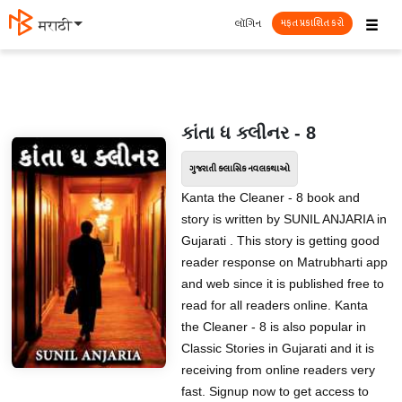
☰
લૉગિન
मराठी
મફત પ્રકાશિત કરો
કાંતા ધ ક્લીનર - 8
ગુજરાતી ક્લાસિક નવલકથાઓ
Kanta the Cleaner - 8 book and
story is written by SUNIL ANJARIA in
Gujarati . This story is getting good
reader response on Matrubharti app
and web since it is published free to
read for all readers online. Kanta
the Cleaner - 8 is also popular in
Classic Stories in Gujarati and it is
receiving from online readers very
fast. Signup now to get access to