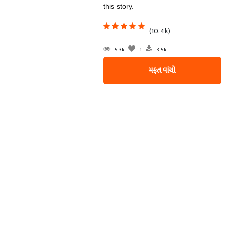
this story.
(10.4k)
5.3k
1
3.5k
મફત વાંચો