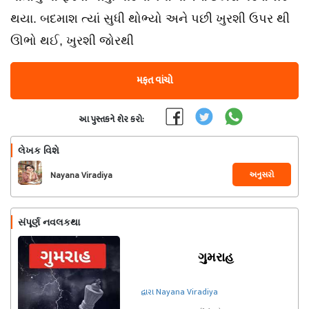
થયા. બદમાશ ત્યાં સુધી થોભ્યો અને પછી ખુરશી ઉપર થી
ઊભો થઈ, ખુરશી જોરથી
મફત વાંચો
આ પુસ્તકને શેર કરો:
લેખક વિશે
અનુસરો
Nayana Viradiya
સંપૂર્ણ નવલકથા
ગુમરાહ
દ્વારા Nayana Viradiya