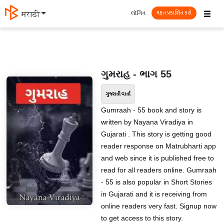
☰
લૉગિન
मराठी
મફત પ્રકાશિત કરો
ગુમરાહ - ભાગ 55
ગુજરાતી વાર્તા
Gumraah - 55 book and story is
written by Nayana Viradiya in
Gujarati . This story is getting good
reader response on Matrubharti app
and web since it is published free to
read for all readers online. Gumraah
- 55 is also popular in Short Stories
in Gujarati and it is receiving from
online readers very fast. Signup now
to get access to this story.