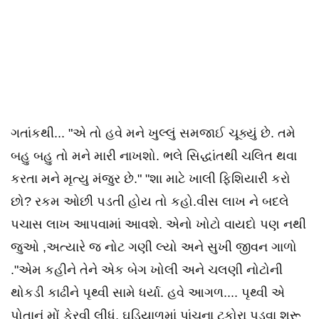
ગતાંકથી... "એ તો હવે મને ખુલ્લું સમજાઈ ચૂક્યું છે. તમે
બહુ બહુ તો મને મારી નાખશો. ભલે સિદ્ધાંતથી ચલિત થવા
કરતા મને મૃત્યુ મંજુર છે." "શા માટે ખાલી ફિશિયારી કરો
છો? રકમ ઓછી પડતી હોય તો કહો.વીસ લાખ ને બદલે
પચાસ લાખ આપવામાં આવશે. એનો ખોટો વાયદો પણ નથી
જુઓ ,અત્યારે જ નોટ ગણી લ્યો અને સુખી જીવન ગાળો
."એમ કહીને તેને એક બેગ ખોલી અને ચલણી નોટોની
થોકડી કાઢીને પૃથ્વી સામે ધર્યા. હવે આગળ.... પૃથ્વી એ
પોતાનું મોં ફેરવી લીધું. ઘડિયાળમાં પાંચના ટકોરા પડવા શરૂ