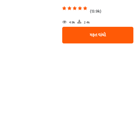
(13.9k)
4.9k
2.4k
મફત વાંચો